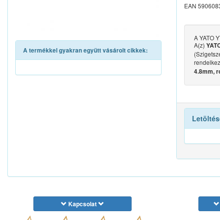
EAN 590608
A YATO YT
A(z)
YATO
A termékkel gyakran együtt vásárolt cikkek:
(Szigetsze
rendelkez
4.8mm, r
Letöltés
Kapcsolat