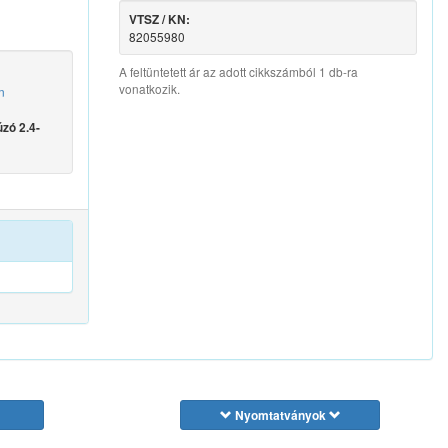
VTSZ / KN:
82055980
A feltüntetett ár az adott cikkszámból 1 db-ra
vonatkozik.
n
zó 2.4-
Nyomtatványok