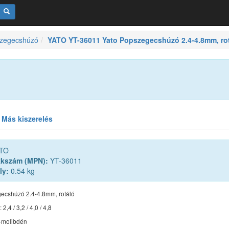
zegecshúzó
YATO YT-36011 Yato Popszegecshúzó 2.4-4.8mm, ro
Más kiszerelés
TO
kkszám (MPN):
YT-36011
ly:
0.54 kg
ecshúzó 2.4-4.8mm, rotáló
2,4 / 3,2 / 4,0 / 4,8
-molibdén