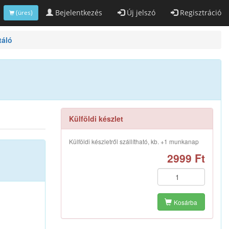
Bejelentkezés
Új jelszó
Regisztráció
(üres)
táló
Külföldi készlet
Külföldi készletről szállítható, kb. +1 munkanap
2999 Ft
Kosárba