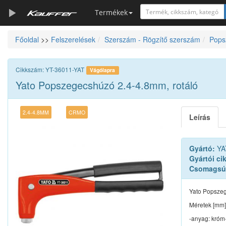
Termékek
Főoldal
>>
Felszerelések
Szerszám - Rögzítő szerszám
Pops
Szerszámkatalógus
Kosár
Cikkszám: YT-36011-YAT
Vágólapra
Alkatrészek
Yato Popszegecshúzó 2.4-4.8mm, rotáló
2.4-4.8MM
CRMO
Leírás
Gyártó:
YA
Gyártói ci
Csomagsú
Yato Popszeg
Méretek [mm]: 
-anyag: króm