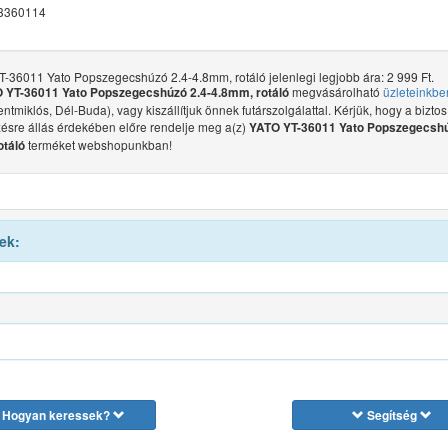
3360114
-36011 Yato Popszegecshúzó 2.4-4.8mm, rotáló jelenlegi legjobb ára: 2 999 Ft.
megvásárolható
üzleteinkbe
 YT-36011 Yato Popszegecshúzó 2.4-4.8mm, rotáló
ntmiklós, Dél-Buda), vagy kiszállítjuk önnek futárszolgálattal. Kérjük, hogy a biztos
ésre állás érdekében előre rendelje meg a(z)
YATO YT-36011 Yato Popszegecshú
terméket webshopunkban!
otáló
ek:
Hogyan keressek?
Segítség