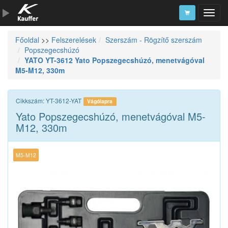
Főoldal
>>
Felszerelések
Szerszám - Rögzítő szerszám
Szerszámkatalógus
Popszegecshúzó
YATO YT-3612 Yato Popszegecshúzó, menetvágóval
Kosár
M5-M12, 330m
Alkatrészek
Cikkszám: YT-3612-YAT
Vágólapra
Yato Popszegecshúzó, menetvágóval M5-
M12, 330m
M5-M12