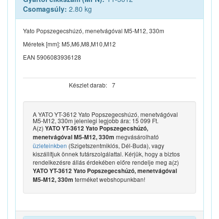
Csomagsúly:
2.80 kg
Yato Popszegecshúzó, menetvágóval M5-M12, 330m
Méretek [mm]: M5,M6,M8,M10,M12
EAN 5906083936128
Készlet darab:
7
A YATO YT-3612 Yato Popszegecshúzó, menetvágóval
M5-M12, 330m jelenlegi legjobb ára: 15 099 Ft.
A(z)
YATO YT-3612 Yato Popszegecshúzó,
megvásárolható
menetvágóval M5-M12, 330m
üzleteinkben
(Szigetszentmiklós, Dél-Buda), vagy
kiszállítjuk önnek futárszolgálattal. Kérjük, hogy a biztos
rendelkezésre állás érdekében előre rendelje meg a(z)
YATO YT-3612 Yato Popszegecshúzó, menetvágóval
terméket webshopunkban!
M5-M12, 330m