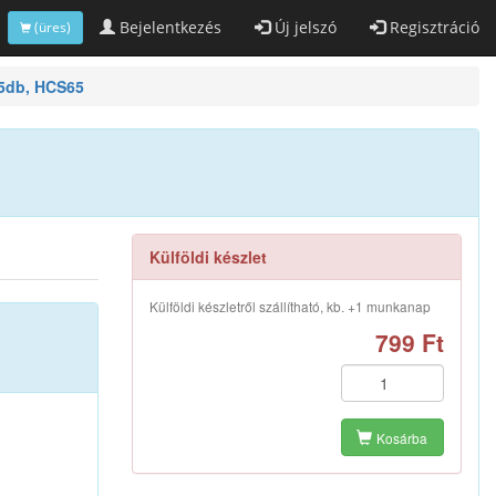
Bejelentkezés
Új jelszó
Regisztráció
(üres)
 5db, HCS65
Külföldi készlet
Külföldi készletről szállítható, kb. +1 munkanap
799 Ft
Kosárba