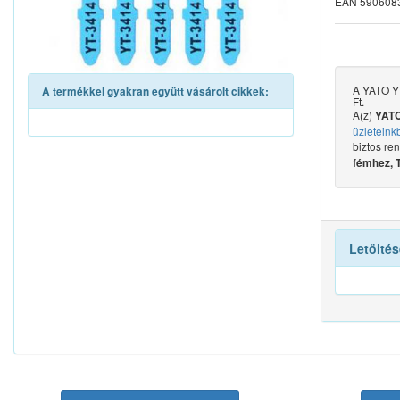
EAN 590608
A YATO YT
A termékkel gyakran együtt vásárolt cikkek:
Ft.
A(z)
YATO
üzleteink
biztos re
fémhez, T
Letöltés