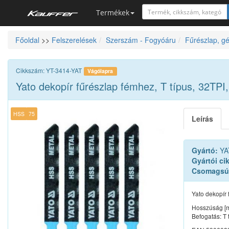
Termékek
Főoldal
>>
Felszerelések
Szerszám - Fogyóáru
Fűrészlap, gé
Szerszámkatalógus
Kosár
Cikkszám: YT-3414-YAT
Vágólapra
Alkatrészek
Yato dekopír fűrészlap fémhez, T típus, 32TP
HSS
75
Leírás
Gyártó:
YA
Gyártói ci
Csomagsú
Yato dekopír 
Hosszúság [
Befogatás: T 