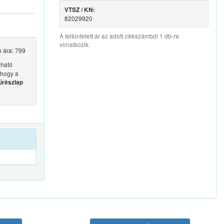
VTSZ / KN:
82029920
A feltüntetett ár az adott cikkszámból 1 db-ra
vonatkozik.
b ára: 799
ható
 hogy a
űrészlap