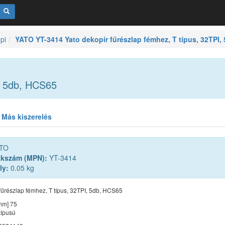
pi
YATO YT-3414 Yato dekopír fűrészlap fémhez, T típus, 32TPI,
I, 5db, HCS65
Más kiszerelés
TO
kkszám (MPN):
YT-3414
ly:
0.05 kg
fűrészlap fémhez, T típus, 32TPI, 5db, HCS65
mm] 75
típusú