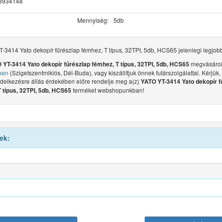
3934148
Mennyiség:
5db
-3414 Yato dekopír fűrészlap fémhez, T típus, 32TPI, 5db, HCS65 jelenlegi legjob
megvásárol
 YT-3414 Yato dekopír fűrészlap fémhez, T típus, 32TPI, 5db, HCS65
ben
(Szigetszentmiklós, Dél-Buda), vagy kiszállítjuk önnek futárszolgálattal. Kérjük,
ndelkezésre állás érdekében előre rendelje meg a(z)
YATO YT-3414 Yato dekopír f
terméket webshopunkban!
 típus, 32TPI, 5db, HCS65
ek: