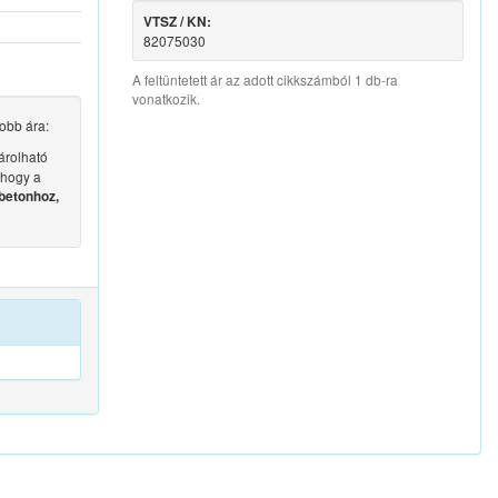
VTSZ / KN:
82075030
A feltüntetett ár az adott cikkszámból 1 db-ra
vonatkozik.
obb ára:
rolható
 hogy a
betonhoz,