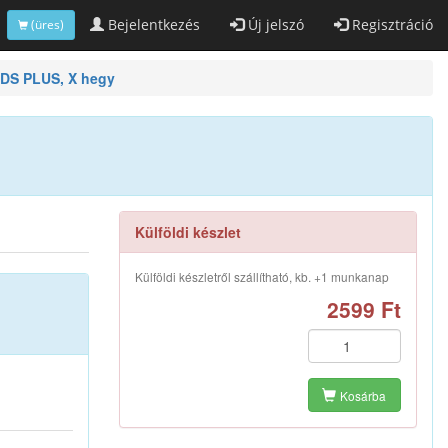
Bejelentkezés
Új jelszó
Regisztráció
(üres)
SDS PLUS, X hegy
Külföldi készlet
Külföldi készletről szállítható, kb. +1 munkanap
2599 Ft
Kosárba