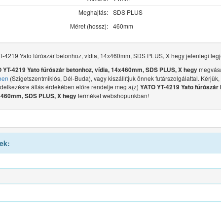
Meghajtás:
SDS PLUS
Méret (hossz):
460mm
-4219 Yato fúrószár betonhoz, vídia, 14x460mm, SDS PLUS, X hegy jelenlegi legj
megvásá
 YT-4219 Yato fúrószár betonhoz, vídia, 14x460mm, SDS PLUS, X hegy
ben
(Szigetszentmiklós, Dél-Buda), vagy kiszállítjuk önnek futárszolgálattal. Kérjük,
ndelkezésre állás érdekében előre rendelje meg a(z)
YATO YT-4219 Yato fúrószár 
terméket webshopunkban!
4x460mm, SDS PLUS, X hegy
ek: