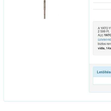
A YATO YT
2 599 Ft.
A(z)
YATO
üzleteink
biztos re
vídia, 1
Letöltés