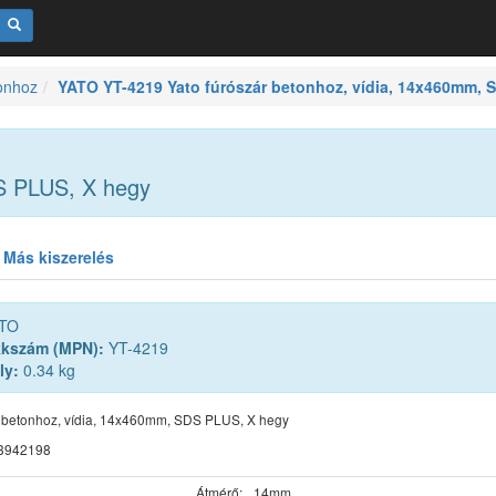
onhoz
YATO YT-4219 Yato fúrószár betonhoz, vídia, 14x460mm, 
DS PLUS, X hegy
Más kiszerelés
TO
kkszám (MPN):
YT-4219
ly:
0.34 kg
r betonhoz, vídia, 14x460mm, SDS PLUS, X hegy
3942198
Átmérő:
14mm