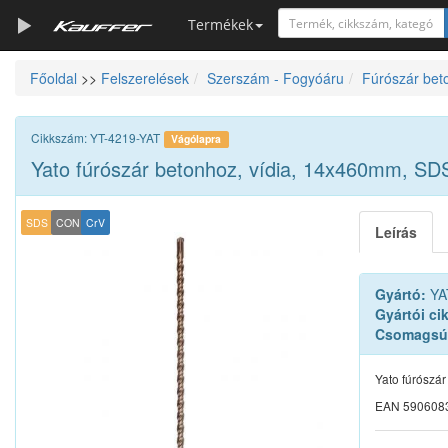
Termékek
Főoldal
>>
Felszerelések
Szerszám - Fogyóáru
Fúrószár bet
Szerszámkatalógus
Kosár
Cikkszám: YT-4219-YAT
Vágólapra
Alkatrészek
Yato fúrószár betonhoz, vídia, 14x460mm, S
SDS
CON
CrV
Leírás
Gyártó:
YA
Gyártói ci
Csomagsú
Yato fúrószá
EAN 590608