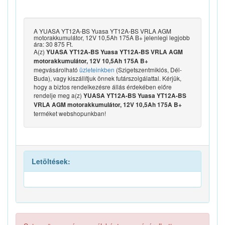
A YUASA YT12A-BS Yuasa YT12A-BS VRLA AGM
motorakkumulátor, 12V 10,5Ah 175A B+ jelenlegi legjobb
ára: 30 875 Ft.
A(z)
YUASA YT12A-BS Yuasa YT12A-BS VRLA AGM
motorakkumulátor, 12V 10,5Ah 175A B+
megvásárolható
üzleteinkben
(Szigetszentmiklós, Dél-
Buda), vagy kiszállítjuk önnek futárszolgálattal. Kérjük,
hogy a biztos rendelkezésre állás érdekében előre
rendelje meg a(z)
YUASA YT12A-BS Yuasa YT12A-BS
VRLA AGM motorakkumulátor, 12V 10,5Ah 175A B+
terméket webshopunkban!
Letöltések: