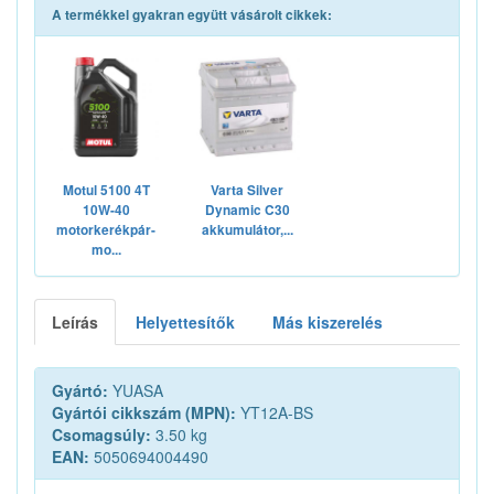
A termékkel gyakran együtt vásárolt cikkek:
Motul 5100 4T
Varta Silver
10W-40
Dynamic C30
motorkerékpár-
akkumulátor,...
mo...
Leírás
Helyettesítők
Más kiszerelés
Gyártó:
YUASA
Gyártói cikkszám (MPN):
YT12A-BS
Csomagsúly:
3.50 kg
EAN:
5050694004490