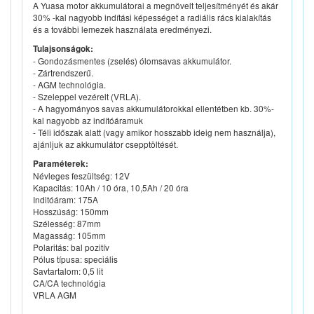
A Yuasa motor akkumulátorai a megnövelt teljesítményét és akár
30% -kal nagyobb indítási képességet a radiális rács kialakítás
és a további lemezek használata eredményezi.
Tulajsonságok:
- Gondozásmentes (zselés) ólomsavas akkumulátor.
- Zártrendszerű.
- AGM technológia.
- Szeleppel vezérelt (VRLA).
- A hagyományos savas akkumulátorokkal ellentétben kb. 30%-
kal nagyobb az indítóáramuk
- Téli időszak alatt (vagy amikor hosszabb ideig nem használja),
ajánljuk az akkumulátor csepptöltését.
Paraméterek:
Névleges feszültség: 12V
Kapacitás: 10Ah / 10 óra, 10,5Ah / 20 óra
Inditóáram: 175A
Hosszúság: 150mm
Szélesség: 87mm
Magasság: 105mm
Polaritás: bal pozitív
Pólus típusa: speciális
Savtartalom: 0,5 lit
CA/CA technológia
VRLA AGM