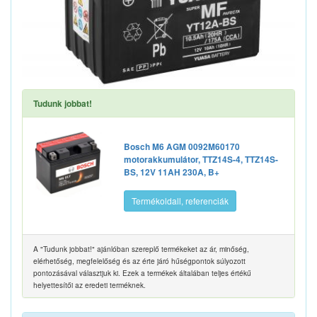
Tudunk jobbat!
Bosch M6 AGM 0092M60170
motorakkumulátor, TTZ14S-4, TTZ14S-
BS, 12V 11AH 230A, B+
Termékoldall, referenciák
A "Tudunk jobbat!" ajánlóban szereplő termékeket az ár, minőség,
elérhetőség, megfelelőség és az érte járó hűségpontok súlyozott
pontozásával választjuk ki. Ezek a termékek általában teljes értékű
helyettesítői az eredeti terméknek.