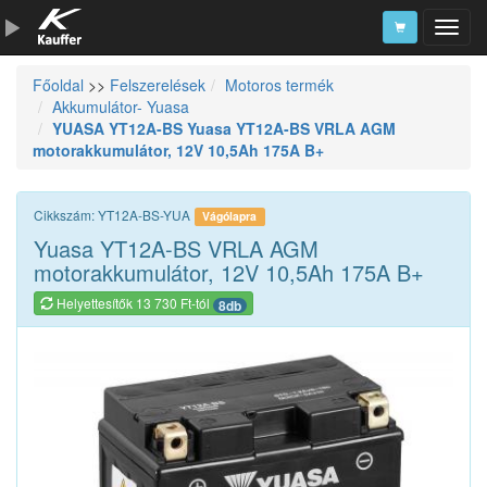
Főoldal
>>
Felszerelések
Motoros termék
Szerszámkatalógus
Akkumulátor- Yuasa
YUASA YT12A-BS Yuasa YT12A-BS VRLA AGM
Kosár
motorakkumulátor, 12V 10,5Ah 175A B+
Alkatrészek
Cikkszám: YT12A-BS-YUA
Vágólapra
Yuasa YT12A-BS VRLA AGM
motorakkumulátor, 12V 10,5Ah 175A B+
Helyettesítők 13 730 Ft-tól
8db