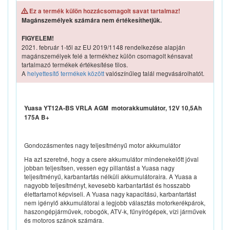
Ez a termék külön hozzácsomagolt savat tartalmaz!
Magánszemélyek számára nem értékesíthetjük.
FIGYELEM!
2021. február 1-től az EU 2019/1148 rendelkezése alapján
magánszemélyek felé a termékhez külön csomagolt kénsavat
tartalmazó termékek értékesítése tilos.
A
helyettesítő termékek között
valószínűleg talál megvásárolhatót.
Yuasa YT12A-BS VRLA AGM motorakkumulátor, 12V 10,5Ah
175A B+
Gondozásmentes nagy teljesítményű motor akkumulátor
Ha azt szeretné, hogy a csere akkumulátor mindenekelőtt jóval
jobban teljesítsen, vessen egy pillantást a Yuasa nagy
teljesítményű, karbantartás nélküli akkumulátoraira. A Yuasa a
nagyobb teljesítményt, kevesebb karbantartást és hosszabb
élettartamot képviseli. A Yuasa nagy kapacitású, karbantartást
nem igénylő akkumulátorai a legjobb választás motorkerékpárok,
haszongépjárművek, robogók, ATV-k, fűnyírógépek, vízi járművek
és motoros szánok számára.