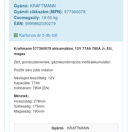
Gyártó:
KRAFTMANN
Gyártói cikkszám (MPN):
577360078
Csomagsúly:
19.00 kg
EAN:
5999862330279
Kartonos ár 5 db-tól!
Kraftmann 577360078 akkumulátor, 12V 77Ah 780A J+ EU,
magas
Zárt, gondozásmentes, gázrekombinációs indítóakkumulátor.
Pozitív saru jobb oldalon
Névleges feszültség: 12V
Kapacitás: 77Ah
Inditóáram: 780A (EN)
Méretek:
Hosszúság: 278mm
Szélesség: 175mm
Magasság: 190mm
Gyártó:
KRAFTMANN