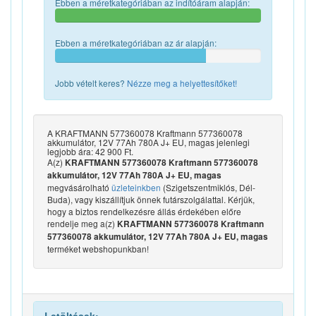
Ebben a méretkategóriában az indítóáram alapján:
Ebben a méretkategóriában az ár alapján:
Jobb vételt keres?
Nézze meg a helyettesítőket!
A KRAFTMANN 577360078 Kraftmann 577360078
akkumulátor, 12V 77Ah 780A J+ EU, magas jelenlegi
legjobb ára: 42 900 Ft.
A(z)
KRAFTMANN 577360078 Kraftmann 577360078
akkumulátor, 12V 77Ah 780A J+ EU, magas
megvásárolható
üzleteinkben
(Szigetszentmiklós, Dél-
Buda), vagy kiszállítjuk önnek futárszolgálattal. Kérjük,
hogy a biztos rendelkezésre állás érdekében előre
rendelje meg a(z)
KRAFTMANN 577360078 Kraftmann
577360078 akkumulátor, 12V 77Ah 780A J+ EU, magas
terméket webshopunkban!