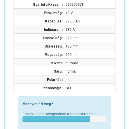
Gyártói cikkszám:
577360078
Feszültség:
12 V
Kapacitás:
77.00 Ah
Indítóáram:
780 A
Hosszúság:
278 mm
Szélesség:
175 mm
Magasság:
190 mm
Kivitel:
európai
Saru:
normál
Polaritás:
jobb
Technológia:
SLI
Mennyire éri meg?
Ebben a méretkategóriában a kapacitás alapján: