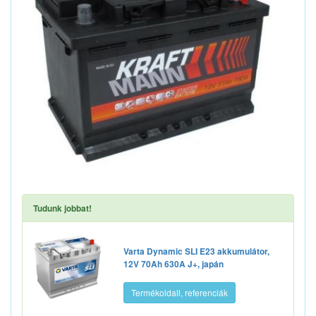
Tudunk jobbat!
Varta Dynamic SLI E23 akkumulátor,
12V 70Ah 630A J+, japán
Termékoldall, referenciák