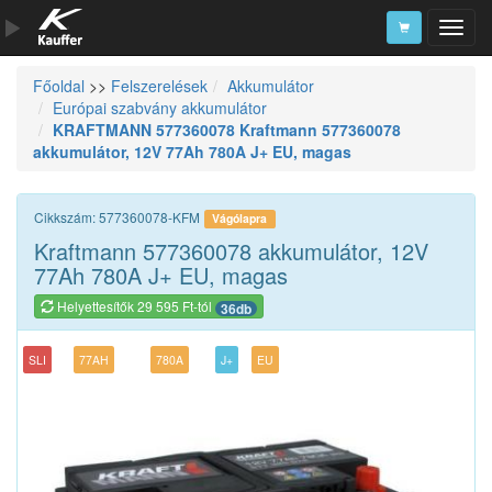
Főoldal
>>
Felszerelések
Akkumulátor
Szerszámkatalógus
Európai szabvány akkumulátor
KRAFTMANN 577360078 Kraftmann 577360078
Kosár
akkumulátor, 12V 77Ah 780A J+ EU, magas
Alkatrészek
Cikkszám: 577360078-KFM
Vágólapra
Kraftmann 577360078 akkumulátor, 12V
77Ah 780A J+ EU, magas
Helyettesítők 29 595 Ft-tól
36db
SLI
77AH
780A
J+
EU