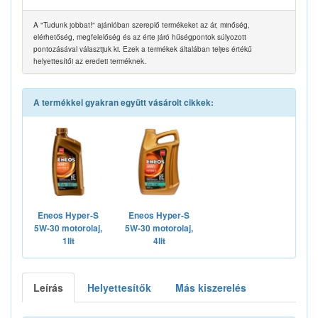
A "Tudunk jobbat!" ajánlóban szereplő termékeket az ár, minőség,
elérhetőség, megfelelőség és az érte járó hűségpontok súlyozott
pontozásával választjuk ki. Ezek a termékek általában teljes értékű
helyettesítői az eredeti terméknek.
A termékkel gyakran együtt vásárolt cikkek:
Eneos Hyper-S
Eneos Hyper-S
5W-30 motorolaj,
5W-30 motorolaj,
1lit
4lit
Leírás
Helyettesítők
Más kiszerelés