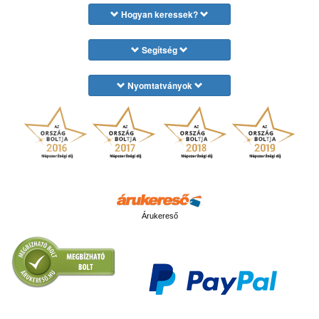
Hogyan keressek?
Segítség
Nyomtatványok
Árukereső