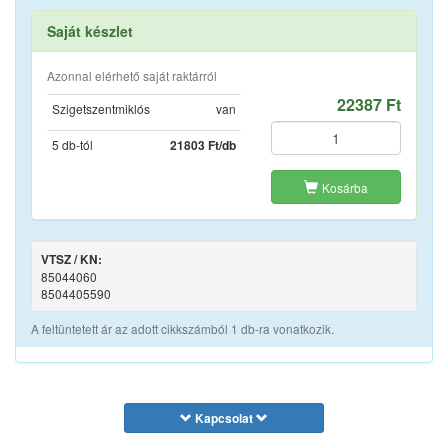
Saját készlet
Azonnal elérhető saját raktárról
22387 Ft
Szigetszentmiklós
van
5 db-tól
21803 Ft/db
Kosárba
VTSZ / KN:
85044060
8504405590
A feltüntetett ár az adott cikkszámból 1 db-ra vonatkozik.
Kapcsolat