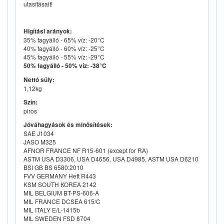
utasításait!
Higítási arányok:
35% fagyálló - 65% víz: -20°C
40% fagyálló - 60% víz: -25°C
45% fagyálló - 55% víz: -29°C
50% fagyálló - 50% víz: -38°C
Nettó súly:
1,12kg
Szín:
piros
Jóváhagyások és minősítések:
SAE J1034
JASO M325
AFNOR FRANCE NF R15-601 (except for RA)
ASTM USA D3306, USA D4656, USA D4985, ASTM USA D6210
BSI GB BS 6580:2010
FVV GERMANY Heft R443
KSM SOUTH KOREA 2142
MIL BELGIUM BT-PS-606-A
MIL FRANCE DCSEA 615/C
MIL ITALY E/L-1415b
MIL SWEDEN FSD 8704