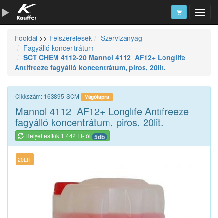
Főoldal
>>
Felszerelések
Szervizanyag
Szerszámkatalógus
Fagyálló koncentrátum
SCT CHEM 4112-20 Mannol 4112 AF12+ Longlife
Kosár
Antifreeze fagyálló koncentrátum, piros, 20lit.
Alkatrészek
Cikkszám: 163895-SCM
Vágólapra
Mannol 4112 AF12+ Longlife Antifreeze
fagyálló koncentrátum, piros, 20lit.
Helyettesítők 1 442 Ft-tól
5db
20LIT