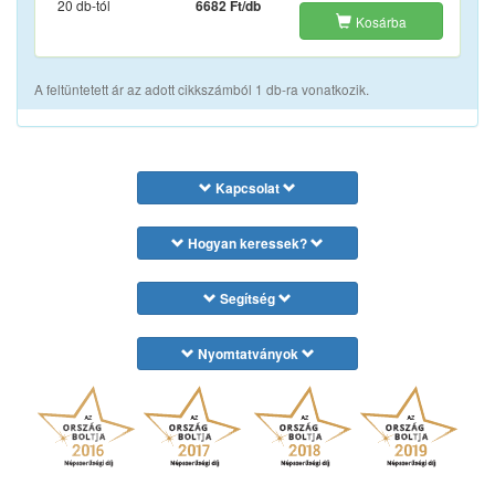
20 db-tól
6682 Ft/db
Kosárba
A feltüntetett ár az adott cikkszámból 1 db-ra vonatkozik.
Kapcsolat
Hogyan keressek?
Segítség
Nyomtatványok