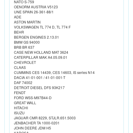
NATO S-759
OENORM AUSTRIA V5123
UNE SPAIN 26-361-88/1
ADE
ASTON MARTIN
VOLKSWAGEN TL 774 D, TL 774 F
BEHR
BERGEN ENGINES 2.13.01
BMW GS 94000
BRB BR 637
CASE NEW HOLLAND MAT 3624
CATERPILLAR MAK A4.05.09.01
CHEVROLET
CLAAS
CUMMINS CES 14439, CES 14603, IS series N14
DACIA 41-01-001 / 41-01-001-T
DAF 74002
DETROIT DIESEL DFS 93K217
FENDT
FORD WSS-M97B44-D
GREAT WALL
HITACHI
ISUZU
JAGUAR CMR 8229, STJLR.651.5003
JENBACHER TA 1000-0201
JOHN DEERE JDM H5
KAROSA