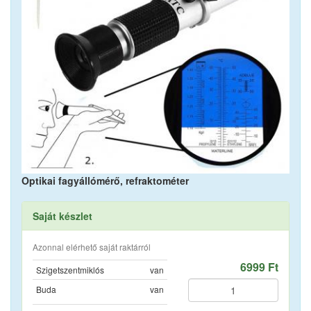
Optikai fagyállómérő, refraktométer
Saját készlet
Azonnal elérhető saját raktárról
6999 Ft
Szigetszentmiklós
van
Buda
van