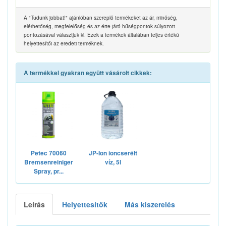
A "Tudunk jobbat!" ajánlóban szereplő termékeket az ár, minőség,
elérhetőség, megfelelőség és az érte járó hűségpontok súlyozott
pontozásával választjuk ki. Ezek a termékek általában teljes értékű
helyettesítői az eredeti terméknek.
A termékkel gyakran együtt vásárolt cikkek:
Petec 70060
JP-Ion ioncserélt
Bremsenreiniger
víz, 5l
Spray, pr...
Leírás
Helyettesítők
Más kiszerelés