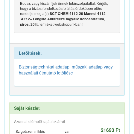
Buda), vagy kiszállítjuk önnek futárszolgálattal. Kérjük,
hogy a biztos rendelkezésre állás érdekében előre
rendelje meg a(z)
SCT CHEM 4112-20 Mannol 4112
AF12+ Longlife Antifreeze fagyálló koncentrátum,
terméket webshopunkban!
piros, 20lit.
Letöltések:
Biztonságtechnikai adatlap, műszaki adatlap vagy
használati útmutató letöltése
Saját készlet
Azonnal elérhető saját raktárról
21693 Ft
Szigetszentmiklós
van