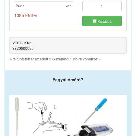
Buda
van
1085 Ft/liter
Kosárba
VTSZ / KN:
3820000090
A feltüntetett ár az adott cikkszámból 1 db-ra vonatkozik.
Fagyállómérő?