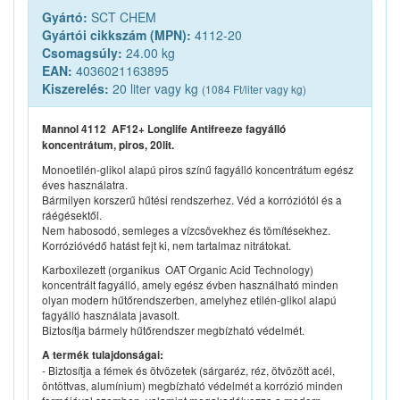
Gyártó:
SCT CHEM
Gyártói cikkszám (MPN):
4112-20
Csomagsúly:
24.00 kg
EAN:
4036021163895
Kiszerelés:
20 liter vagy kg
(1084 Ft/liter vagy kg)
Mannol 4112 AF12+ Longlife Antifreeze fagyálló
koncentrátum, piros, 20lit.
Monoetilén-glikol alapú piros színű fagyálló koncentrátum egész
éves használatra.
Bármilyen korszerű hűtési rendszerhez. Véd a korróziótól és a
ráégésektől.
Nem habosodó, semleges a vízcsövekhez és tömítésekhez.
Korrózióvédő hatást fejt ki, nem tartalmaz nitrátokat.
Karboxilezett (organikus  OAT Organic Acid Technology)
koncentrált fagyálló, amely egész évben használható minden
olyan modern hűtőrendszerben, amelyhez etilén-glikol alapú
fagyálló használata javasolt.
Biztosítja bármely hűtőrendszer megbízható védelmét.
A termék tulajdonságai:
- Biztosítja a fémek és ötvözetek (sárgaréz, réz, ötvözött acél,
öntöttvas, alumínium) megbízható védelmét a korrózió minden