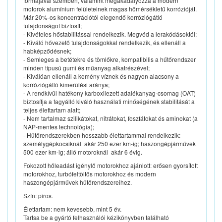
formájával szemben, valamint megakadályozza a modern
motorok alumínium felületeinek magas hőmérsékletű korrózióját.
Már 20%-os koncentrációtól elegendő korróziógátló
tulajdonságot biztosít;
- Kivételes hőstabilitással rendelkezik. Megvéd a lerakódásoktól;
- Kiváló hővezető tulajdonságokkal rendelkezik, és ellenáll a
habképződésnek;
- Semleges a betétekre és tömlőkre, kompatibilis a hűtőrendszer
minden típusú gumi és műanyag alkatrészével;
- Kiválóan ellenáll a kemény víznek és nagyon alacsony a
korróziógátló kimerülési aránya;
- A rendkívül hatékony karboxilezett adalékanyag-csomag (OAT)
biztosítja a fagyálló kiváló használati minőségének stabilitását a
teljes élettartam alatt;
- Nem tartalmaz szilikátokat, nitrátokat, foszfátokat és aminokat (a
NAP-mentes technológia);
- Hűtőrendszerekben hosszabb élettartammal rendelkezik:
személygépkocsiknál  akár 250 ezer km-ig; haszongépjárművek 
500 ezer km-ig; álló motoroknál  akár 6 évig.
Fokozott hőleadást igénylő motorokhoz ajánlott: erősen gyorsított
motorokhoz, turbófeltöltős motorokhoz és modern
haszongépjárművek hűtőrendszereihez.
Szín: piros.
Élettartam: nem kevesebb, mint 5 év.
Tartsa be a gyártó felhasználói kézikönyvben található