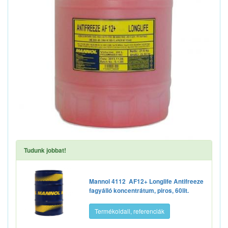
Tudunk jobbat!
Mannol 4112 AF12+ Longlife Antifreeze
fagyálló koncentrátum, piros, 60lit.
Termékoldall, referenciák