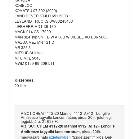
KOBELCO
KOMATSU 07.892 (2009)
LAND ROVER STJLR.651.5003
LEYLAND TRUCKS DW03245403
LIEBHERR MD1-36-130
MACK 014 GS 17009
MAN 324 Typ SNF, B W A S, B W DIESEL AG D36 5600
MAZDA MEZ MN 121 D
MB 325.3
MITSUBISHI MHI
MTU MTL 5048
MWM 0199-99-2091/11
Kiszerelés:
20 liter
A SCT CHEM 4112-20 Mannol 4112 AF12+ Longlife
Antifreeze fagyálló koncentrátum, piros, 20lit. jelenlegi
legjobb ára: 21 693 Ft.
A(z)
SCT CHEM 4112-20 Mannol 4112 AF12+ Longlife
Antifreeze fagyálló koncentrátum, piros, 20lit.
megvásárolható
üzleteinkben
(Szigetszentmiklós, Dél-