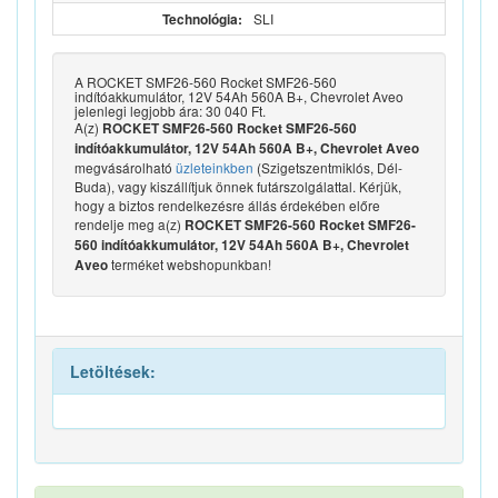
Technológia:
SLI
A ROCKET SMF26-560 Rocket SMF26-560
indítóakkumulátor, 12V 54Ah 560A B+, Chevrolet Aveo
jelenlegi legjobb ára: 30 040 Ft.
A(z)
ROCKET SMF26-560 Rocket SMF26-560
indítóakkumulátor, 12V 54Ah 560A B+, Chevrolet Aveo
megvásárolható
üzleteinkben
(Szigetszentmiklós, Dél-
Buda), vagy kiszállítjuk önnek futárszolgálattal. Kérjük,
hogy a biztos rendelkezésre állás érdekében előre
rendelje meg a(z)
ROCKET SMF26-560 Rocket SMF26-
560 indítóakkumulátor, 12V 54Ah 560A B+, Chevrolet
terméket webshopunkban!
Aveo
Letöltések: