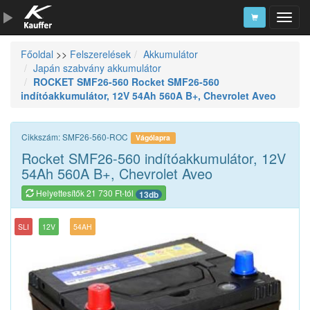
Főoldal
>>
Felszerelések
Akkumulátor
Szerszámkatalógus
Japán szabvány akkumulátor
ROCKET SMF26-560 Rocket SMF26-560
Kosár
indítóakkumulátor, 12V 54Ah 560A B+, Chevrolet Aveo
Alkatrészek
Cikkszám: SMF26-560-ROC
Vágólapra
Rocket SMF26-560 indítóakkumulátor, 12V
54Ah 560A B+, Chevrolet Aveo
Helyettesítők 21 730 Ft-tól
13db
SLI
12V
54AH