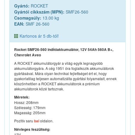
Gyártó:
ROCKET
Gyártói cikkszám (MPN):
SMF26-560
Csomagsúly:
13.00 kg
EAN:
SMF 26-560
Kartonos ár 5 db-tól!
Rocket SMF26-560 indítóakkumulátor, 12V 54Ah 560A B+,
Chevrolet Aveo
A ROCKET akkumulátorgyár a világ egyik legnagyobb
akkumulátorgyára. A cég 1951 óra foglalkozik akkumulátorok
gyártásával. Mára olyan technikai fejlettséget ért el, hogy
gyakorlatilag teljesen automatizálta gyártási folyamatait, ennek
köszönhetően a ROCKET akkumulátorok a prémium
akkumulátorok közé tartoznak.
Méretek:
Hossz: 208mm
Szélesség: 179mm
Magasság: 205mm
Pozitív saru
oldalon.
bal
Névleges feszültség:
12V