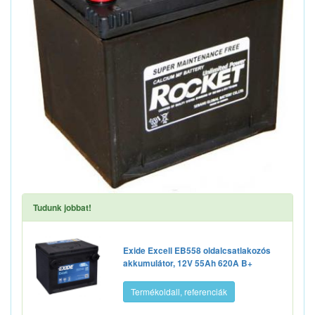
Tudunk jobbat!
Exide Excell EB558 oldalcsatlakozós
akkumulátor, 12V 55Ah 620A B+
Termékoldall, referenciák