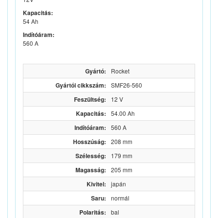
Kapacitás:
54 Ah
Indítóáram:
560 A
Gyártó:
Rocket
Gyártói cikkszám:
SMF26-560
Feszültség:
12 V
Kapacitás:
54.00 Ah
Indítóáram:
560 A
Hosszúság:
208 mm
Szélesség:
179 mm
Magasság:
205 mm
Kivitel:
japán
Saru:
normál
Polaritás:
bal