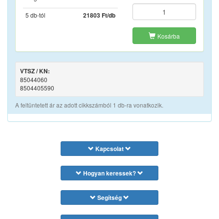
5 db-tól
21803 Ft/db
Kosárba
VTSZ / KN:
85044060
8504405590
A feltüntetett ár az adott cikkszámból 1 db-ra vonatkozik.
Kapcsolat
Hogyan keressek?
Segítség