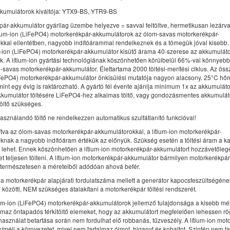
kumulátorok kiváltója: YTX9-BS, YTR9-BS
pár-akkumulátor gyárilag üzembe helyezve = savval feltöltve, hermetikusan lezár
lítium-ion (LiFePO4) motorkerékpár-akkumulátorok az ólom-savas motorkerékpár-
kkal ellentétben, nagyobb indítóárammal rendelkeznek és a tömegük jóval kisebb.
um-ion (LiFePO4) motorkerékpár-akkumulátor kisütő árama 40-szerese az akkumulát
. A lítium-ion gyártási technológiának köszönhetően körülbelül 66%-val könnyebb,
savas motorkerékpár-akkumulátor. Élettartama 2000 töltési-merítési ciklus. Az öss
LiFePO4) motorkerékpár-akkumulátor önkisülési mutatója nagyon alacsony. 25°C hő
 mint egy évig is raktározható. A gyártó fél évente ajánlja minimum 1x az akkumuláto
 akkumulátor töltésére LiFePO4-hez alkalmas töltő, vagy gondozásmentes akkumulá
öltő szükséges.
sználandó töltő ne rendelkezzen automatikus szulfátlanító funkcióval!
tva az ólom-savas motorkerékpár-akkumulátorokkal, a lítium-ion motorkerékpár-
knak a nagyobb indítóáram értékük az előnyük. Szükség esetén a töltési áram a k
s lehet. Ennek köszönhetően a lítium-ion motorkerékpár-akkumulátort hozzávetőleg
lehet teljesen tölteni. A lítium-ion motorkerékpár-akkumulátor bármilyen motorkerékpá
 természetesen a méreteiből adódóan ahová befér.
 motorkerékpár alapjárati fordulatszáma mellett a generátor kapocsfeszültségéne
 közötti, NEM szükséges átalakítani a motorkerékpár töltési rendszerét.
ium-ion (LiFePO4) motorkerékpár-akkumulátorok jellemző tulajdonsága a kisebb mér
maz öntapadós térkitöltő elemeket, hogy az akkumulátort megfelelően lehessen rög
használat betartása során nem fordulhat elő robbanás, tűzveszély. A lítium-ion mot
íméli a környezetet, mivel nem tartalmaz ólmot, higanyt és kobaltot. Szintén nem t