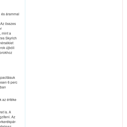
va és árammal
 Az összes
or
 mint a
zes Skyrich
mérséklet
rok újbóli
torokhoz
apacitásuk
esen 6 perc
rban
k az értéke
et is. A
zíteni. Az
orkerékpár-
artalmaz