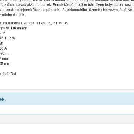
nt az ólom-savas akkumulátorok. Ennek köszönhetően bármilyen helyzetben haszná
tva is, csak ne érjenek össze a pólusok). Az akkumulátort üzembe helyezve, feltöltve
nálatra áruljuk.
kumulátorok kiváltója: YTX9-BS, YTR9-BS
ípusa: Lítium-ion
12 V
Ah/10 óra
Wh
180 A
150 mm
87 mm
105 mm
ellőző: Bal
ek: