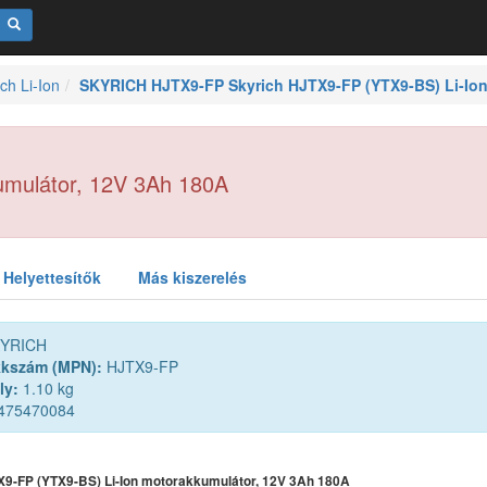
ch Li-Ion
SKYRICH HJTX9-FP Skyrich HJTX9-FP (YTX9-BS) Li-Ion
umulátor, 12V 3Ah 180A
Helyettesítők
Más kiszerelés
YRICH
kkszám (MPN):
HJTX9-FP
ly:
1.10 kg
475470084
X9-FP (YTX9-BS) Li-Ion motorakkumulátor, 12V 3Ah 180A