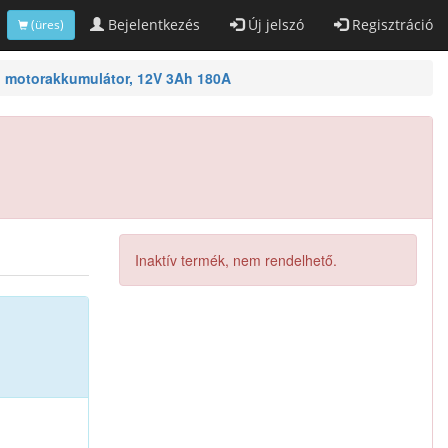
Bejelentkezés
Új jelszó
Regisztráció
(üres)
 motorakkumulátor, 12V 3Ah 180A
Inaktív termék, nem rendelhető.