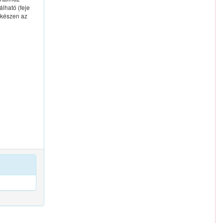
lható (feje
, készen az