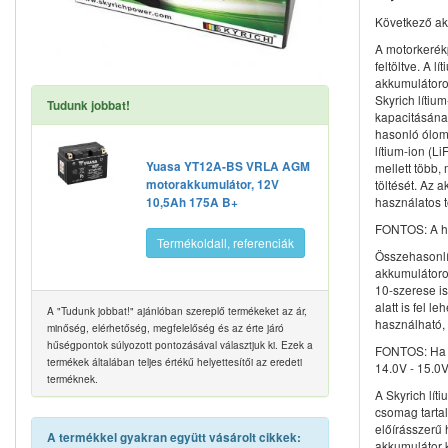
Következő ak
A motorkerék
feltöltve. A 
akkumulátoro
Skyrich líti
Tudunk jobbat!
kapacitásának
hasonló ólom-
lítium-ion (
Yuasa YT12A-BS VRLA AGM
mellett több,
motorakkumulátor, 12V
töltését. Az
használatos t
10,5Ah 175A B+
FONTOS: A ha
Termékoldall, referenciák
Összehasonlí
akkumulátoro
10-szerese i
alatt is fel 
A "Tudunk jobbat!" ajánlóban szereplő termékeket az ár,
használható,
minőség, elérhetőség, megfelelőség és az érte járó
hűségpontok súlyozott pontozásával választjuk ki. Ezek a
FONTOS: Ha a
termékek általában teljes értékű helyettesítői az eredeti
14.0V - 15.0V
terméknek.
A Skyrich lít
csomag tartal
előírásszerű 
A termékkel gyakran együtt vásárolt cikkek:
akkumulátor k