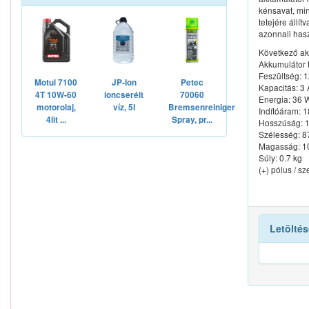
kénsavat, mi
tetejére állí
azonnali hasz
Következő ak
Akkumulátor t
Feszültség: 
Motul 7100
JP-Ion
Petec
Kapacitás: 3 
4T 10W-60
ioncserélt
70060
Energia: 36 
motorolaj,
víz, 5l
Bremsenreiniger
Indítóáram: 
4lit ...
Spray, pr...
Hosszúság: 
Szélesség: 
Magasság: 
Súly: 0.7 kg
(+) pólus / sz
Letöltés