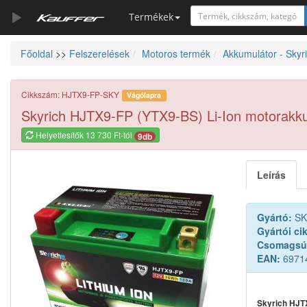
Termékek
Főoldal
>>
Felszerelések
Motoros termék
Akkumulátor - Skyri
Szerszámkatalógus
Kosár
Cikkszám: HJTX9-FP-SKY
Vágólapra
Alkatrészek
Skyrich HJTX9-FP (YTX9-BS) Li-Ion motorakk
Helyettesítők 13 730 Ft-tól
9db
Leírás
Gyártó:
SK
Gyártói ci
Csomagsú
EAN:
6971
Skyrich HJT