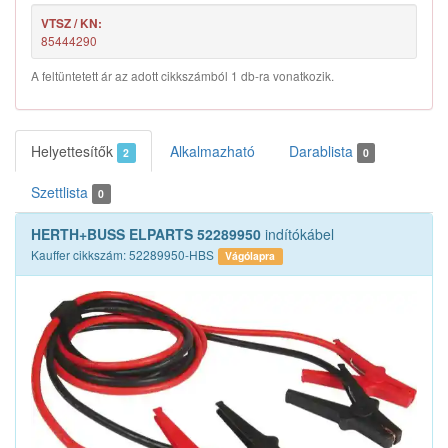
VTSZ / KN:
85444290
A feltüntetett ár az adott cikkszámból 1 db-ra vonatkozik.
Helyettesítők
Alkalmazható
Darablista
2
0
Szettlista
0
HERTH+BUSS ELPARTS 52289950
indítókábel
Kauffer cikkszám: 52289950-HBS
Vágólapra