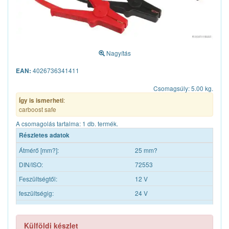
Nagyítás
4026736341411
EAN:
Csomagsúly: 5.00 kg.
:
Így is ismerheti
carboost safe
A csomagolás tartalma: 1 db. termék.
Részletes adatok
Átmérő [mm?]:
25 mm?
DIN/ISO:
72553
Feszültségtől:
12 V
feszültségig:
24 V
Áramerősségig:
350 A
Kiegészítő cikk/kiegészítő info 2:
túlfeszültség-védelemmel
Külföldi készlet