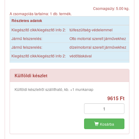
Csomagsúly: 5.00 kg.
A csomagolás tartalma: 1 db. termék.
Részletes adatok
Kiegészítő cikk/kiegészítő info 2:
túlfeszültség-védelemmel
Jármű felszerelés:
Otto motorral szerelt járművekhez
Jármű felszerelés:
dízelmotorral szerelt járművekhez
Kiegészítő cikk/kiegészítő info 2:
védőtáskával
Feszültség:
12 V
Feszültség:
24 V
Külföldi készlet
Áramerősségig:
350 A
Külföldi készletről szállítható, kb. +1 munkanap
Kábelhossz:
3,5 m
9615 Ft
Kábelkeresztmetszet:
25 mm?
Anyag:
CCA (Rézbevonatú alumínium)
Szakszemélyz. végzett összeszerelés/szétszerelés szükséges!
Kosárba