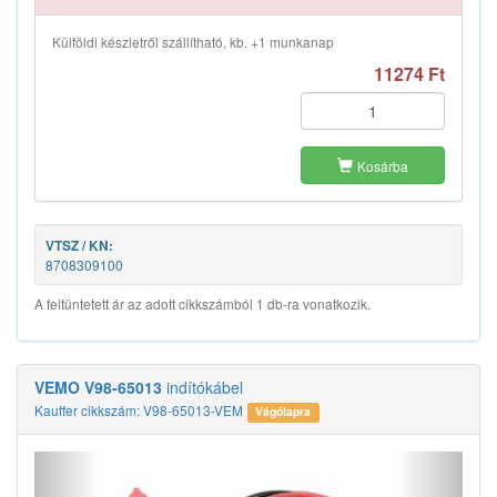
Anyag:
CCA (Rézbevonatú
alumínium)
Külföldi készletről szállítható, kb. +1 munkanap
Hossz:
3,5 m
11274 Ft
benzinmotorokhoz a következő
5500 cm?
lökettérfogatig:
dízelmotorokhoz lökettérfogatig:
3000 cm?
Kosárba
Kiegészítő cikk/kiegészítő info:
műanyag fogóval
Kiegészítő cikk/kiegészítő info 2:
védőtáskával
szigetelt
VTSZ / KN:
8708309100
SVHC:
Nem található SVHC
anyag!
A feltüntetett ár az adott cikkszámból 1 db-ra vonatkozik.
VEMO V98-65013
indítókábel
Kauffer cikkszám: V98-65013-VEM
Vágólapra