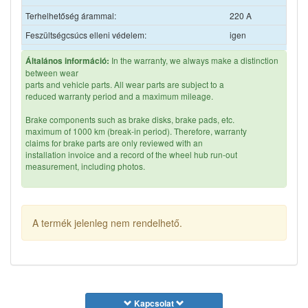
Terhelhetőség árammal:
220 A
Feszültségcsúcs elleni védelem:
igen
In the warranty, we always make a distinction
Általános információ:
between wear
parts and vehicle parts. All wear parts are subject to a
reduced warranty period and a maximum mileage.
Brake components such as brake disks, brake pads, etc.
maximum of 1000 km (break-in period). Therefore, warranty
claims for brake parts are only reviewed with an
installation invoice and a record of the wheel hub run-out
measurement, including photos.
For brake disks and brake pads, the break-in requirements
specified by the vehicle manufacturer must be observed.
A termék jelenleg nem rendelhető.
When replacing brakes, the chassis components must always be
checked with regard to clearance and the wheel hub with
regard to wobble, and the appropriate documentation must be
produced.
If the vehicle is no longer in its original condition due to
tuning work such as wheel accessories and tracking plates,
Kapcsolat
the entitlement to make warranty claims is lost due to