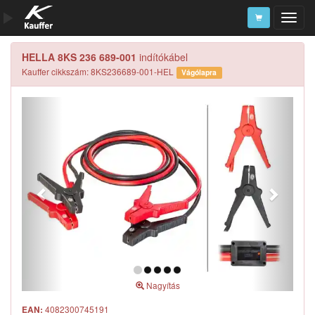
HELLA 8KS 236 689-001
indítókábel
Szerszámkatalógus
Kauffer cikkszám: 8KS236689-001-HEL
Vágólapra
Kosár
Alkatrészek
Nagyítás
4082300745191
EAN: