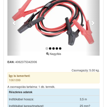
Nagyítás
4062375342006
EAN:
Csomagsúly: 5.00 kg.
:
Így is ismerheti
1061099
A csomagolás tartalma: 1 db. termék.
Részletes adatok
Indítókábel hossza:
3,5 m
Indítókábel keresztmetszet:
25 mm?