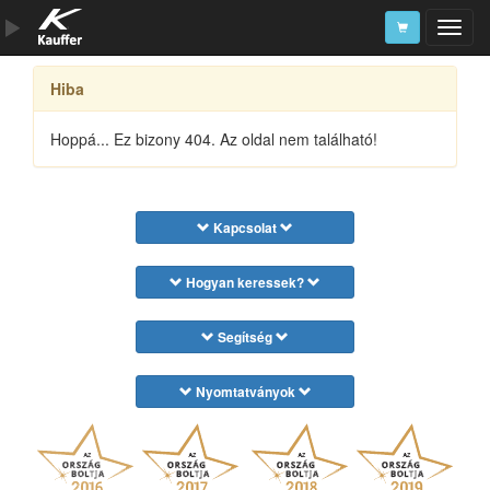
Hiba
Szerszámkatalógus
Kosár
Hoppá... Ez bizony 404. Az oldal nem található!
Alkatrészek
Kapcsolat
Hogyan keressek?
Segítség
Nyomtatványok