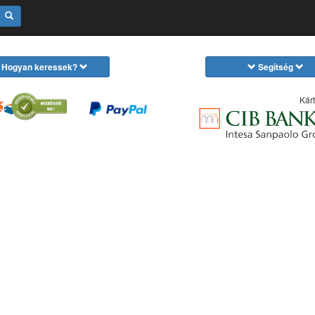
Hogyan keressek?
Segítség
Kárt