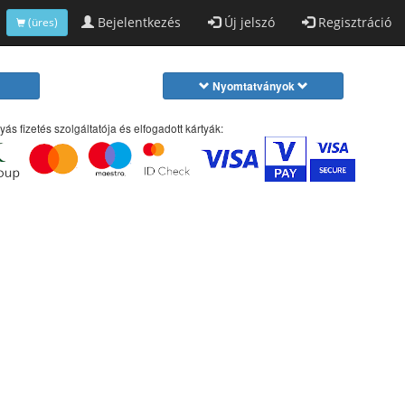
Bejelentkezés
Új jelszó
Regisztráció
(üres)
Nyomtatványok
yás fizetés szolgáltatója és elfogadott kártyák: