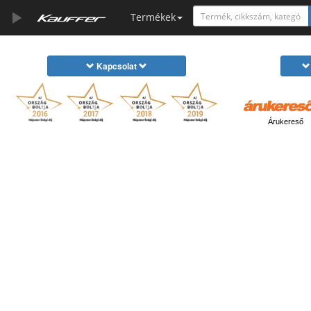
Termékek
Szerszámkatalógus
Kapcsolat
Kosár
Alkatrészek
Árukereső