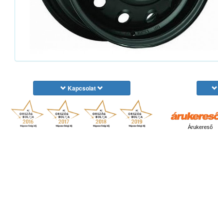
Kapcsolat
Árukereső