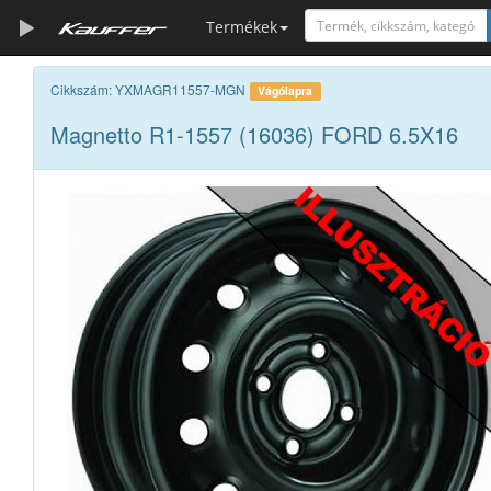
Termékek
Szerszámkatalógus
Cikkszám: YXMAGR11557-MGN
Vágólapra
Magnetto R1-1557 (16036) FORD 6.5X16
Kosár
Alkatrészek