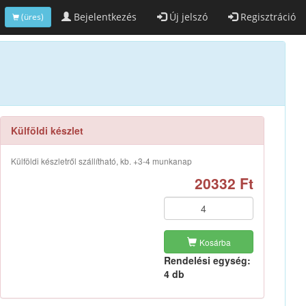
Bejelentkezés
Új jelszó
Regisztráció
(üres)
Külföldi készlet
Külföldi készletről szállítható, kb. +3-4 munkanap
20332 Ft
Kosárba
Rendelési egység:
4 db