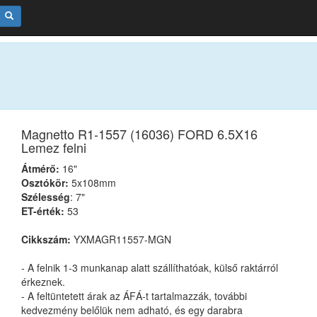
Magnetto R1-1557 (16036) FORD 6.5X16
Lemez felni
Átmérő:
16"
Osztókör:
5x108mm
Szélesség
: 7"
ET-érték:
53
Cikkszám:
YXMAGR11557-MGN
- A felnik 1-3 munkanap alatt szállíthatóak, külső raktárról
érkeznek.
- A feltüntetett árak az ÁFÁ-t tartalmazzák, további
kedvezmény belőlük nem adható, és egy darabra