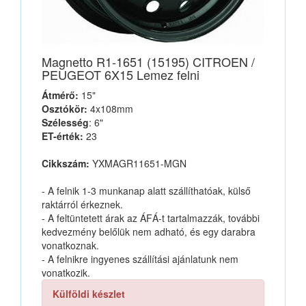
Magnetto R1-1651 (15195) CITROEN /
PEUGEOT 6X15 Lemez felni
Átmérő:
15"
Osztókör:
4x108mm
Szélesség
: 6"
ET-érték:
23
Cikkszám:
YXMAGR11651-MGN
- A felnik 1-3 munkanap alatt szállíthatóak, külső
raktárról érkeznek.
- A feltüntetett árak az ÁFÁ-t tartalmazzák, további
kedvezmény belőlük nem adható, és egy darabra
vonatkoznak.
- A felnikre ingyenes szállítási ajánlatunk nem
vonatkozik.
Külföldi készlet