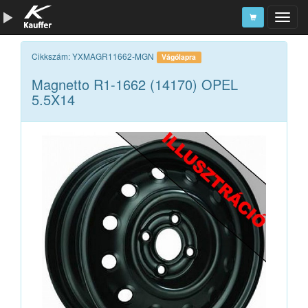
Szerszámkatalógus
Cikkszám: YXMAGR11662-MGN
Vágólapra
Magnetto R1-1662 (14170) OPEL
Kosár
5.5X14
Alkatrészek