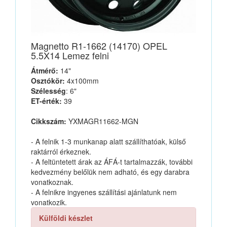
Magnetto R1-1662 (14170) OPEL
5.5X14 Lemez felni
Átmérő:
14"
Osztókör:
4x100mm
Szélesség
: 6"
ET-érték:
39
Cikkszám:
YXMAGR11662-MGN
- A felnik 1-3 munkanap alatt szállíthatóak, külső
raktárról érkeznek.
- A feltüntetett árak az ÁFÁ-t tartalmazzák, további
kedvezmény belőlük nem adható, és egy darabra
vonatkoznak.
- A felnikre ingyenes szállítási ajánlatunk nem
vonatkozik.
Külföldi készlet