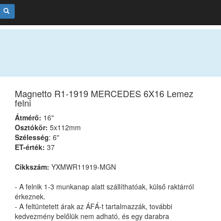
Magnetto R1-1919 MERCEDES 6X16 Lemez
felni
Átmérő:
16"
Osztókör:
5x112mm
Szélesség
: 6"
ET-érték:
37
Cikkszám:
YXMWR11919-MGN
- A felnik 1-3 munkanap alatt szállíthatóak, külső raktárról
érkeznek.
- A feltüntetett árak az ÁFÁ-t tartalmazzák, további
kedvezmény belőlük nem adható, és egy darabra