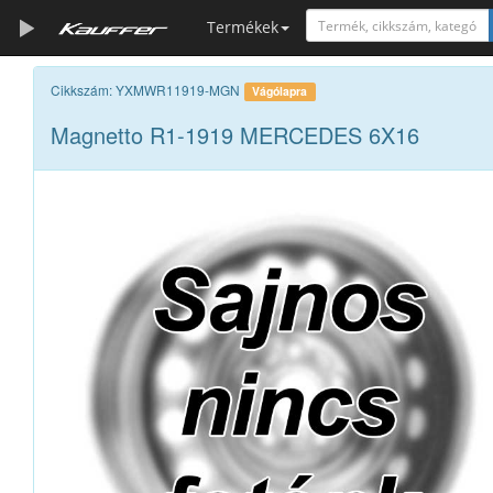
Termékek
Szerszámkatalógus
Cikkszám: YXMWR11919-MGN
Vágólapra
Magnetto R1-1919 MERCEDES 6X16
Kosár
Alkatrészek