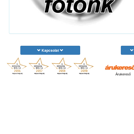
Kapcsolat
Árukereső