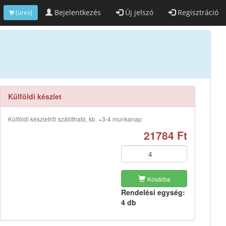
Bejelentkezés
Új jelszó
Regisztráció
(üres)
Külföldi készlet
Külföldi készletről szállítható, kb. +3-4 munkanap
21784 Ft
Kosárba
Rendelési egység:
4 db