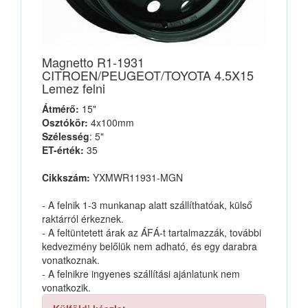
Magnetto R1-1931
CITROEN/PEUGEOT/TOYOTA 4.5X15
Lemez felni
Átmérő:
15"
Osztókör:
4x100mm
Szélesség
: 5"
ET-érték:
35
Cikkszám:
YXMWR11931-MGN
- A felnik 1-3 munkanap alatt szállíthatóak, külső
raktárról érkeznek.
- A feltüntetett árak az ÁFÁ-t tartalmazzák, további
kedvezmény belőlük nem adható, és egy darabra
vonatkoznak.
- A felnikre ingyenes szállítási ajánlatunk nem
vonatkozik.