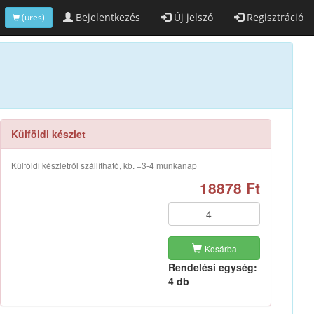
Bejelentkezés
Új jelszó
Regisztráció
(üres)
Külföldi készlet
Külföldi készletről szállítható, kb. +3-4 munkanap
18878 Ft
Kosárba
Rendelési egység:
4 db