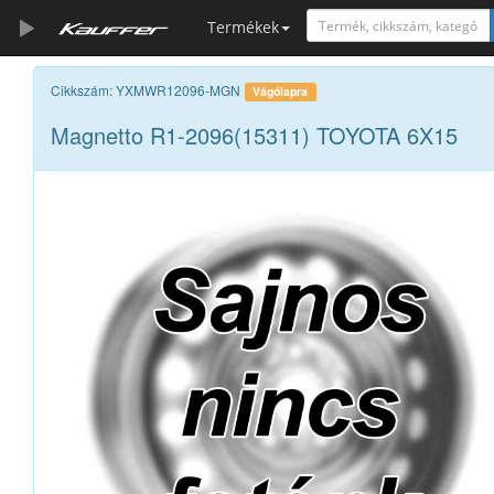
Termékek
Szerszámkatalógus
Cikkszám: YXMWR12096-MGN
Vágólapra
Magnetto R1-2096(15311) TOYOTA 6X15
Kosár
Alkatrészek