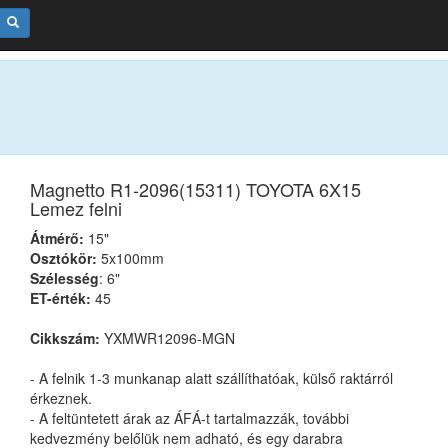
Magnetto R1-2096(15311) TOYOTA 6X15
Lemez felni
Átmérő:
15"
Osztókör:
5x100mm
Szélesség
: 6"
ET-érték:
45
Cikkszám:
YXMWR12096-MGN
- A felnik 1-3 munkanap alatt szállíthatóak, külső raktárról
érkeznek.
- A feltüntetett árak az ÁFÁ-t tartalmazzák, további
kedvezmény belőlük nem adható, és egy darabra