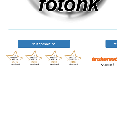
Kapcsolat
Árukereső