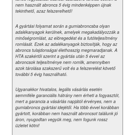
nem használt abroncs 5 évig mindenképpen újnak
tekinthető, azaz felszerelhető!
A gyártási folyamat során a gumiabroncsba olyan
adalékanyagok kerülnek, amelyek megakadályozzák a
minőségromlást, az elöregedést és a futóteljesítmény
romlását. Ezek az adalékanyagok biztosítják, hogy az
abroncs tulajdonságai élethosszig megmaradjanak. A
HTA szakértői szerint a gyártás után 5 évvel az
abroncsok teljesítménye nem romlik, amennyiben
azok tárolása szakszerű volt és a felszerelést követő
további 5 évig használható.
Ugyanakkor hivatalos, legális vásárlás esetén
semmiféle garanciális hátrány nem érheti a fogyasztót,
mert a garancia a vásárlás napjától érvényes, nem a
gumiabroncs gyártási idejétől. Ha több évvel korábban
gyártott, korábban nem használt abroncsot találunk jó
áron, nyugodtan vegyük meg, nem fogunk rossz
üzletet kötni!