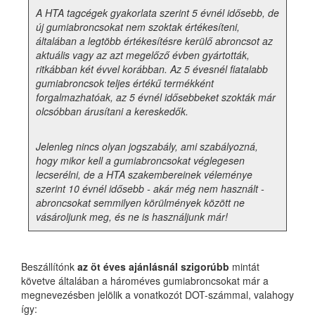
A HTA tagcégek gyakorlata szerint 5 évnél idősebb, de
új gumiabroncsokat nem szoktak értékesíteni,
általában a legtöbb értékesítésre kerülő abroncsot az
aktuális vagy az azt megelőző évben gyártották,
ritkábban két évvel korábban. Az 5 évesnél fiatalabb
gumiabroncsok teljes értékű termékként
forgalmazhatóak, az 5 évnél idősebbeket szokták már
olcsóbban árusítani a kereskedők.
Jelenleg nincs olyan jogszabály, ami szabályozná,
hogy mikor kell a gumiabroncsokat véglegesen
lecserélni, de a HTA szakembereinek véleménye
szerint 10 évnél idősebb - akár még nem használt -
abroncsokat semmilyen körülmények között ne
vásároljunk meg, és ne is használjunk már!
Beszállítónk
az öt éves ajánlásnál szigorúbb
mintát
követve általában a hároméves gumiabroncsokat már a
megnevezésben jelölik a vonatkozót DOT-számmal, valahogy
így: