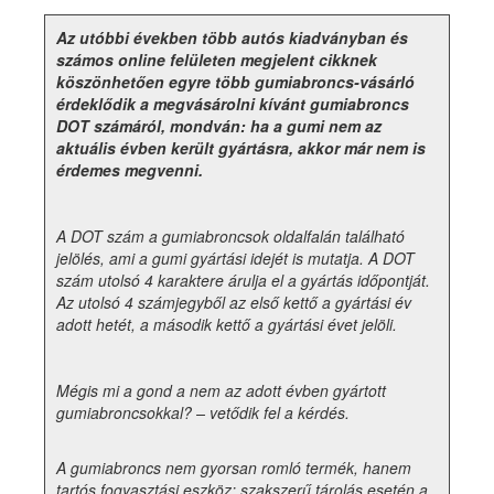
Az utóbbi években több autós kiadványban és
számos online felületen megjelent cikknek
köszönhetően egyre több gumiabroncs-vásárló
érdeklődik a megvásárolni kívánt gumiabroncs
DOT számáról, mondván: ha a gumi nem az
aktuális évben került gyártásra, akkor már nem is
érdemes megvenni.
A DOT szám a gumiabroncsok oldalfalán található
jelölés, ami a gumi gyártási idejét is mutatja. A DOT
szám utolsó 4 karaktere árulja el a gyártás időpontját.
Az utolsó 4 számjegyből az első kettő a gyártási év
adott hetét, a második kettő a gyártási évet jelöli.
Mégis mi a gond a nem az adott évben gyártott
gumiabroncsokkal? – vetődik fel a kérdés.
A gumiabroncs nem gyorsan romló termék, hanem
tartós fogyasztási eszköz: szakszerű tárolás esetén a