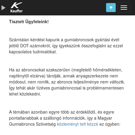
Tisztelt Ügyfeleink!
Szerszámkatalógus
Kosár
Számtalan kérdést kapunk a gumiabroncsok gyártási évét
jelölő DOT-számokról, így igyekszünk összefoglalni az ezzel
Alkatrészek
kapcsolatos tudnivalókat.
Ha az abroncsokat szakszerűen (megfelelő hőmérsékleten,
napfénytől elzárva) tárolják, annak anyagszerkezete nem
módosul, nem romlik, az abroncs teljesítménye nem változik.
Így tehát akár tízéves gumiabronccsal is problémamentesen
lehet közlekedni.
A témában azonban egyre több az érdeklődő, és egyre
pontatlanabbak a szállongó információk, így a Magyar
Gumiabroncs Szövetség
közleményt tett közzé
ez ügyben: