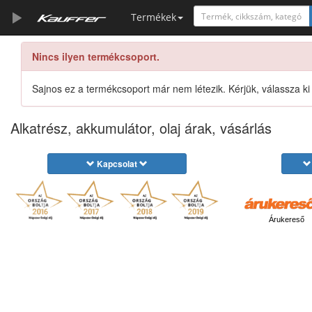
Termékek
Nincs ilyen termékcsoport.
Szerszámkatalógus
Kosár
Sajnos ez a termékcsoport már nem létezik. Kérjük, válassza ki
Alkatrészek
Alkatrész, akkumulátor, olaj árak, vásárlás
Kapcsolat
Árukereső