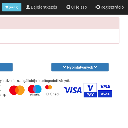
Bejelentkezés
Új jelszó
Regisztráció
(üres)
Nyomtatványok
yás fizetés szolgáltatója és elfogadott kártyák: