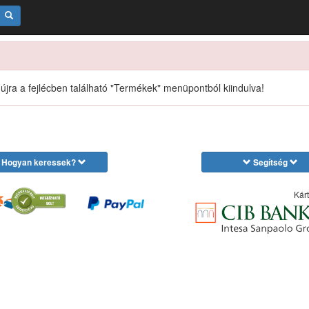
 újra a fejlécben található "Termékek" menüpontból kiindulva!
Hogyan keressek?
Segítség
Kárt