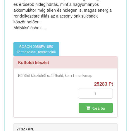
és erősebb hidegindítás, mint a hagyományos
akkumulátor még télen és hidegen is, magas energia
rendelkezésre állás az alacsony önkisülésnek
köszönhetően.
Mélykisüléshez ...
BOSCH 0986FA1050
Termékoldal, referenciák
Külföldi készlet
Külföldi készletről szállítható, kb. +1 munkanap
25283 Ft
Kosárba
VTSZ / KN: