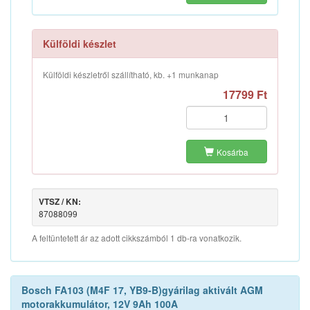
Külföldi készlet
Külföldi készletről szállítható, kb. +1 munkanap
17799 Ft
Kosárba
VTSZ / KN:
87088099
A feltüntetett ár az adott cikkszámból 1 db-ra vonatkozik.
Bosch FA103 (M4F 17, YB9-B)gyárilag aktivált AGM
motorakkumulátor, 12V 9Ah 100A