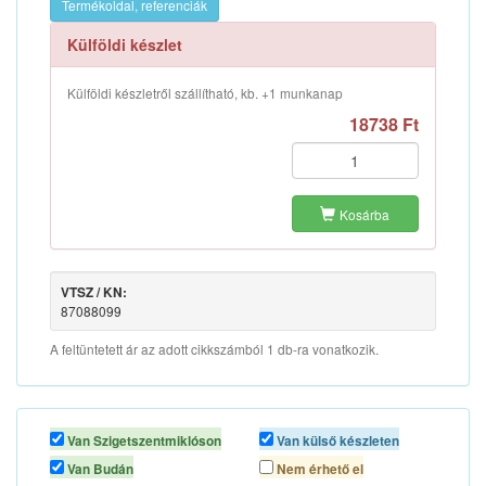
Termékoldal, referenciák
Külföldi készlet
Külföldi készletről szállítható, kb. +1 munkanap
18738 Ft
Kosárba
VTSZ / KN:
87088099
A feltüntetett ár az adott cikkszámból 1 db-ra vonatkozik.
Van Szigetszentmiklóson
Van külső készleten
Van Budán
Nem érhető el