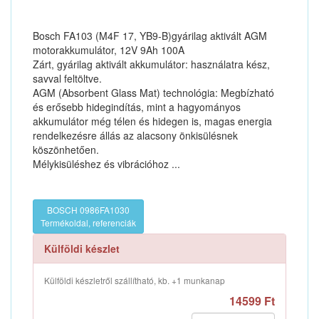
Bosch FA103 (M4F 17, YB9-B)gyárilag aktivált AGM
motorakkumulátor, 12V 9Ah 100A
Zárt, gyárilag aktivált akkumulátor: használatra kész,
savval feltöltve.
AGM (Absorbent Glass Mat) technológia: Megbízható
és erősebb hidegindítás, mint a hagyományos
akkumulátor még télen és hidegen is, magas energia
rendelkezésre állás az alacsony önkisülésnek
köszönhetően.
Mélykisüléshez és vibrációhoz ...
BOSCH 0986FA1030
Termékoldal, referenciák
Külföldi készlet
Külföldi készletről szállítható, kb. +1 munkanap
14599 Ft