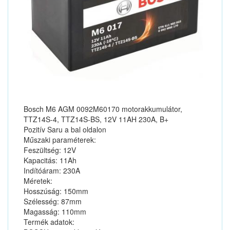
Bosch M6 AGM 0092M60170 motorakkumulátor,
TTZ14S-4, TTZ14S-BS, 12V 11AH 230A, B+
Pozitív Saru a bal oldalon
Műszaki paraméterek:
Feszültség: 12V
Kapacitás: 11Ah
Indítóáram: 230A
Méretek:
Hosszúság: 150mm
Szélesség: 87mm
Magasság: 110mm
Termék adatok: