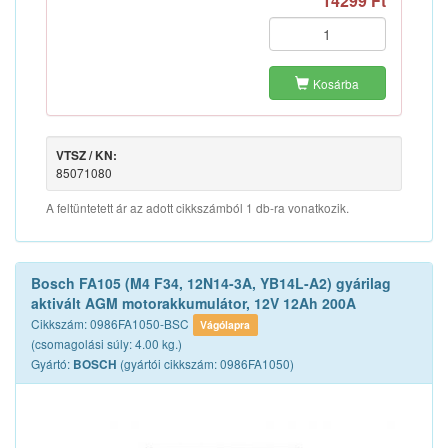
14299 Ft
Kosárba
VTSZ / KN:
85071080
A feltüntetett ár az adott cikkszámból 1 db-ra vonatkozik.
Bosch FA105 (M4 F34, 12N14-3A, YB14L-A2) gyárilag
aktivált AGM motorakkumulátor, 12V 12Ah 200A
Cikkszám: 0986FA1050-BSC
Vágólapra
(csomagolási súly: 4.00 kg.)
Gyártó:
(gyártói cikkszám: 0986FA1050)
BOSCH