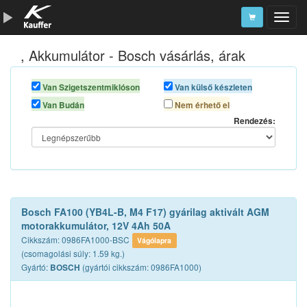
, Akkumulátor - Bosch vásárlás, árak
Szerszámkatalógus
Kosár
Van Szigetszentmiklóson
Van külső készleten
Van Budán
Nem érhető el
Alkatrészek
Rendezés:
Bosch FA100 (YB4L-B, M4 F17) gyárilag aktivált AGM
motorakkumulátor, 12V 4Ah 50A
Cikkszám: 0986FA1000-BSC
Vágólapra
(csomagolási súly: 1.59 kg.)
Gyártó:
(gyártói cikkszám: 0986FA1000)
BOSCH