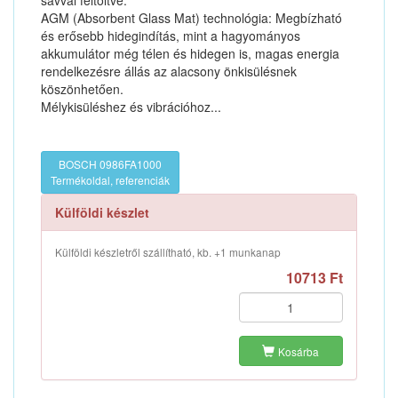
savval feltöltve.
AGM (Absorbent Glass Mat) technológia: Megbízható
és erősebb hidegindítás, mint a hagyományos
akkumulátor még télen és hidegen is, magas energia
rendelkezésre állás az alacsony önkisülésnek
köszönhetően.
Mélykisüléshez és vibrációhoz...
BOSCH 0986FA1000
Termékoldal, referenciák
Külföldi készlet
Külföldi készletről szállítható, kb. +1 munkanap
10713 Ft
Kosárba