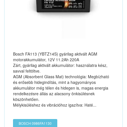
Bosch FA113 (YBTZ14S) gyárilag aktivált AGM
motorakkumulátor, 12V 11.2Ah 220A
Zárt, gyárilag aktivált akkumulátor: használatra kész,
savval feltöltve.
AGM (Absorbent Glass Mat) technológia: Megbízható
és erősebb hidegindítás, mint a hagyományos
akkumulátor még télen és hidegen is, magas energia
rendelkezésre állás az alacsony önkisülésnek
köszönhetően.
Mélykisüléshez és vibrációhoz igazítva: Haté...
BOSCH 0986FA1130