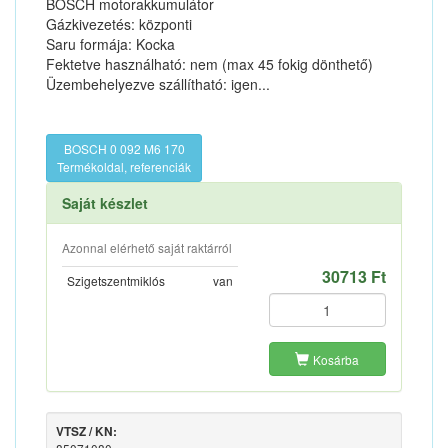
BOSCH motorakkumulátor
Gázkivezetés: központi
Saru formája: Kocka
Fektetve használható: nem (max 45 fokig dönthető)
Üzembehelyezve szállítható: igen...
BOSCH 0 092 M6 170
Termékoldal, referenciák
Saját készlet
Azonnal elérhető saját raktárról
30713 Ft
Szigetszentmiklós
van
Kosárba
VTSZ / KN: