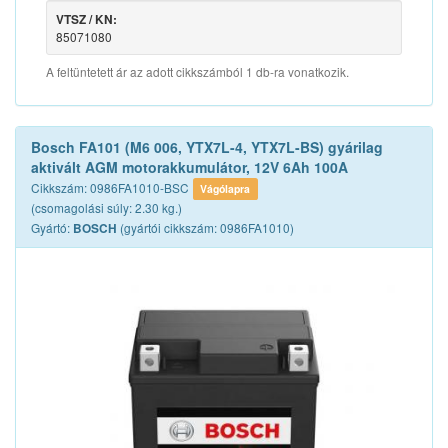
VTSZ / KN:
85071080
A feltüntetett ár az adott cikkszámból 1 db-ra vonatkozik.
Bosch FA101 (M6 006, YTX7L-4, YTX7L-BS) gyárilag
aktivált AGM motorakkumulátor, 12V 6Ah 100A
Cikkszám: 0986FA1010-BSC
Vágólapra
(csomagolási súly: 2.30 kg.)
Gyártó:
(gyártói cikkszám: 0986FA1010)
BOSCH