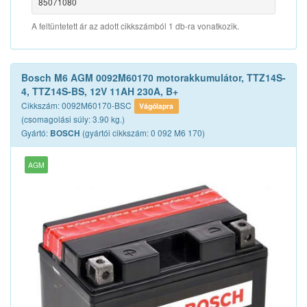
85071080
A feltüntetett ár az adott cikkszámból 1 db-ra vonatkozik.
Bosch M6 AGM 0092M60170 motorakkumulátor, TTZ14S-
4, TTZ14S-BS, 12V 11AH 230A, B+
Cikkszám: 0092M60170-BSC
Vágólapra
(csomagolási súly: 3.90 kg.)
Gyártó:
(gyártói cikkszám: 0 092 M6 170)
BOSCH
AGM