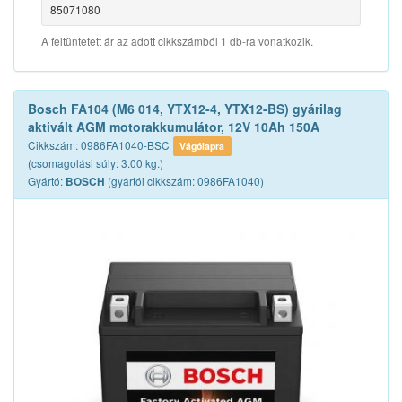
85071080
A feltüntetett ár az adott cikkszámból 1 db-ra vonatkozik.
Bosch FA104 (M6 014, YTX12-4, YTX12-BS) gyárilag
aktivált AGM motorakkumulátor, 12V 10Ah 150A
Cikkszám: 0986FA1040-BSC
Vágólapra
(csomagolási súly: 3.00 kg.)
Gyártó:
(gyártói cikkszám: 0986FA1040)
BOSCH