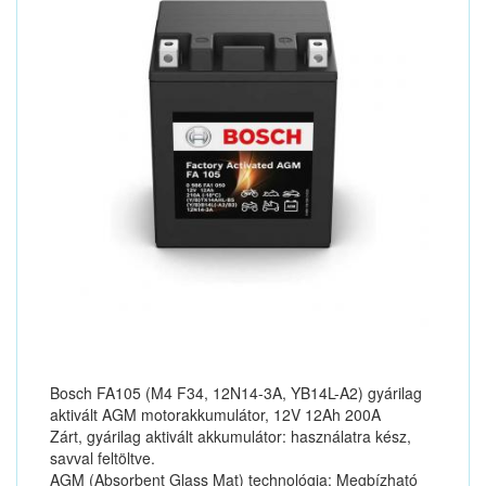
Bosch FA105 (M4 F34, 12N14-3A, YB14L-A2) gyárilag
aktivált AGM motorakkumulátor, 12V 12Ah 200A
Zárt, gyárilag aktivált akkumulátor: használatra kész,
savval feltöltve.
AGM (Absorbent Glass Mat) technológia: Megbízható