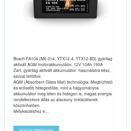
Bosch FA104 (M6 014, YTX12-4, YTX12-BS) gyárilag
aktivált AGM motorakkumulátor, 12V 10Ah 150A
Zárt, gyárilag aktivált akkumulátor: használatra kész,
savval feltöltve.
AGM (Absorbent Glass Mat) technológia: Megbízható
és erősebb hidegindítás, mint a hagyományos
akkumulátor még télen és hidegen is, magas energia
rendelkezésre állás az alacsony önkisülésnek
köszönhetően.
Mélykisüléshez é...
BOSCH 0986FA1040