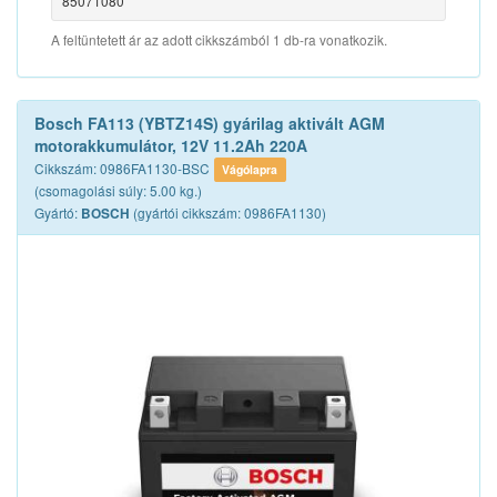
85071080
A feltüntetett ár az adott cikkszámból 1 db-ra vonatkozik.
Bosch FA113 (YBTZ14S) gyárilag aktivált AGM
motorakkumulátor, 12V 11.2Ah 220A
Cikkszám: 0986FA1130-BSC
Vágólapra
(csomagolási súly: 5.00 kg.)
Gyártó:
(gyártói cikkszám: 0986FA1130)
BOSCH