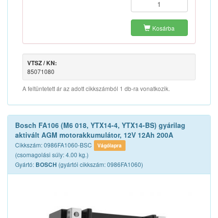
Kosárba
VTSZ / KN:
85071080
A feltüntetett ár az adott cikkszámból 1 db-ra vonatkozik.
Bosch FA106 (M6 018, YTX14-4, YTX14-BS) gyárilag
aktivált AGM motorakkumulátor, 12V 12Ah 200A
Cikkszám: 0986FA1060-BSC
Vágólapra
(csomagolási súly: 4.00 kg.)
Gyártó:
(gyártói cikkszám: 0986FA1060)
BOSCH