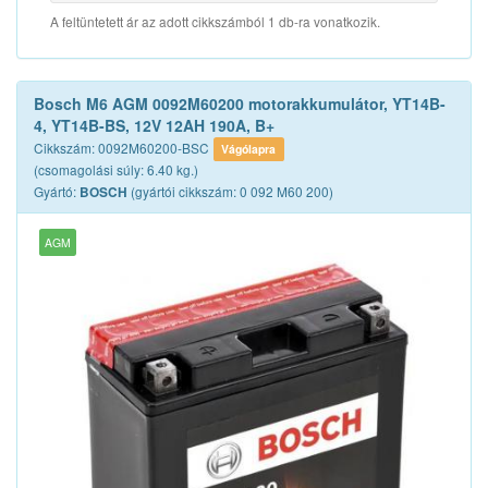
A feltüntetett ár az adott cikkszámból 1 db-ra vonatkozik.
Bosch M6 AGM 0092M60200 motorakkumulátor, YT14B-
4, YT14B-BS, 12V 12AH 190A, B+
Cikkszám: 0092M60200-BSC
Vágólapra
(csomagolási súly: 6.40 kg.)
Gyártó:
(gyártói cikkszám: 0 092 M60 200)
BOSCH
AGM