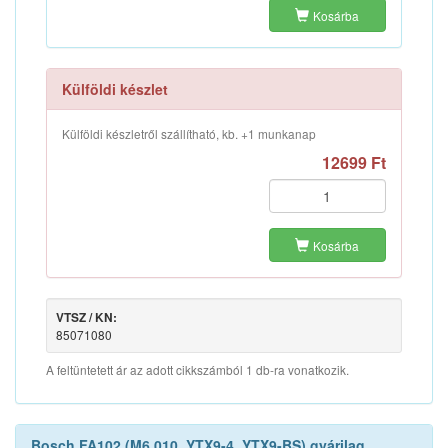
Kosárba
Külföldi készlet
Külföldi készletről szállítható, kb. +1 munkanap
12699 Ft
Kosárba
VTSZ / KN:
85071080
A feltüntetett ár az adott cikkszámból 1 db-ra vonatkozik.
Bosch FA102 (M6 010, YTX9-4, YTX9-BS) gyárilag