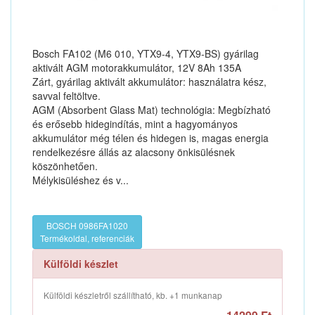
Bosch FA102 (M6 010, YTX9-4, YTX9-BS) gyárilag
aktivált AGM motorakkumulátor, 12V 8Ah 135A
Zárt, gyárilag aktivált akkumulátor: használatra kész,
savval feltöltve.
AGM (Absorbent Glass Mat) technológia: Megbízható
és erősebb hidegindítás, mint a hagyományos
akkumulátor még télen és hidegen is, magas energia
rendelkezésre állás az alacsony önkisülésnek
köszönhetően.
Mélykisüléshez és v...
BOSCH 0986FA1020
Termékoldal, referenciák
Külföldi készlet
Külföldi készletről szállítható, kb. +1 munkanap