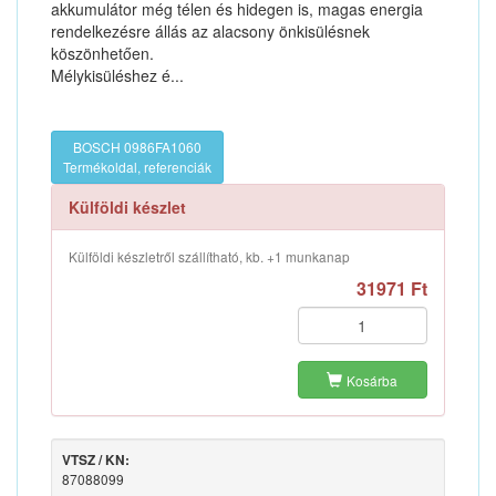
akkumulátor még télen és hidegen is, magas energia
rendelkezésre állás az alacsony önkisülésnek
köszönhetően.
Mélykisüléshez é...
BOSCH 0986FA1060
Termékoldal, referenciák
Külföldi készlet
Külföldi készletről szállítható, kb. +1 munkanap
31971 Ft
Kosárba
VTSZ / KN:
87088099