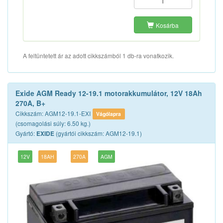
Kosárba
A feltüntetett ár az adott cikkszámból 1 db-ra vonatkozik.
Exide AGM Ready 12-19.1 motorakkumulátor, 12V 18Ah
270A, B+
Cikkszám: AGM12-19.1-EXI
Vágólapra
(csomagolási súly: 6.50 kg.)
Gyártó:
(gyártói cikkszám: AGM12-19.1)
EXIDE
12V
18AH
270A
AGM