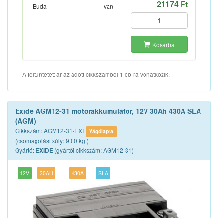
21174 Ft
Buda
van
Kosárba
A feltüntetett ár az adott cikkszámból 1 db-ra vonatkozik.
Exide AGM12-31 motorakkumulátor, 12V 30Ah 430A SLA
(AGM)
Cikkszám: AGM12-31-EXI
Vágólapra
(csomagolási súly: 9.00 kg.)
Gyártó:
(gyártói cikkszám: AGM12-31)
EXIDE
12V
30AH
430A
SLA