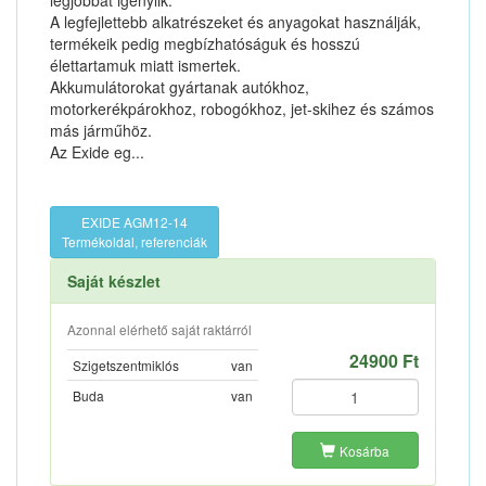
legjobbat igénylik.
A legfejlettebb alkatrészeket és anyagokat használják,
termékeik pedig megbízhatóságuk és hosszú
élettartamuk miatt ismertek.
Akkumulátorokat gyártanak autókhoz,
motorkerékpárokhoz, robogókhoz, jet-skihez és számos
más járműhöz.
Az Exide eg...
EXIDE AGM12-14
Termékoldal, referenciák
Saját készlet
Azonnal elérhető saját raktárról
24900 Ft
Szigetszentmiklós
van
Buda
van
Kosárba