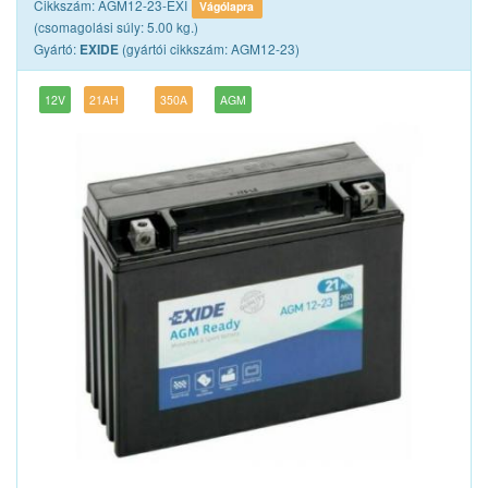
Cikkszám: AGM12-23-EXI
Vágólapra
(csomagolási súly: 5.00 kg.)
Gyártó:
(gyártói cikkszám: AGM12-23)
EXIDE
12V
21AH
350A
AGM