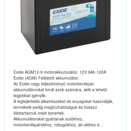
Exide AGM12-9 motorakkumulátor, 12V 9Ah 120A
Exide (AGM) Felitatott akkumulátor.
Az Exide nagy teljesítményű motorkerékpár-
akkumulátorokat kínál azok számára, akik a lehető
legjobbat igénylik.
A legfejlettebb alkatrészeket és anyagokat használják,
termékeik pedig megbízhatóságuk és hosszú
élettartamuk miatt ismertek.
Akkumulátorokat gyártanak autókhoz,
motorkerékpárokhoz, robogókhoz, jet-skihez é...