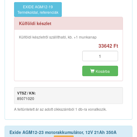
EXIDE AGM12-19
Termékoldal, referenciák
Külföldi készlet
Külföldi készletről szállítható, kb. +1 munkanap
33642 Ft
Kosárba
VTSZ / KN:
85071020
A feltüntetett ár az adott cikkszámból 1 db-ra vonatkozik.
Exide AGM12-23 motorakkumulátor, 12V 21Ah 350A