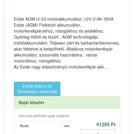
Exide AGM12-23 motorakkumulátor, 12V 21Ah 350A
Exide (AGM) Felitatott akkumulátor,
motorkerékpárokhoz, robogókhoz és jetskikhez.
Gyárilag töltött és lezárt , AGM technológiájú
indítóakkumulátor. Teljesen zárt és karbantartásmentes,
akár fektetve is beépíthető. Általános motorkerékpár
akkumulátor, szezonális használatra , városi
motorokhoz, robogókhoz.
Az Exide nagy teljesítményű motorkerékpár-akk...
EXIDE AGM12-23
Termékoldal, referenciák
Saját készlet
Azonnal elérhető saját raktárról
41205 Ft
Buda
van