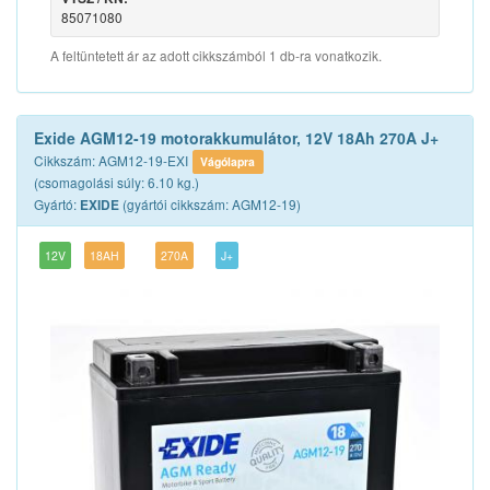
85071080
A feltüntetett ár az adott cikkszámból 1 db-ra vonatkozik.
Exide AGM12-19 motorakkumulátor, 12V 18Ah 270A J+
Cikkszám: AGM12-19-EXI
Vágólapra
(csomagolási súly: 6.10 kg.)
Gyártó:
(gyártói cikkszám: AGM12-19)
EXIDE
12V
18AH
270A
J+