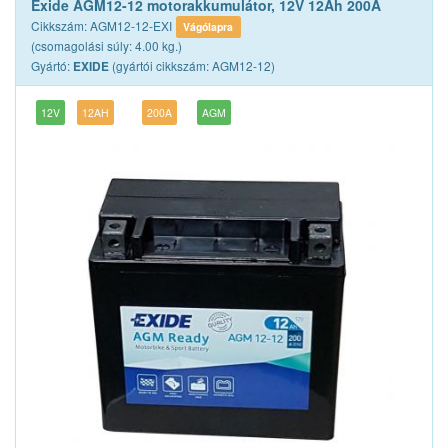
Exide AGM12-12 motorakkumulátor, 12V 12Ah 200A
Cikkszám: AGM12-12-EXI
Vágólapra
(csomagolási súly: 4.00 kg.)
Gyártó:
(gyártói cikkszám: AGM12-12)
EXIDE
12V
12AH
200A
AGM