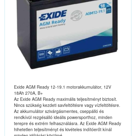
Exide AGM Ready 12-19.1 motorakkumulátor, 12V
18Ah 270A, B+
Az Exide AGM Ready maximális teljesítményt biztosít.
Nincs szükség kezdeti savfeltöltésre vagy vízfeltöltésre.
Az akkumulátor szivárgásmentes, cseppálló és
rendkívül rezgésálló ideális powersporthoz, minden
terepre és extrém felhasználásra. Az Exide AGM Ready
hihetetlen teljesítményt és kivételes indítóerőt kínál
minden időjárási körülmé...