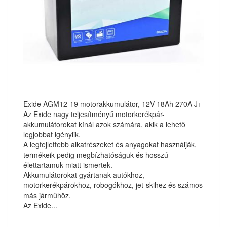
Exide AGM12-19 motorakkumulátor, 12V 18Ah 270A J+
Az Exide nagy teljesítményű motorkerékpár-
akkumulátorokat kínál azok számára, akik a lehető
legjobbat igénylik.
A legfejlettebb alkatrészeket és anyagokat használják,
termékeik pedig megbízhatóságuk és hosszú
élettartamuk miatt ismertek.
Akkumulátorokat gyártanak autókhoz,
motorkerékpárokhoz, robogókhoz, jet-skihez és számos
más járműhöz.
Az Exide...