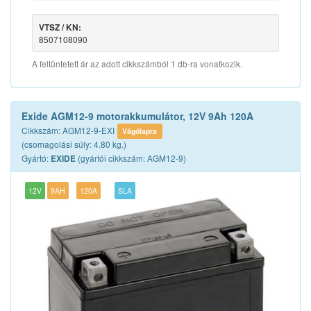
VTSZ / KN:
8507108090
A feltüntetett ár az adott cikkszámból 1 db-ra vonatkozik.
Exide AGM12-9 motorakkumulátor, 12V 9Ah 120A
Cikkszám: AGM12-9-EXI
Vágólapra
(csomagolási súly: 4.80 kg.)
Gyártó:
(gyártói cikkszám: AGM12-9)
EXIDE
12V
9AH
120A
SLA