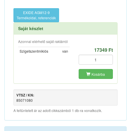
EXIDE AGM12-9
Termékoldal, referenciák
Saját készlet
Azonnal elérhető saját raktárról
17349 Ft
Szigetszentmiklós
van
Kosárba
VTSZ / KN:
85071080
A feltüntetett ár az adott cikkszámból 1 db-ra vonatkozik.