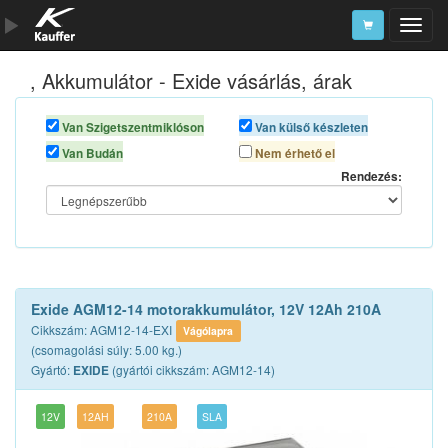
, Akkumulátor - Exide vásárlás, árak
Szerszámkatalógus
Kosár
Van Szigetszentmiklóson
Van külső készleten
Van Budán
Nem érhető el
Alkatrészek
Rendezés:
Exide AGM12-14 motorakkumulátor, 12V 12Ah 210A
Cikkszám: AGM12-14-EXI
Vágólapra
(csomagolási súly: 5.00 kg.)
Gyártó:
(gyártói cikkszám: AGM12-14)
EXIDE
12V
12AH
210A
SLA