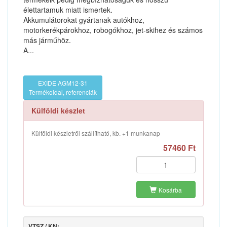
élettartamuk miatt ismertek.
Akkumulátorokat gyártanak autókhoz,
motorkerékpárokhoz, robogókhoz, jet-skihez és számos
más járműhöz.
A...
EXIDE AGM12-31
Termékoldal, referenciák
Külföldi készlet
Külföldi készletről szállítható, kb. +1 munkanap
57460 Ft
Kosárba
VTSZ / KN: