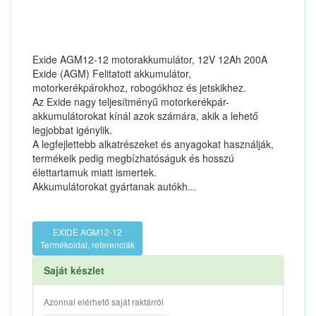
Exide AGM12-12 motorakkumulátor, 12V 12Ah 200A
Exide (AGM) Felitatott akkumulátor,
motorkerékpárokhoz, robogókhoz és jetskikhez.
Az Exide nagy teljesítményű motorkerékpár-
akkumulátorokat kínál azok számára, akik a lehető
legjobbat igénylik.
A legfejlettebb alkatrészeket és anyagokat használják,
termékeik pedig megbízhatóságuk és hosszú
élettartamuk miatt ismertek.
Akkumulátorokat gyártanak autókh...
EXIDE AGM12-12
Termékoldal, referenciák
Saját készlet
Azonnal elérhető saját raktárról