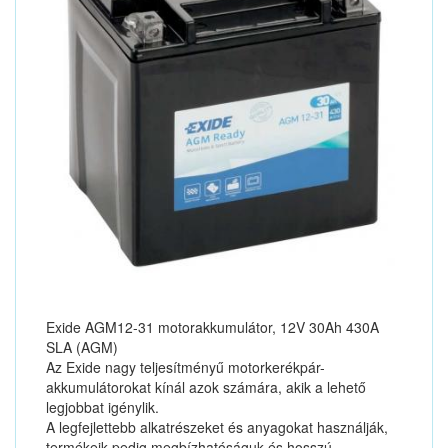
Exide AGM12-31 motorakkumulátor, 12V 30Ah 430A
SLA (AGM)
Az Exide nagy teljesítményű motorkerékpár-
akkumulátorokat kínál azok számára, akik a lehető
legjobbat igénylik.
A legfejlettebb alkatrészeket és anyagokat használják,
termékeik pedig megbízhatóságuk és hosszú