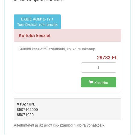
EXIDE AGM12-19.1
Termékoldal, referenciák
Külföldi készlet
Külföldi készletről szállítható, kb. +1 munkanap
29733 Ft
Kosárba
VTSZ / KN:
8507102000
85071020
A feltüntetett ár az adott cikkszámból 1 db-ra vonatkozik.