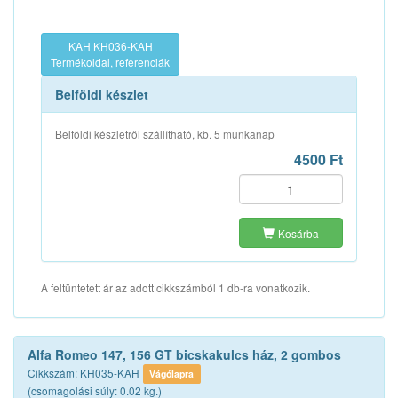
KAH KH036-KAH
Termékoldal, referenciák
Belföldi készlet
Belföldi készletről szállítható, kb. 5 munkanap
4500 Ft
Kosárba
A feltüntetett ár az adott cikkszámból 1 db-ra vonatkozik.
Alfa Romeo 147, 156 GT bicskakulcs ház, 2 gombos
Cikkszám: KH035-KAH
Vágólapra
(csomagolási súly: 0.02 kg.)