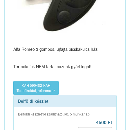
Alfa Romeo 3 gombos, újfajta bicskakulcs ház
Termékeink NEM tartalmaznak gyári logót!
KAH 590482-KAH
Termékoldal, referenciák
Belföldi készlet
Belföldi készletről szállítható, kb. 5 munkanap
4500 Ft