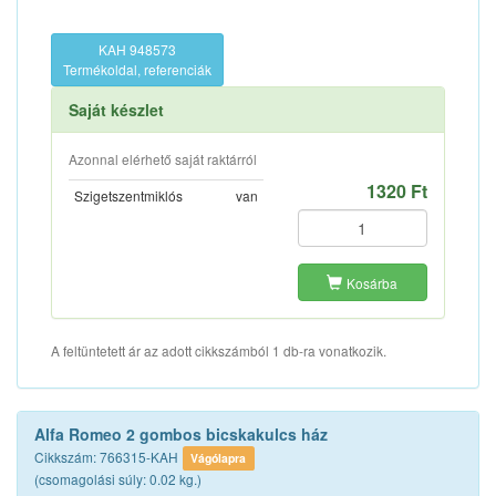
KAH 948573
Termékoldal, referenciák
Saját készlet
Azonnal elérhető saját raktárról
1320 Ft
Szigetszentmiklós
van
Kosárba
A feltüntetett ár az adott cikkszámból 1 db-ra vonatkozik.
Alfa Romeo 2 gombos bicskakulcs ház
Cikkszám: 766315-KAH
Vágólapra
(csomagolási súly: 0.02 kg.)