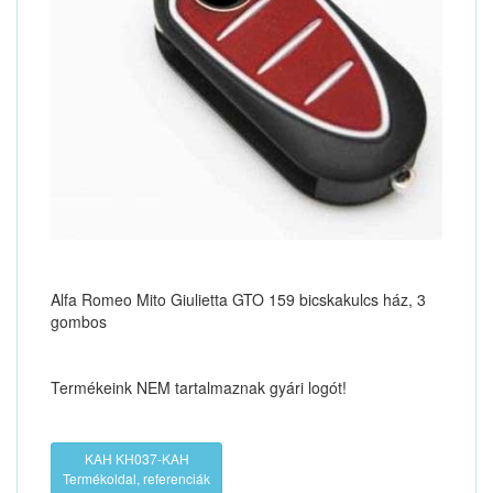
Alfa Romeo Mito Giulietta GTO 159 bicskakulcs ház, 3
gombos
Termékeink NEM tartalmaznak gyári logót!
KAH KH037-KAH
Termékoldal, referenciák