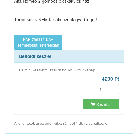
Alfa Romeo 2 gombos bicskakulcs ház
Termékeink NEM tartalmaznak gyári logót!
KAH 766315-KAH
Termékoldal, referenciák
Belföldi készlet
Belföldi készletről szállítható, kb. 5 munkanap
4200 Ft
Kosárba
A feltüntetett ár az adott cikkszámból 1 db-ra vonatkozik.