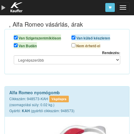
, Alfa Romeo vásárlás, árak
Szerszámkatalógus
Kosár
Van Szigetszentmiklóson
Van külső készleten
Van Budán
Nem érhető el
Alkatrészek
Rendezés:
Alfa Romeo nyomógomb
Cikkszám: 948573-KAH
Vágólapra
(csomagolási súly: 0.02 kg.)
Gyártó:
(gyártói cikkszám: 948573)
KAH