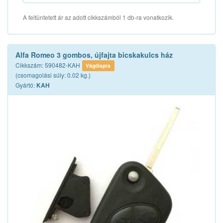
A feltüntetett ár az adott cikkszámból 1 db-ra vonatkozik.
Alfa Romeo 3 gombos, újfajta bicskakulcs ház
Cikkszám: 590482-KAH
Vágólapra
(csomagolási súly: 0.02 kg.)
Gyártó:
KAH