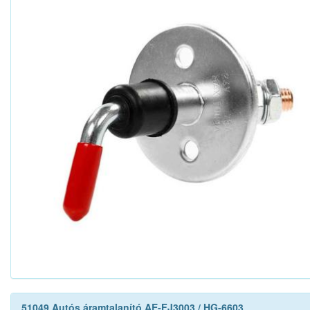
51049 Autós áramtalanító AE-FJ3003 / HG-6603