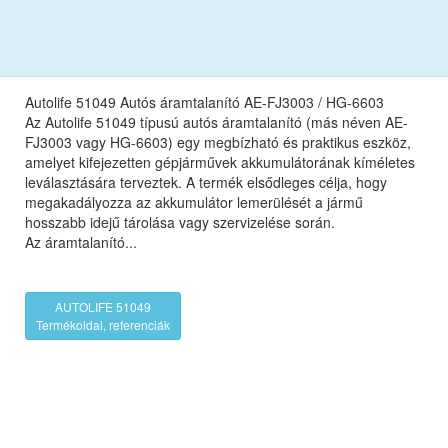
Autolife 51049 Autós áramtalanító AE-FJ3003 / HG-6603
Az Autolife 51049 típusú autós áramtalanító (más néven AE-
FJ3003 vagy HG-6603) egy megbízható és praktikus eszköz,
amelyet kifejezetten gépjárművek akkumulátorának kíméletes
leválasztására terveztek. A termék elsődleges célja, hogy
megakadályozza az akkumulátor lemerülését a jármű
hosszabb idejű tárolása vagy szervizelése során.
Az áramtalanító...
AUTOLIFE 51049
Termékoldal, referenciák