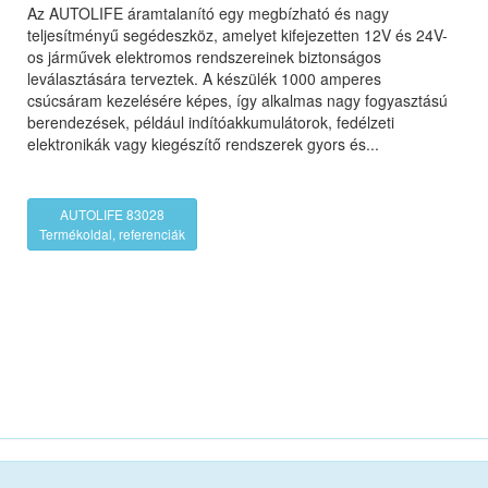
Az AUTOLIFE áramtalanító egy megbízható és nagy
teljesítményű segédeszköz, amelyet kifejezetten 12V és 24V-
os járművek elektromos rendszereinek biztonságos
leválasztására terveztek. A készülék 1000 amperes
csúcsáram kezelésére képes, így alkalmas nagy fogyasztású
berendezések, például indítóakkumulátorok, fedélzeti
elektronikák vagy kiegészítő rendszerek gyors és...
AUTOLIFE 83028
Termékoldal, referenciák