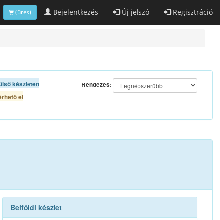
Bejelentkezés
Új jelszó
Regisztráció
(üres)
ülső készleten
Rendezés:
rhető el
Belföldi készlet