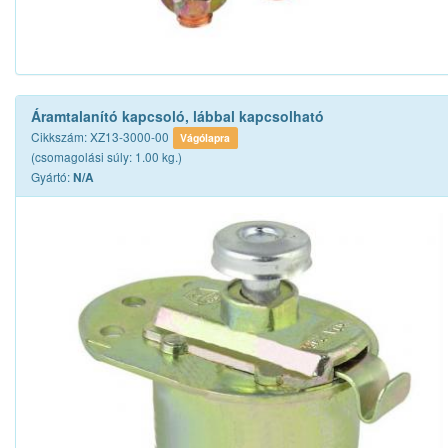
Áramtalanító kapcsoló, lábbal kapcsolható
Cikkszám: XZ13-3000-00
Vágólapra
(csomagolási súly: 1.00 kg.)
Gyártó:
N/A