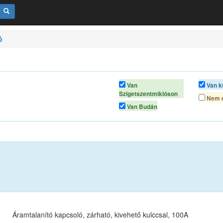
ó
Van
Van k
Szigetszentmiklóson
Nem é
Van Budán
Áramtalanító kapcsoló, zárható, kivehető kulccsal, 100A