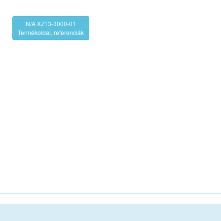
N/A XZ13-3000-01
Termékoldal, referenciák