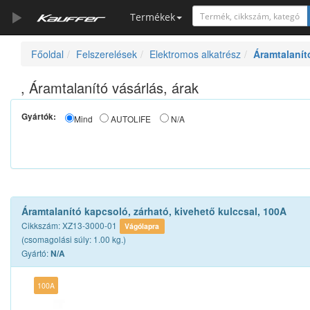
Termékek
Főoldal
Felszerelések
Elektromos alkatrész
Áramtalanít
Szerszámkatalógus
Kosár
, Áramtalanító vásárlás, árak
Alkatrészek
Gyártók:
Mind
AUTOLIFE
N/A
Áramtalanító kapcsoló, zárható, kivehető kulccsal, 100A
Cikkszám: XZ13-3000-01
Vágólapra
(csomagolási súly: 1.00 kg.)
Gyártó:
N/A
100A