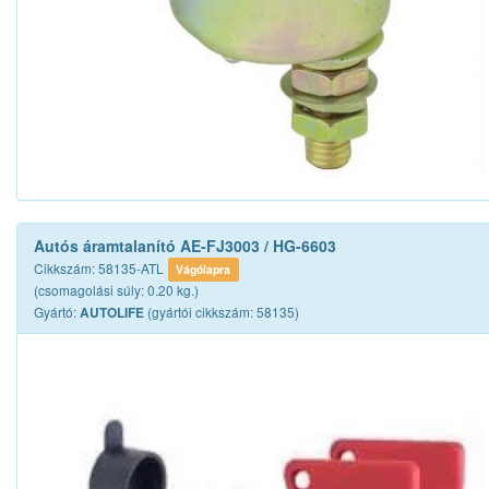
Autós áramtalanító AE-FJ3003 / HG-6603
Cikkszám: 58135-ATL
Vágólapra
(csomagolási súly: 0.20 kg.)
Gyártó:
(gyártói cikkszám: 58135)
AUTOLIFE