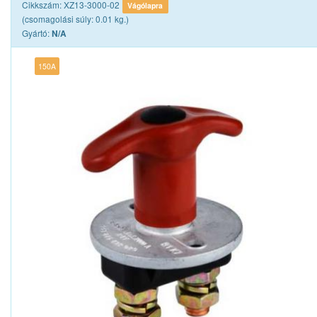
Cikkszám: XZ13-3000-02
Vágólapra
(csomagolási súly: 0.01 kg.)
Gyártó:
N/A
150A