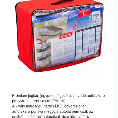
Prémium jégkár, jégverés, jégeső ellen védő autótakaró
ponyva, L méret (480x177x119)
A kiváló minőségű, tartós LKQ jégverés elleni
autótakaró ponyva megóvja autóját nem csak az
enyhébb időjárási hatásoktól, de a jégesőtől is.