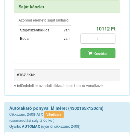
Saját készlet
Azonnal elérhető saját raktárról
10112 Ft
Szigetszentmiklós
van
Buda
van
Kosárba
VTSZ / KN:
A feltüntetett ár az adott cikkszámból 1 db-ra vonatkozik.
Autótakaró ponyva, M méret (430x165x120cm)
Cikkszám: 2408-ATX
Vágólapra
(csomagolási súly: 2.00 kg.)
Gyártó:
(gyártói cikkszám: 2408)
AUTOMAX