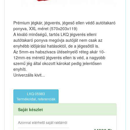
Prémium jégkár, jégverés, jégeső ellen védő autótakaró
ponyva, XXL méret (570x203x119)
A kiváló minőségű, tartós LKQ jégverés elleni
autótakaró ponyva megóvja autóját nem csak az
enyhébb időjárási hatásoktól, de a jégesőtől is.
Az 5mm-es habszivacs ütéselnyelő réteg akár 10-
12mm-es méretű jégverés ellen is véd, a nagyobb
szemű jég által okozott károkat pedig jelentősen
enyhíti.
Univerzális kivit...
LKQ 05983
Termékoldal, referenciák
Saját készlet
Azonnal elérhető saját raktárról