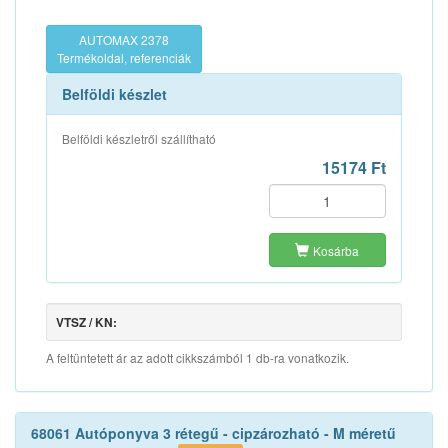
AUTOMAX 2378
Termékoldal, referenciák
Belföldi készlet
Belföldi készletről szállítható
15174 Ft
Kosárba
VTSZ / KN:
A feltüntetett ár az adott cikkszámból 1 db-ra vonatkozik.
68061 Autóponyva 3 rétegű - cipzározható - M méretű