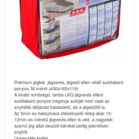
Prémium jégkár, jégverés, jégeső ellen védő autótakaró
ponyva, M méret (430x165x119)
A kiváló minőségű, tartós LKQ jégverés elleni
autótakaró ponyva megóvja autóját nem csak az
enyhébb időjárási hatásoktól, de a jégesőtől is.
Az 5mm-es habszivacs ütéselnyelő réteg akár 10-
12mm-es méretű jégverés ellen is véd, a nagyobb
szemű jég által okozott károkat pedig jelentősen
enyhíti.
Univerzális kivitel...