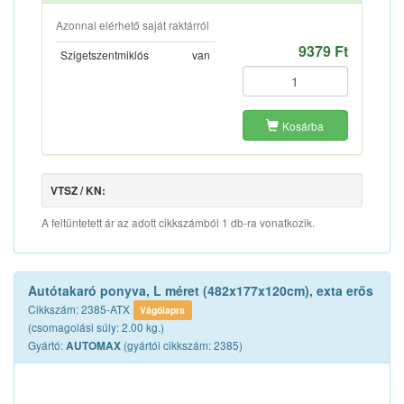
Azonnal elérhető saját raktárról
9379 Ft
Szigetszentmiklós
van
Kosárba
VTSZ / KN:
A feltüntetett ár az adott cikkszámból 1 db-ra vonatkozik.
Autótakaró ponyva, L méret (482x177x120cm), exta erős
Cikkszám: 2385-ATX
Vágólapra
(csomagolási súly: 2.00 kg.)
Gyártó:
(gyártói cikkszám: 2385)
AUTOMAX