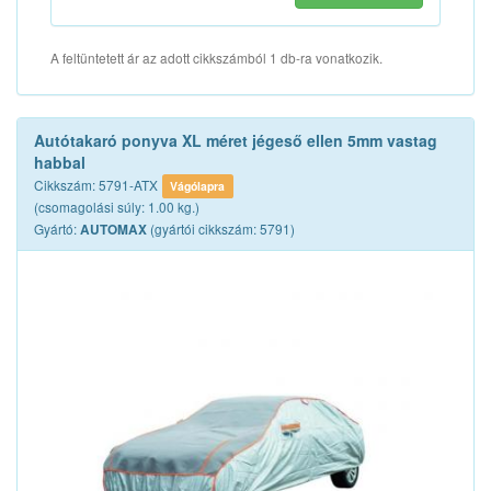
A feltüntetett ár az adott cikkszámból 1 db-ra vonatkozik.
Autótakaró ponyva XL méret jégeső ellen 5mm vastag
habbal
Cikkszám: 5791-ATX
Vágólapra
(csomagolási súly: 1.00 kg.)
Gyártó:
(gyártói cikkszám: 5791)
AUTOMAX