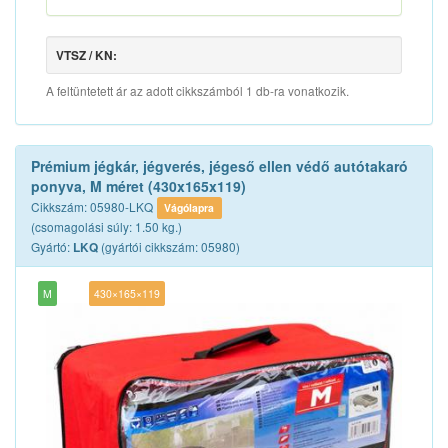
VTSZ / KN:
A feltüntetett ár az adott cikkszámból 1 db-ra vonatkozik.
Prémium jégkár, jégverés, jégeső ellen védő autótakaró
ponyva, M méret (430x165x119)
Cikkszám: 05980-LKQ
Vágólapra
(csomagolási súly: 1.50 kg.)
Gyártó:
(gyártói cikkszám: 05980)
LKQ
M
430×165×119