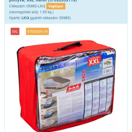
Cikkszám: 05983-LKQ
Vágólapra
(csomagolási súly: 1.50 kg.)
Gyártó:
(gyártói cikkszám: 05983)
LKQ
XXL
570X203X119