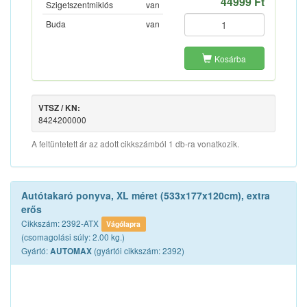
44999 Ft
Szigetszentmiklós
van
Buda
van
Kosárba
VTSZ / KN:
8424200000
A feltüntetett ár az adott cikkszámból 1 db-ra vonatkozik.
Autótakaró ponyva, XL méret (533x177x120cm), extra
erős
Cikkszám: 2392-ATX
Vágólapra
(csomagolási súly: 2.00 kg.)
Gyártó:
(gyártói cikkszám: 2392)
AUTOMAX