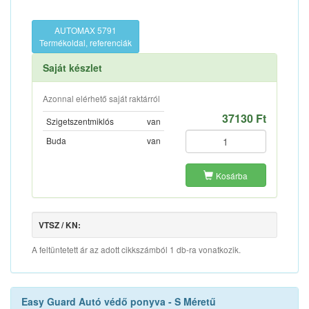
AUTOMAX 5791
Termékoldal, referenciák
Saját készlet
Azonnal elérhető saját raktárról
37130 Ft
Szigetszentmiklós
van
Buda
van
Kosárba
VTSZ / KN:
A feltüntetett ár az adott cikkszámból 1 db-ra vonatkozik.
Easy Guard Autó védő ponyva - S Méretű