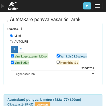
, Autótakaró ponyva vásárlás, árak
Szerszámkatalógus
Kosár
Gyártók:
Mind
Alkatrészek
AUTOLIFE
AUTOMAX
1
2
LKQ
Van Szigetszentmiklóson
Van külső készleten
NEO TOOLS
Van Budán
Nem érhető el
Rendezés:
Autótakaró ponyva, L méret (482x177x120cm)
Cikkszám: 2415-ATX
Vágólapra