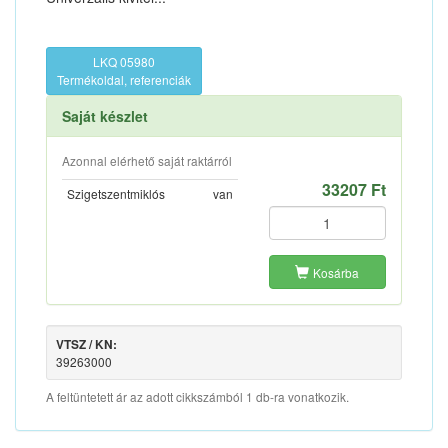
LKQ 05980
Termékoldal, referenciák
Saját készlet
Azonnal elérhető saját raktárról
33207 Ft
Szigetszentmiklós
van
Kosárba
VTSZ / KN:
39263000
A feltüntetett ár az adott cikkszámból 1 db-ra vonatkozik.