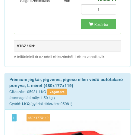
Szigetszentmiklós
van
Kosárba
VTSZ / KN:
A feltüntetett ár az adott cikkszámból 1 db-ra vonatkozik.
Prémium jégkár, jégverés, jégeső ellen védő autótakaró
ponyva, L méret (480x177x119)
Cikkszám: 05981-LKQ
Vágólapra
(csomagolási súly: 1.50 kg.)
Gyártó:
(gyártói cikkszám: 05981)
LKQ
L
480X177X119