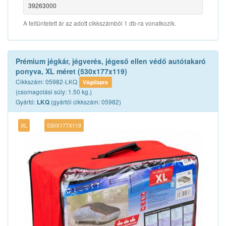
39263000
A feltüntetett ár az adott cikkszámból 1 db-ra vonatkozik.
Prémium jégkár, jégverés, jégeső ellen védő autótakaró
ponyva, XL méret (530x177x119)
Cikkszám: 05982-LKQ
Vágólapra
(csomagolási súly: 1.50 kg.)
Gyártó:
(gyártói cikkszám: 05982)
LKQ
XL
530X177X119