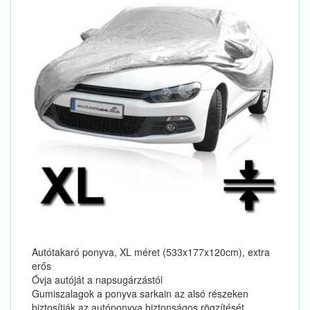
Autótakaró ponyva, XL méret (533x177x120cm), extra
erős
Óvja autóját a napsugárzástól
Gumiszalagok a ponyva sarkain az alsó részeken
biztosítják az autóponyva biztonságos rögzítését