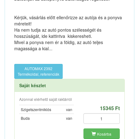
Kérjük, vásárlás előtt ellenőrizze az autója és a ponyva
méreteit!
Ha nem tudja az autó pontos szélességét és
hosszúságát, ide kattintva kiskeresheti.
Mivel a ponyva nem ér a földig, az autó teljes
magassága a kial...
AUTOMAX 2392
Termékoldal, referenciák
Saját készlet
Azonnal elérhető saját raktárról
15345 Ft
Szigetszentmiklós
van
Buda
van
Kosárba