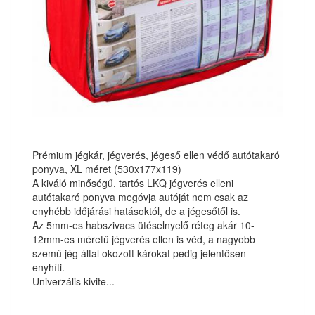
Prémium jégkár, jégverés, jégeső ellen védő autótakaró
ponyva, XL méret (530x177x119)
A kiváló minőségű, tartós LKQ jégverés elleni
autótakaró ponyva megóvja autóját nem csak az
enyhébb időjárási hatásoktól, de a jégesőtől is.
Az 5mm-es habszivacs ütéselnyelő réteg akár 10-
12mm-es méretű jégverés ellen is véd, a nagyobb
szemű jég által okozott károkat pedig jelentősen
enyhíti.
Univerzális kivite...