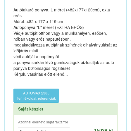
Autótakaró ponyva, L méret (482x177x120cm), exta
erős
Méret: 482 x 177 x 119 cm
Autóponyva "L" méret (EXTRA ERŐS)
Védje autóját otthon vagy a munkahelyen, esőben,
hóban vagy erős napsütésben.
megakadályozza autójának színének elhalványulását az
időjárás miatt
védi autóját a napfénytől
a ponyva sarkán lévő gumiszalagok biztosítják az autó
ponyva biztonságos rögzítését
Kérjük, vásárlás előtt ellenő...
AUTOMAX 2385
Termékoldal, referenciák
Saját készlet
Azonnal elérhető saját raktárról
15039 Ft