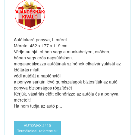
Autótakaró ponyva, L méret
Mérete: 482 x 177 x 119 cm
Védje autóját otthon vagy a munkahelyen, esőben,
hóban vagy erős napsütésben.
megakadályozza autójának színének elhalványulását az
időjárás miatt
védi autóját a napfénytől
a ponyva sarkán lévő gumiszalagok biztosítják az autó
ponyva biztonságos rögzítését
Kérjük, vásárlás előtt ellenőrizze az autója és a ponyva
méreteit!
Ha nem tudja az autó p...
AUTOMAX 2415
Termékoldal, referenciák