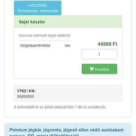
LKQ 05982
Termékoldal, referenciák
Saját készlet
Azonnal elérhető saját raktárról
44999 Ft
Szigetszentmiklós
van
Kosárba
VTSZ / KN:
39263000
A feltüntetett ár az adott cikkszámból 1 db-ra vonatkozik.
Prémium jégkár, jégverés, jégeső ellen védő autótakaró
ponyva, XXL méret (570x203x119)