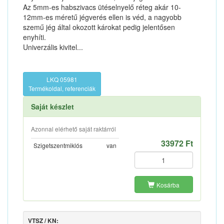
Az 5mm-es habszivacs ütéselnyelő réteg akár 10-
12mm-es méretű jégverés ellen is véd, a nagyobb
szemű jég által okozott károkat pedig jelentősen
enyhíti.
Univerzális kivitel...
LKQ 05981
Termékoldal, referenciák
Saját készlet
Azonnal elérhető saját raktárról
33972 Ft
Szigetszentmiklós
van
Kosárba
VTSZ / KN: