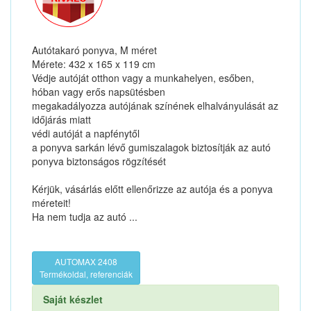
Autótakaró ponyva, M méret
Mérete: 432 x 165 x 119 cm
Védje autóját otthon vagy a munkahelyen, esőben,
hóban vagy erős napsütésben
megakadályozza autójának színének elhalványulását az
időjárás miatt
védi autóját a napfénytől
a ponyva sarkán lévő gumiszalagok biztosítják az autó
ponyva biztonságos rögzítését
Kérjük, vásárlás előtt ellenőrizze az autója és a ponyva
méreteit!
Ha nem tudja az autó ...
AUTOMAX 2408
Termékoldal, referenciák
Saját készlet