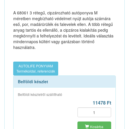
A 68061 3 rétegű, cipzározható autóponyva M
méretben megbízható védelmet nyújt autója számára
eső, por, madárürülék és falevelek ellen. A több rétegű
anyag tartós és ellenálló, a cipzáros kialakítás pedig
megkönnyíti a felhelyezést és levételt. Ideális választás
mindennapos kültéri vagy garázsban történő
használatra.
AUTOLIFE PONYVAM
Termékoldal, referenciák
Belföldi készlet
Belföldi készletről szállítható
11478 Ft
Kosárba