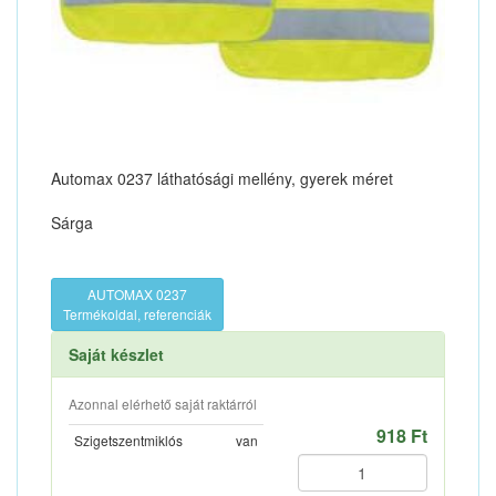
Automax 0237 láthatósági mellény, gyerek méret
Sárga
AUTOMAX 0237
Termékoldal, referenciák
Saját készlet
Azonnal elérhető saját raktárról
918 Ft
Szigetszentmiklós
van