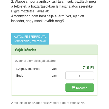
2. Alaposan portalanítsuk, zsírtalanítsuk, tisztítsuk meg
a felületet, a háztartásokban is használatos szerekkel.
Figyelmeztetés, javaslat:
Amennyiben nem használja a járművet, ajánlott
leszedni, hogy minél tovább megő...
AUTOLIFE TFERFI2-ATL
Termékoldal, referenciák
Saját készlet
Azonnal elérhető saját raktárról
719 Ft
Szigetszentmiklós
van
Buda
van
Kosárba
A feltüntetett ár az adott cikkszámból 1 db-ra vonatkozik.