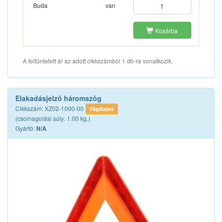
Buda
van
Kosárba
A feltüntetett ár az adott cikkszámból 1 db-ra vonatkozik.
Elakadásjelző háromszög
Cikkszám: XZ02-1000-00
Vágólapra
(csomagolási súly: 1.00 kg.)
Gyártó:
N/A