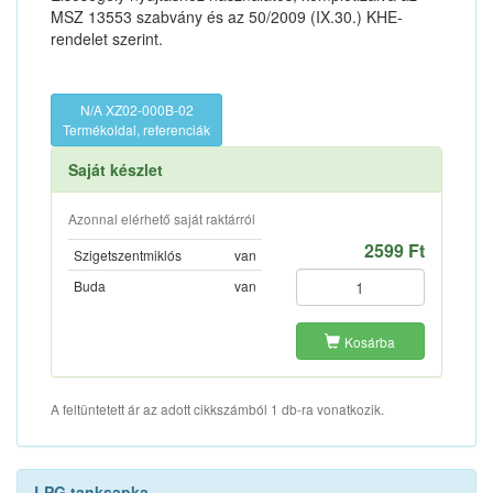
MSZ 13553 szabvány és az 50/2009 (IX.30.) KHE-
rendelet szerint.
N/A XZ02-000B-02
Termékoldal, referenciák
Saját készlet
Azonnal elérhető saját raktárról
2599 Ft
Szigetszentmiklós
van
Buda
van
Kosárba
A feltüntetett ár az adott cikkszámból 1 db-ra vonatkozik.
LPG tanksapka