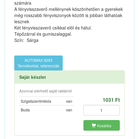
számára
A fényvisszaverő mellénynek köszönhetően a gyerekek
még rosszabb fényviszonyok között is jobban láthatóak
lesznek
Két fényvisszaverő csíkkal elöl és hátul.
Tépőzárral és gumiszalaggal.
Szín: Sárga
AUTOMAX 9293
Termékoldal, referenciák
Saját készlet
Azonnal elérhető saját raktárról
1031 Ft
Szigetszentmiklós
van
Buda
van
Kosárba