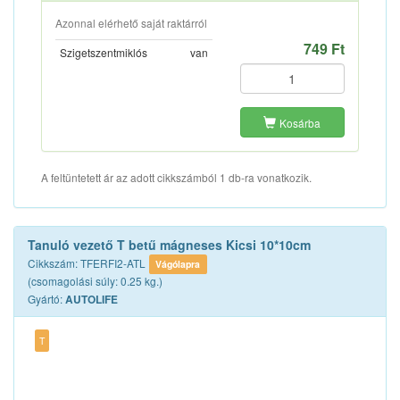
Azonnal elérhető saját raktárról
749 Ft
Szigetszentmiklós
van
Kosárba
A feltüntetett ár az adott cikkszámból 1 db-ra vonatkozik.
Tanuló vezető T betű mágneses Kicsi 10*10cm
Cikkszám: TFERFI2-ATL
Vágólapra
(csomagolási súly: 0.25 kg.)
Gyártó:
AUTOLIFE
T