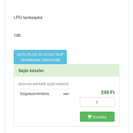
LPG tanksapka
1db
AUTO PLUS CC-61547-AUP
Termékoldal, referenciák
Saját készlet
Azonnal elérhető saját raktárról
249 Ft
Szigetszentmiklós
van
Kosárba