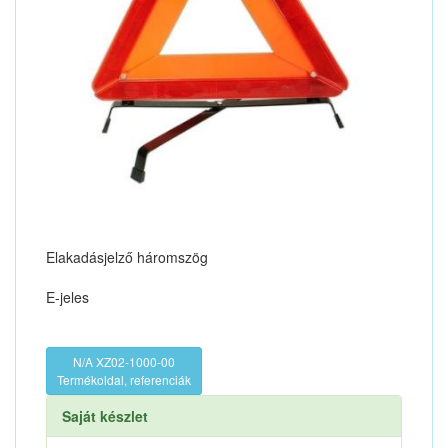
Elakadásjelző háromszög
E-jeles
N/A XZ02-1000-00
Termékoldal, referenciák
Saját készlet