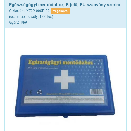
Egészségügyi mentődoboz, B-jelű, EU-szabvány szerint
Cikkszám: XZ02-000B-03
Vágólapra
(csomagolási súly: 1.00 kg.)
Gyártó:
N/A