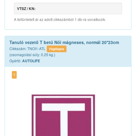
VTSZ / KN:
A feltüntetett ár az adott cikkszámból 1 db-ra vonatkozik.
Tanuló vezető T betű Női mágneses, normál 20*23cm
Cikkszám: TNOI1-ATL
Vágólapra
(csomagolási súly: 0.25 kg.)
Gyártó:
AUTOLIFE
T