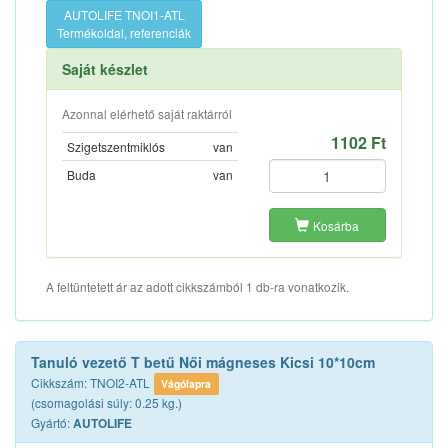
AUTOLIFE TNOI1-ATL
Termékoldal, referenciák
Saját készlet
Azonnal elérhető saját raktárról
1102 Ft
Szigetszentmiklós
van
Buda
van
Kosárba
A feltüntetett ár az adott cikkszámból 1 db-ra vonatkozik.
Tanuló vezető T betű Női mágneses Kicsi 10*10cm
Cikkszám: TNOI2-ATL
Vágólapra
(csomagolási súly: 0.25 kg.)
Gyártó:
AUTOLIFE