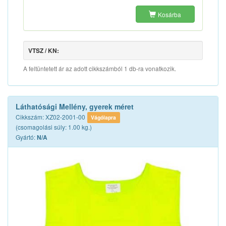
Kosárba
VTSZ / KN:
A feltüntetett ár az adott cikkszámból 1 db-ra vonatkozik.
Láthatósági Mellény, gyerek méret
Cikkszám: XZ02-2001-00
Vágólapra
(csomagolási súly: 1.00 kg.)
Gyártó:
N/A