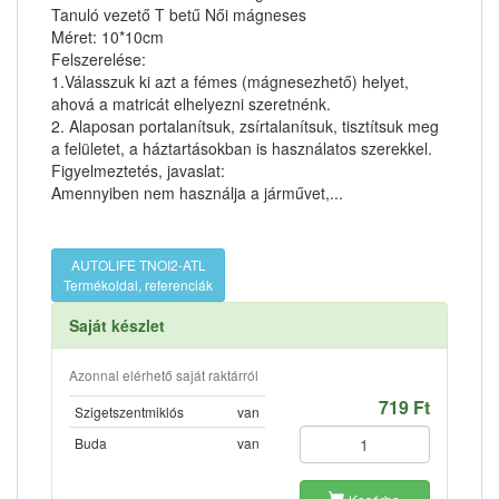
Tanuló vezető T betű Női mágneses
Méret: 10*10cm
Felszerelése:
1.Válasszuk ki azt a fémes (mágnesezhető) helyet,
ahová a matricát elhelyezni szeretnénk.
2. Alaposan portalanítsuk, zsírtalanítsuk, tisztítsuk meg
a felületet, a háztartásokban is használatos szerekkel.
Figyelmeztetés, javaslat:
Amennyiben nem használja a járművet,...
AUTOLIFE TNOI2-ATL
Termékoldal, referenciák
Saját készlet
Azonnal elérhető saját raktárról
719 Ft
Szigetszentmiklós
van
Buda
van