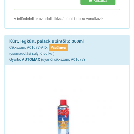
Kosárba
A feltüntetett ár az adott cikkszámból 1 db-ra vonatkozik.
Kürt, légkürt, palack utántöltő 300ml
Cikkszám: A01077-ATX
Vágólapra
(csomagolási súly: 0.50 kg.)
Gyártó:
(gyártói cikkszám: A01077)
AUTOMAX