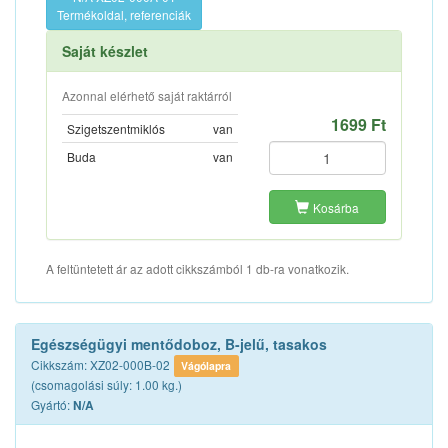
Termékoldal, referenciák
Saját készlet
Azonnal elérhető saját raktárról
1699 Ft
Szigetszentmiklós
van
Buda
van
Kosárba
A feltüntetett ár az adott cikkszámból 1 db-ra vonatkozik.
Egészségügyi mentődoboz, B-jelű, tasakos
Cikkszám: XZ02-000B-02
Vágólapra
(csomagolási súly: 1.00 kg.)
Gyártó:
N/A