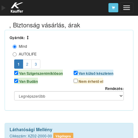
, Biztonság vásárlás, árak
Szerszámkatalógus
Kosár
Gyártók:
Mind
Alkatrészek
AUTOLIFE
AUTOMAX
1
2
3
AUTO PLUS
Van Szigetszentmiklóson
Van külső készleten
N/A
Van Budán
Nem érhető el
NEO TOOLS
Rendezés:
Láthatósági Mellény
Cikkszám: XZ02-2000-00
Vágólapra