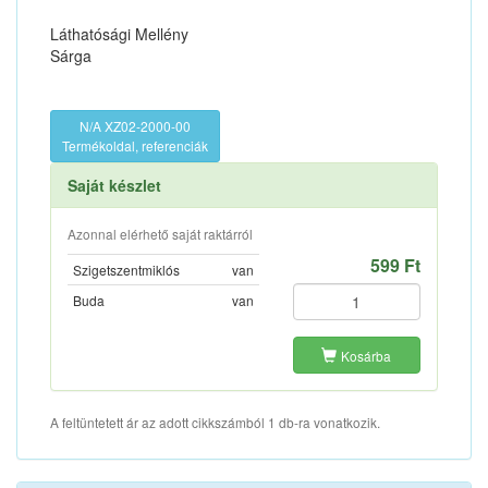
Láthatósági Mellény
Sárga
N/A XZ02-2000-00
Termékoldal, referenciák
Saját készlet
Azonnal elérhető saját raktárról
599 Ft
Szigetszentmiklós
van
Buda
van
Kosárba
A feltüntetett ár az adott cikkszámból 1 db-ra vonatkozik.