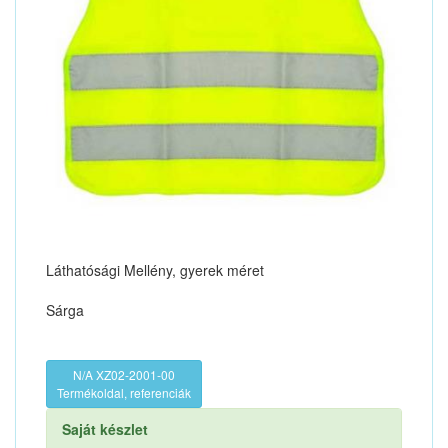
Láthatósági Mellény, gyerek méret
Sárga
N/A XZ02-2001-00
Termékoldal, referenciák
Saját készlet