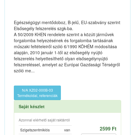
Egészségügyi mentődoboz, B-jelű, EU-szabvány szerint
Elsősegély felszerelés szgk-ba.
A 50/2009 KHEN rendelete szerint a közúti járművek
forgalomba helyezésének és forgalomba tartásának
műszaki feltételeiről szóló 6/1990 KÖHÉM módosítása
alapján, 2010 január 1-től az elsősegély nyújtó
felszerelés helyettesíthető olyan elsősegélynyújtó
felszereléssel, amelyet az Európai Gazdasági Térségről
szóló me...
N/A XZ02-000B-03
Termékoldal, referenciák
Saját készlet
Azonnal elérhető saját raktárról
2599 Ft
Szigetszentmiklós
van