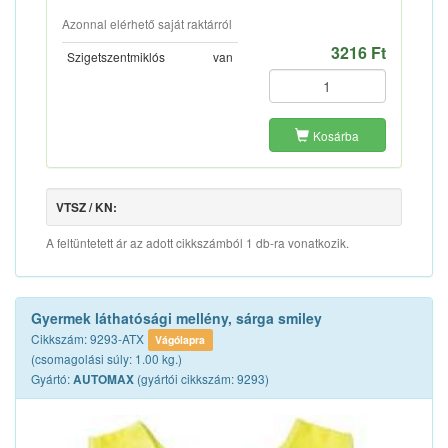
Azonnal elérhető saját raktárról
3216 Ft
Szigetszentmiklós
van
Kosárba
VTSZ / KN:
A feltüntetett ár az adott cikkszámból 1 db-ra vonatkozik.
Gyermek láthatósági mellény, sárga smiley
Cikkszám: 9293-ATX
Vágólapra
(csomagolási súly: 1.00 kg.)
Gyártó:
(gyártói cikkszám: 9293)
AUTOMAX