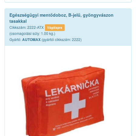
Egészségügyi mentődoboz, B-jelű, gyöngyvászon
tasakkal
Cikkszám: 2222-ATX
Vágólapra
(csomagolási súly: 1.00 kg.)
Gyártó:
(gyártói cikkszám: 2222)
AUTOMAX