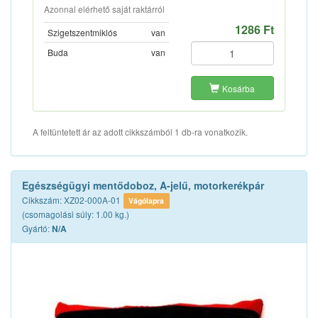
Azonnal elérhető saját raktárról
1286 Ft
Szigetszentmiklós
van
Buda
van
Kosárba
A feltüntetett ár az adott cikkszámból 1 db-ra vonatkozik.
Egészségügyi mentődoboz, A-jelű, motorkerékpár
Cikkszám: XZ02-000A-01
Vágólapra
(csomagolási súly: 1.00 kg.)
Gyártó:
N/A