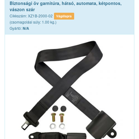
Biztonsági öv garnitúra, hátsó, automata, kétpontos,
vászon szár
Cikkszám: XZ1B-2000-02
Vágólapra
(csomagolási súly: 1.00 kg.)
Gyártó:
N/A