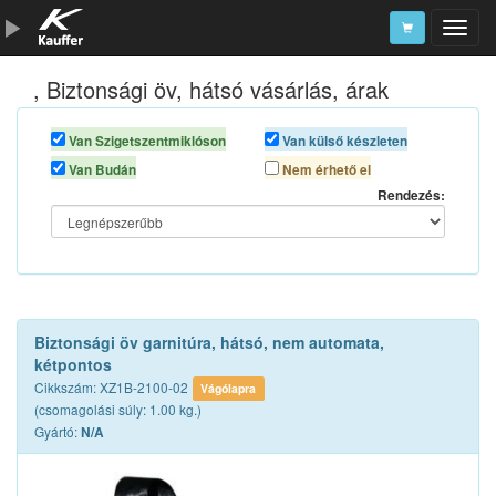
, Biztonsági öv, hátsó vásárlás, árak
Szerszámkatalógus
Kosár
Van Szigetszentmiklóson
Van külső készleten
Van Budán
Nem érhető el
Alkatrészek
Rendezés:
Biztonsági öv garnitúra, hátsó, nem automata,
kétpontos
Cikkszám: XZ1B-2100-02
Vágólapra
(csomagolási súly: 1.00 kg.)
Gyártó:
N/A