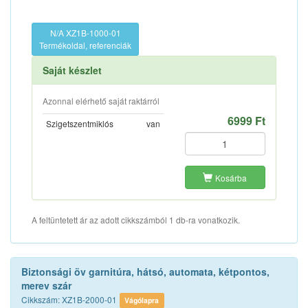
N/A XZ1B-1000-01
Termékoldal, referenciák
Saját készlet
Azonnal elérhető saját raktárról
6999 Ft
Szigetszentmiklós
van
Kosárba
A feltüntetett ár az adott cikkszámból 1 db-ra vonatkozik.
Biztonsági öv garnitúra, hátsó, automata, kétpontos,
merev szár
Cikkszám: XZ1B-2000-01
Vágólapra