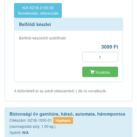
N/A XZ1B-2100-02
Termékoldal, referenciák
Belföldi készlet
Belföldi készletről szállítható
3099 Ft
Kosárba
A feltüntetett ár az adott cikkszámból 1 db-ra vonatkozik.
Biztonsági öv garnitúra, hátsó, automata, hárompontos
Cikkszám: XZ1B-1000-01
Vágólapra
(csomagolási súly: 1.00 kg.)
Gyártó:
N/A