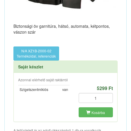
Biztonsági öv garnitúra, hátsó, automata, kétpontos,
vászon szár
N/A XZ1B-2000-02
Termékoldal, referenciák
Saját készlet
Azonnal elérhető saját raktárról
5299 Ft
Szigetszentmiklós
van
Kosárba
A feltüntetett ár az adott cikkszámból 1 db-ra vonatkozik.