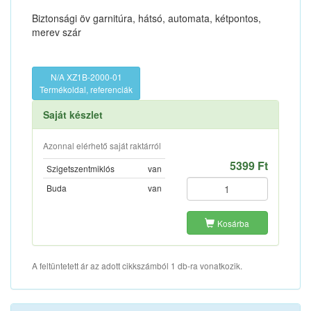
Biztonsági öv garnitúra, hátsó, automata, kétpontos,
merev szár
N/A XZ1B-2000-01
Termékoldal, referenciák
Saját készlet
Azonnal elérhető saját raktárról
5399 Ft
Szigetszentmiklós
van
Buda
van
Kosárba
A feltüntetett ár az adott cikkszámból 1 db-ra vonatkozik.