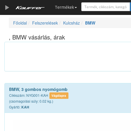
Termékek
Főoldal
Felszerelések
Kulcsház
BMW
Szerszámkatalógus
Kosár
, BMW vásárlás, árak
Alkatrészek
BMW, 3 gombos nyomógomb
Cikkszám: NYG001-KAH
Vágólapra
(csomagolási súly: 0.02 kg.)
Gyártó:
KAH