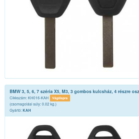
BMW 3, 5, 6, 7 széria X5, M3, 3 gombos kulcsház, 4 részre osz
Cikkszám: KH016-KAH
Vágólapra
(csomagolási súly: 0.02 kg.)
Gyártó:
KAH