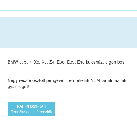
BMW 3, 5, 7, X5, X3, Z4, E38, E39, E46 kulcsház, 3 gombos
Négy részre osztott pengével! Termékeink NEM tartalmaznak
gyári logót!
KAH KH029-KAH
Termékoldal, referenciák