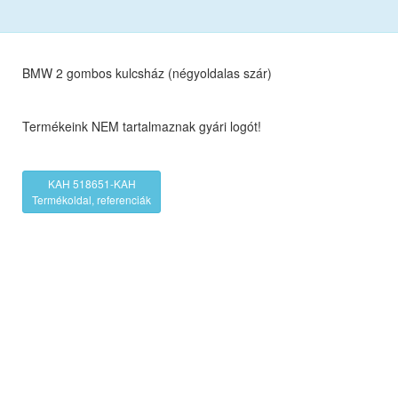
BMW 2 gombos kulcsház (négyoldalas szár)
Termékeink NEM tartalmaznak gyári logót!
KAH 518651-KAH
Termékoldal, referenciák