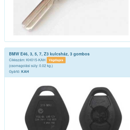
BMW E46, 3, 5, 7, Z3 kulcsház, 3 gombos
Cikkszám: KH015-KAH
Vágólapra
(csomagolási súly: 0.02 kg.)
Gyártó:
KAH