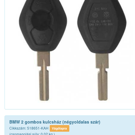
BMW 2 gombos kulcsház (négyoldalas szár)
Cikkszám: 518651-KAH
Vágólapra
(csomagolási súly: 0.02 kg.)