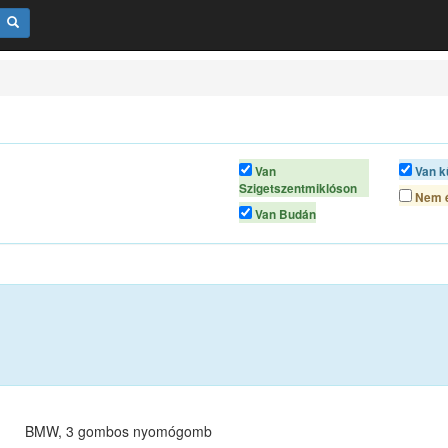
Van
Van k
Szigetszentmiklóson
Nem é
Van Budán
BMW, 3 gombos nyomógomb