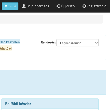
Bejelentkezés
Új jelszó
Regisztráció
(üres)
ülső készleten
Rendezés:
rhető el
Belföldi készlet