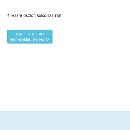
4 részre osztott kulcs szárral!
KAH KH016-KAH
Termékoldal, referenciák