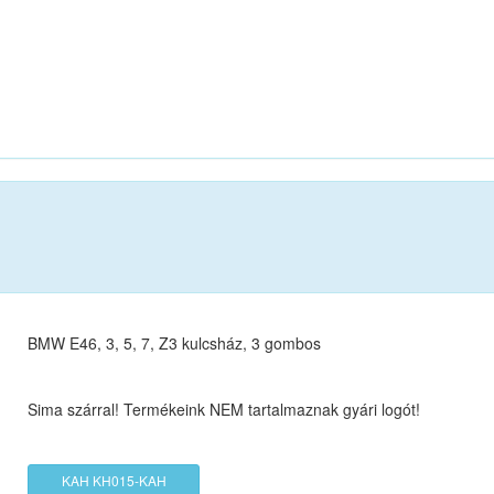
BMW E46, 3, 5, 7, Z3 kulcsház, 3 gombos
Sima szárral! Termékeink NEM tartalmaznak gyári logót!
KAH KH015-KAH