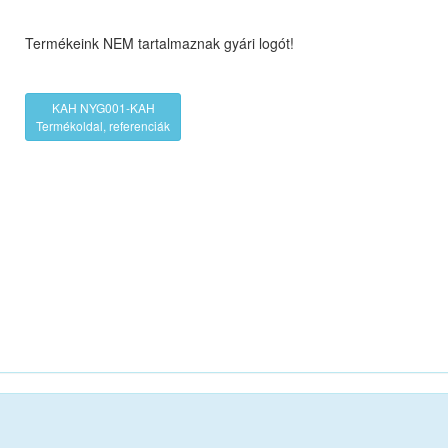
Termékeink NEM tartalmaznak gyári logót!
KAH NYG001-KAH
Termékoldal, referenciák