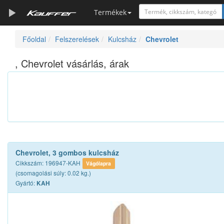
Termékek
Főoldal
Felszerelések
Kulcsház
Chevrolet
Szerszámkatalógus
Kosár
, Chevrolet vásárlás, árak
Alkatrészek
Chevrolet, 3 gombos kulcsház
Cikkszám: 196947-KAH
Vágólapra
(csomagolási súly: 0.02 kg.)
Gyártó:
KAH