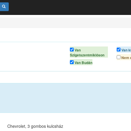
Van
Van k
Szigetszentmiklóson
Nem é
Van Budán
Chevrolet, 3 gombos kulcsház