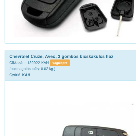
Chevrolet Cruze, Aveo, 3 gombos bicskakulcs ház
Cikkszám: 139922-KAH
Vágólapra
(csomagolási súly: 0.02 kg.)
Gyártó:
KAH