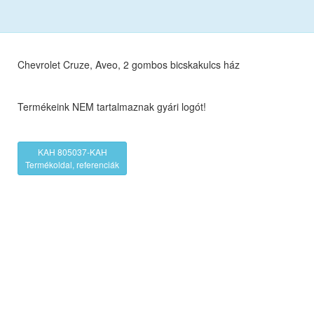
Chevrolet Cruze, Aveo, 2 gombos bicskakulcs ház
Termékeink NEM tartalmaznak gyári logót!
KAH 805037-KAH
Termékoldal, referenciák