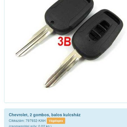
Chevrolet, 2 gombos, balos kulcsház
Cikkszám: 797932-KAH
Vágólapra
(csomagolási súly: 0.02 kg.)