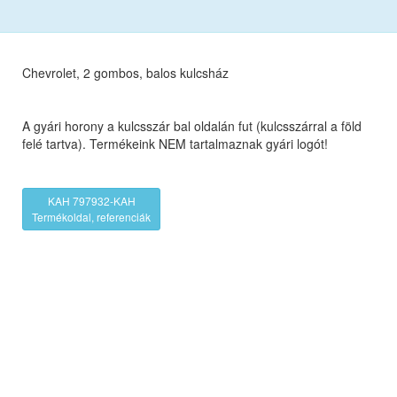
Chevrolet, 2 gombos, balos kulcsház
A gyári horony a kulcsszár bal oldalán fut (kulcsszárral a föld
felé tartva). Termékeink NEM tartalmaznak gyári logót!
KAH 797932-KAH
Termékoldal, referenciák