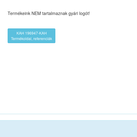
Termékeink NEM tartalmaznak gyári logót!
KAH 196947-KAH
Termékoldal, referenciák