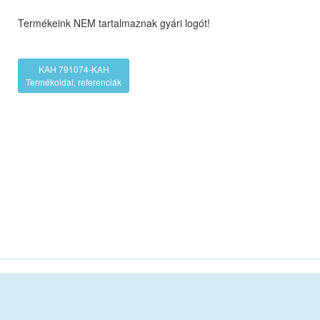
Termékeink NEM tartalmaznak gyári logót!
KAH 791074-KAH
Termékoldal, referenciák