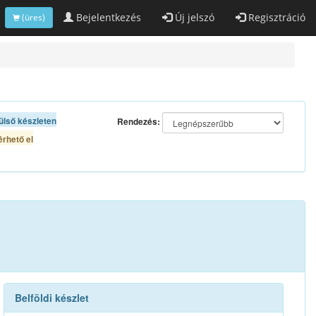
Bejelentkezés
Új jelszó
Regisztráció
(üres)
ülső készleten
Rendezés:
rhető el
Belföldi készlet