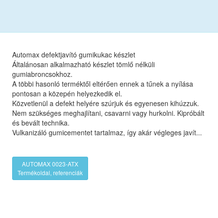
Automax defektjavító gumikukac készlet
Általánosan alkalmazható készlet tömlő nélküli
gumiabroncsokhoz.
A többi hasonló terméktől eltérően ennek a tűnek a nyílása
pontosan a közepén helyezkedik el.
Közvetlenül a defekt helyére szúrjuk és egyenesen kihúzzuk.
Nem szükséges meghajlítani, csavarni vagy hurkolni. Kipróbált
és bevált technika.
Vulkanizáló gumicementet tartalmaz, így akár végleges javít...
AUTOMAX 0023-ATX
Termékoldal, referenciák