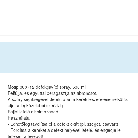
Motip 000712 defektjavító spray, 500 ml
Felfújja, és egyúttal beragasztja az abroncsot.
A spray segítségével defekt után a kerék leszerelése nélkül is
eljut a legközelebbi szervizig.
Fejjel lefelé alkalmazandó!
Használata:
- Lehetőleg távolítsa el a defekt okát (pl. szeget, csavart)!
- Fordítsa a kereket a defekt helyével lefelé, és engedje le
teljesen a levegőt!