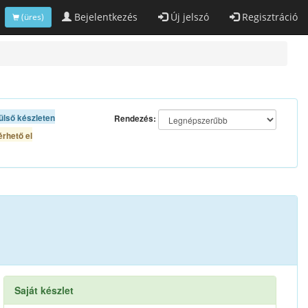
Bejelentkezés
Új jelszó
Regisztráció
(üres)
ülső készleten
Rendezés:
rhető el
Saját készlet