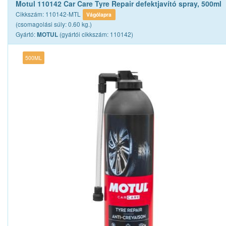
Motul 110142 Car Care Tyre Repair defektjavító spray, 500ml
Cikkszám: 110142-MTL
Vágólapra
(csomagolási súly: 0.60 kg.)
Gyártó:
(gyártói cikkszám: 110142)
MOTUL
500ML