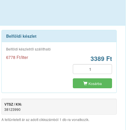
Belföldi készlet
Belföldi készletről szállítható
3389 Ft
6778 Ft/liter
Kosárba
VTSZ / KN:
38123990
A feltüntetett ár az adott cikkszámból 1 db-ra vonatkozik.