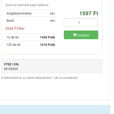
Azonnal elérhető saját raktárról
1597 Ft
Szigetszentmiklós
van
Buda
van
3549 Ft/liter
Kosárba
12 db-tól
1558 Ft/db
120 db-tól
1518 Ft/db
VTSZ / KN:
39100000
A feltüntetett ár az adott cikkszámból 1 db-ra vonatkozik.