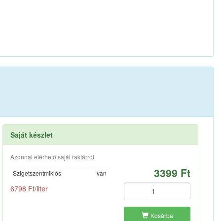
Saját készlet
Azonnal elérhető saját raktárról
3399 Ft
Szigetszentmiklós
van
6798 Ft/liter
Kosárba