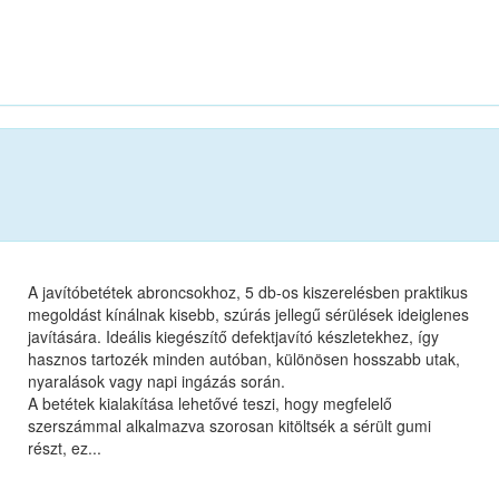
A javítóbetétek abroncsokhoz, 5 db-os kiszerelésben praktikus
megoldást kínálnak kisebb, szúrás jellegű sérülések ideiglenes
javítására. Ideális kiegészítő defektjavító készletekhez, így
hasznos tartozék minden autóban, különösen hosszabb utak,
nyaralások vagy napi ingázás során.
A betétek kialakítása lehetővé teszi, hogy megfelelő
szerszámmal alkalmazva szorosan kitöltsék a sérült gumi
részt, ez...