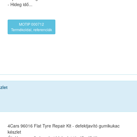
- Hideg idő...
MOTIP 000712
Termékoldal, referenciák
zlet
4Cars 96016 Flat Tyre Repair Kit - defektjavító gumikukac
készlet