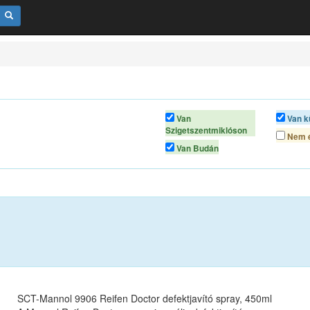
Van
Van k
Szigetszentmiklóson
Nem é
Van Budán
SCT-Mannol 9906 Reifen Doctor defektjavító spray, 450ml