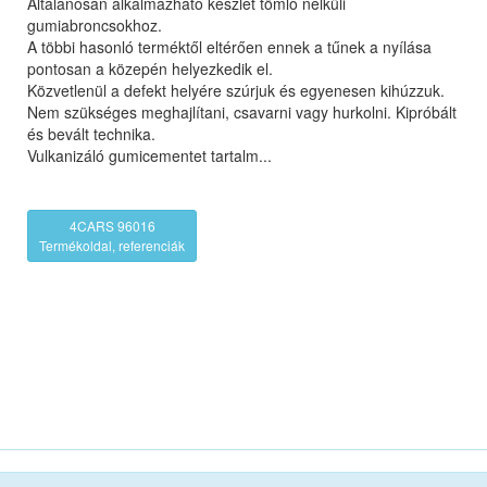
Általánosan alkalmazható készlet tömlő nélküli
gumiabroncsokhoz.
A többi hasonló terméktől eltérően ennek a tűnek a nyílása
pontosan a közepén helyezkedik el.
Közvetlenül a defekt helyére szúrjuk és egyenesen kihúzzuk.
Nem szükséges meghajlítani, csavarni vagy hurkolni. Kipróbált
és bevált technika.
Vulkanizáló gumicementet tartalm...
4CARS 96016
Termékoldal, referenciák