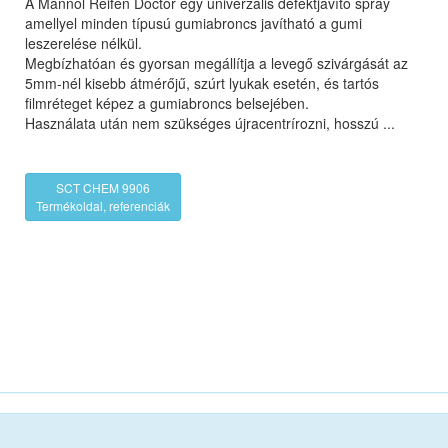
A Mannol Reifen Doctor egy univerzális defektjavító spray
amellyel minden típusú gumiabroncs javítható a gumi
leszerelése nélkül.
Megbízhatóan és gyorsan megállítja a levegő szivárgását az
5mm-nél kisebb átmérőjű, szúrt lyukak esetén, és tartós
filmréteget képez a gumiabroncs belsejében.
Használata után nem szükséges újracentrírozni, hosszú ...
SCT CHEM 9906
Termékoldal, referenciák