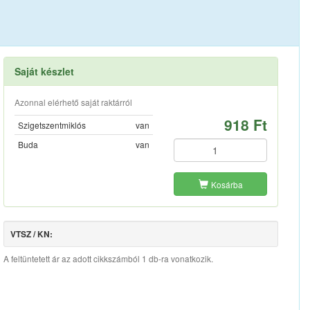
Saját készlet
Azonnal elérhető saját raktárról
918 Ft
Szigetszentmiklós
van
Buda
van
Kosárba
VTSZ / KN:
A feltüntetett ár az adott cikkszámból 1 db-ra vonatkozik.