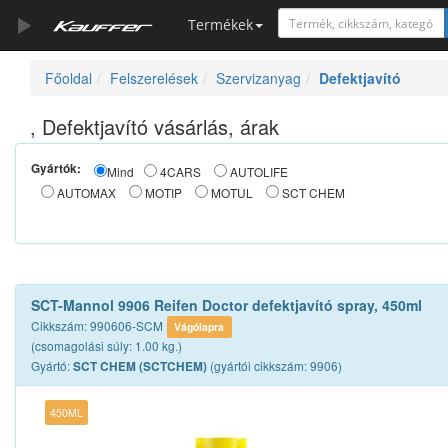
Termékek
Főoldal
Felszerelések
Szervizanyag
Defektjavító
Szerszámkatalógus
Kosár
, Defektjavító vásárlás, árak
Alkatrészek
Gyártók:
Mind
4CARS
AUTOLIFE
AUTOMAX
MOTIP
MOTUL
SCT CHEM
SCT-Mannol 9906 Reifen Doctor defektjavító spray, 450ml
Cikkszám: 990606-SCM
Vágólapra
(csomagolási súly: 1.00 kg.)
Gyártó:
(gyártói cikkszám: 9906)
SCT CHEM (SCTCHEM)
450ML