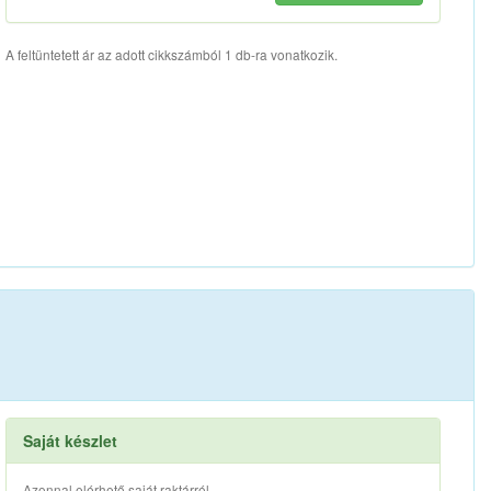
A feltüntetett ár az adott cikkszámból 1 db-ra vonatkozik.
Saját készlet
Azonnal elérhető saját raktárról