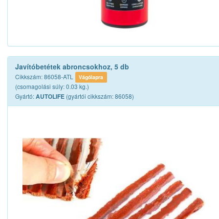
Javítóbetétek abroncsokhoz, 5 db
Cikkszám: 86058-ATL
Vágólapra
(csomagolási súly: 0.03 kg.)
Gyártó:
(gyártói cikkszám: 86058)
AUTOLIFE