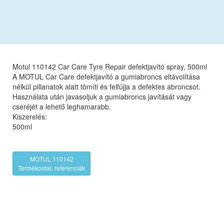
Motul 110142 Car Care Tyre Repair defektjavító spray, 500ml
A MOTUL Car Care defektjavító a gumiabroncs eltávolítása
nélkül pillanatok alatt tömíti és felfújja a defektes abroncsot.
Használata után javasoljuk a gumiabroncs javítását vagy
cseréjét a lehető leghamarabb.
Kiszerelés:
500ml
MOTUL 110142
Termékoldal, referenciák