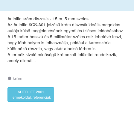
Autolife króm díszcsík - 15 m, 5 mm széles
Az Autolife KCS-A01 jelzésű króm díszcsík ideális megoldás
autója külső megjelenésének egyedi és ízléses feldobásához.
A 15 méter hosszú és 5 milliméter széles csík lehetővé teszi,
hogy több helyen is felhasználja, például a karosszéria
különböző részein, vagy akár a belső térben is.
A termék kiváló minőségű krómozott felülettel rendelkezik,
amely ellenál...
króm
AUTOLIFE 2801
Termékoldal, referenciák