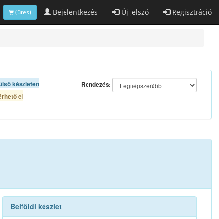
Bejelentkezés
Új jelszó
Regisztráció
(üres)
ülső készleten
Rendezés:
rhető el
Belföldi készlet