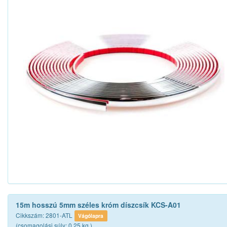
15m hosszú 5mm széles króm díszcsík KCS-A01
Cikkszám: 2801-ATL
Vágólapra
(csomagolási súly: 0.25 kg.)