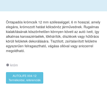
Öntapadós krómcsík 12 mm szélességgel, 6 m hosszal, amely
elegáns, krómozott hatást kölcsönöz járművednek. Rugalmas
kialakításának köszönhetően könnyen követi az autó íveit, így
alkalmas karosszériaélek, lökhárítók, díszlécek vagy hűtőrács
körüli felületek dekorálására. Tisztított, zsírtalanított felületre
egyszerűen felragasztható, vágása ollóval vagy sniccerrel
megoldható.
króm
AUTOLIFE 004-12
Termékoldal, referenciák