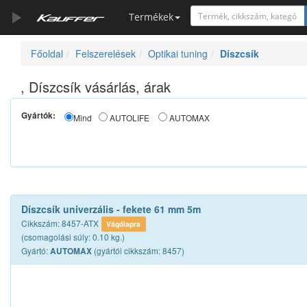
Termékek
Főoldal
Felszerelések
Optikai tuning
Díszcsík
Szerszámkatalógus
Kosár
, Díszcsík vásárlás, árak
Alkatrészek
Gyártók:
Mind
AUTOLIFE
AUTOMAX
Díszcsík univerzális - fekete 61 mm 5m
Cikkszám: 8457-ATX
Vágólapra
(csomagolási súly: 0.10 kg.)
Gyártó:
(gyártói cikkszám: 8457)
AUTOMAX