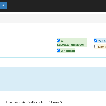
Van
Van k
Szigetszentmiklóson
Nem é
Van Budán
Díszcsík univerzális - fekete 61 mm 5m