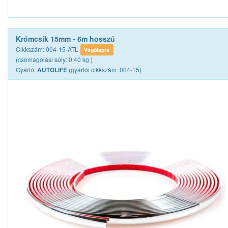
Krómcsík 15mm - 6m hosszú
Cikkszám: 004-15-ATL
Vágólapra
(csomagolási súly: 0.40 kg.)
Gyártó:
(gyártói cikkszám: 004-15)
AUTOLIFE