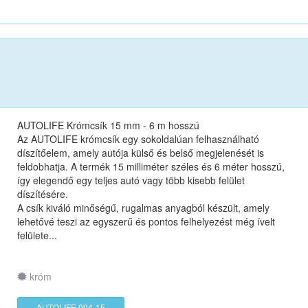
AUTOLIFE Krómcsík 15 mm - 6 m hosszú
Az AUTOLIFE krómcsík egy sokoldalúan felhasználható
díszítőelem, amely autója külső és belső megjelenését is
feldobhatja. A termék 15 milliméter széles és 6 méter hosszú,
így elegendő egy teljes autó vagy több kisebb felület
díszítésére.
A csík kiváló minőségű, rugalmas anyagból készült, amely
lehetővé teszi az egyszerű és pontos felhelyezést még ívelt
felülete...
króm
AUTOLIFE 004-15