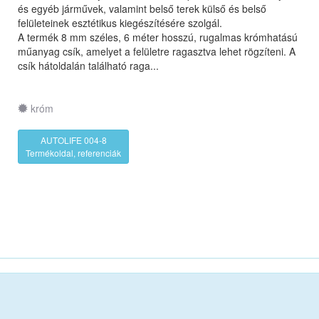
és egyéb járművek, valamint belső terek külső és belső
felületeinek esztétikus kiegészítésére szolgál.
A termék 8 mm széles, 6 méter hosszú, rugalmas krómhatású
műanyag csík, amelyet a felületre ragasztva lehet rögzíteni. A
csík hátoldalán található raga...
króm
AUTOLIFE 004-8
Termékoldal, referenciák