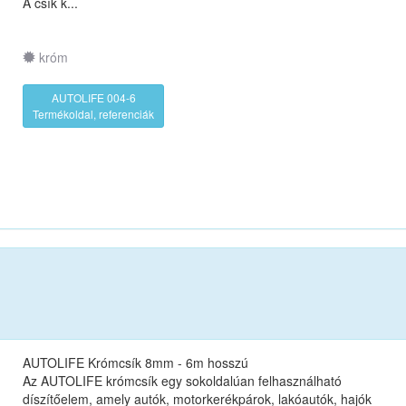
A csík k...
króm
AUTOLIFE 004-6
Termékoldal, referenciák
AUTOLIFE Krómcsík 8mm - 6m hosszú
Az AUTOLIFE krómcsík egy sokoldalúan felhasználható
díszítőelem, amely autók, motorkerékpárok, lakóautók, hajók