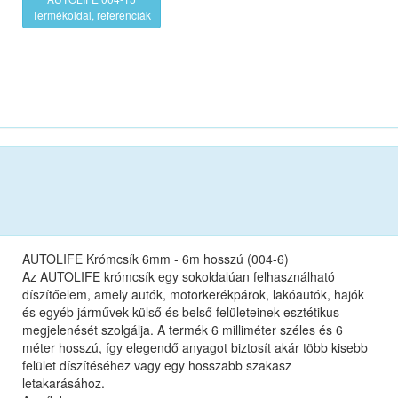
Termékoldal, referenciák
AUTOLIFE Krómcsík 6mm - 6m hosszú (004-6)
Az AUTOLIFE krómcsík egy sokoldalúan felhasználható
díszítőelem, amely autók, motorkerékpárok, lakóautók, hajók
és egyéb járművek külső és belső felületeinek esztétikus
megjelenését szolgálja. A termék 6 milliméter széles és 6
méter hosszú, így elegendő anyagot biztosít akár több kisebb
felület díszítéséhez vagy egy hosszabb szakasz
letakarásához.