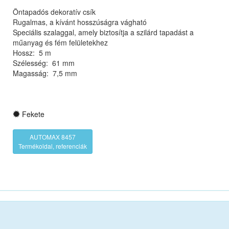
Öntapadós dekoratív csík
Rugalmas, a kívánt hosszúságra vágható
Speciális szalaggal, amely biztosítja a szilárd tapadást a
műanyag és fém felületekhez
Hossz: 5 m
Szélesség: 61 mm
Magasság: 7,5 mm
Fekete
AUTOMAX 8457
Termékoldal, referenciák