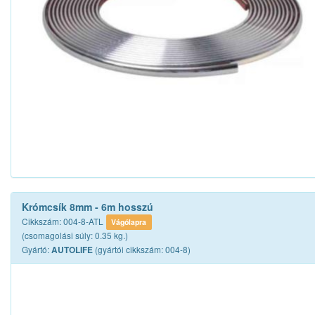
Krómcsík 8mm - 6m hosszú
Cikkszám: 004-8-ATL
Vágólapra
(csomagolási súly: 0.35 kg.)
Gyártó:
(gyártói cikkszám: 004-8)
AUTOLIFE