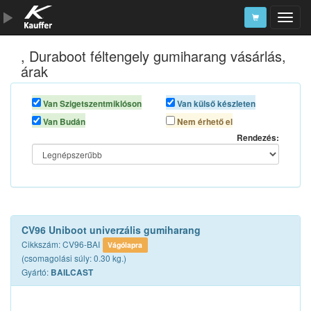
, Duraboot féltengely gumiharang vásárlás,
Szerszámkatalógus
árak
Kosár
Van Szigetszentmiklóson
Van külső készleten
Alkatrészek
Van Budán
Nem érhető el
Rendezés:
CV96 Uniboot univerzális gumiharang
Cikkszám: CV96-BAI
Vágólapra
(csomagolási súly: 0.30 kg.)
Gyártó:
BAILCAST