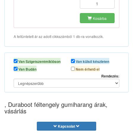
Kosárba
A feltüntetett ár az adott cikkszámból 1 db-ra vonatkozik.
Van Szigetszentmiklóson
Van külső készleten
Van Budán
Nem érhető el
Rendezés:
, Duraboot féltengely gumiharang árak,
vásárlás
Kapcsolat