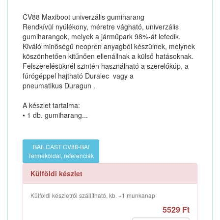
CV88 Maxiboot univerzális gumiharang
Rendkívül nyúlékony, méretre vágható, univerzális
gumiharangok, melyek a járműpark 98%-át lefedik.
Kiváló minőségű neoprén anyagból készülnek, melynek
köszönhetően kitűnően ellenállnak a külső hatásoknak.
Felszerelésüknél szintén használható a szerelőkúp, a
fúrógéppel hajtható Duralec vagy a
pneumatikus Duragun .
A készlet tartalma:
• 1 db. gumiharang...
BAILCAST CV88-BAI
Termékoldal, referenciák
Külföldi készlet
Külföldi készletről szállítható, kb. +1 munkanap
5529 Ft