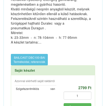
megjelenésében a gyárihoz hasonló.
Kiváló minőségű neoprén anyagból készült, melynek
köszönhetően kitűnően ellenáll a külső hatásoknak.
Felszerelésüknél szintén használható a szerelőkúp, a
fúrógéppel hajtható Duralec vagy a
pneumatikus Duragun .
Méretei:
k: 23-33mm - n: 78-104mm - h: 77-95mm
A készlet tartalma:...
BAILCAST DBC100-BAI
Termékoldal, referenciák
Saját készlet
Azonnal elérhető saját raktárról
2799 Ft
Szigetszentmiklós
van