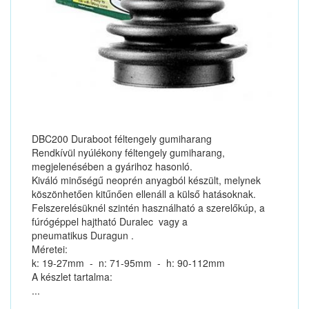
DBC200 Duraboot féltengely gumiharang
Rendkívül nyúlékony féltengely gumiharang,
megjelenésében a gyárihoz hasonló.
Kiváló minőségű neoprén anyagból készült, melynek
köszönhetően kitűnően ellenáll a külső hatásoknak.
Felszerelésüknél szintén használható a szerelőkúp, a
fúrógéppel hajtható Duralec vagy a
pneumatikus Duragun .
Méretei:
k: 19-27mm - n: 71-95mm - h: 90-112mm
A készlet tartalma:
...