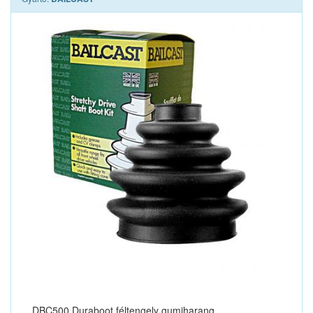
DBC500 Duraboot féltengely gumiharang