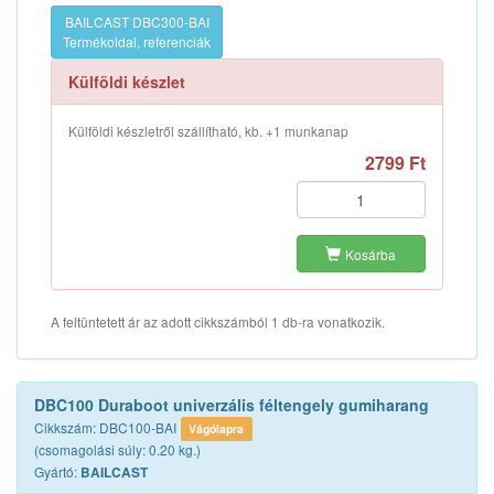
BAILCAST DBC300-BAI
Termékoldal, referenciák
Külföldi készlet
Külföldi készletről szállítható, kb. +1 munkanap
2799 Ft
Kosárba
A feltüntetett ár az adott cikkszámból 1 db-ra vonatkozik.
DBC100 Duraboot univerzális féltengely gumiharang
Cikkszám: DBC100-BAI
Vágólapra
(csomagolási súly: 0.20 kg.)
Gyártó:
BAILCAST