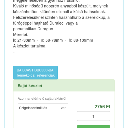
megjelenésében a gyárihoz hasonló.
Kiváló minőségű neoprén anyagból készült, melynek
köszönhetően kitűnően ellenáll a külső hatásoknak.
Felszerelésüknél szintén használható a szerelőkúp, a
fúrógéppel hajtható Duralec vagy a
pneumatikus Duragun .
Méretei:
k: 21-30mm - n: 58-78mm - h: 88-109mm
A készlet tartalma:
...
BAILCAST DBC800-BAI
Termékoldal, referenciák
Saját készlet
Azonnal elérhető saját raktárról
2756 Ft
Szigetszentmiklós
van