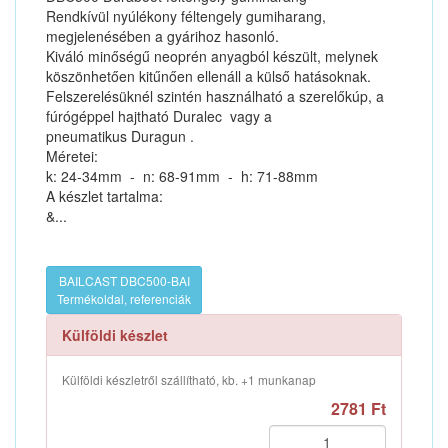
Rendkívül nyúlékony féltengely gumiharang,
megjelenésében a gyárihoz hasonló.
Kiváló minőségű neoprén anyagból készült, melynek
köszönhetően kitűnően ellenáll a külső hatásoknak.
Felszerelésüknél szintén használható a szerelőkúp, a
fúrógéppel hajtható Duralec vagy a
pneumatikus Duragun .
Méretei:
k: 24-34mm - n: 68-91mm - h: 71-88mm
A készlet tartalma:
&...
BAILCAST DBC500-BAI
Termékoldal, referenciák
Külföldi készlet
Külföldi készletről szállítható, kb. +1 munkanap
2781 Ft