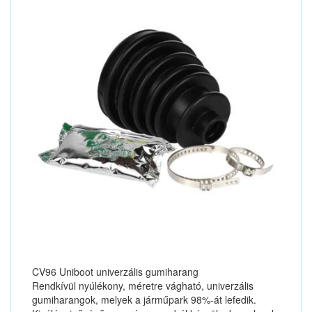
CV96 Uniboot univerzális gumiharang
Rendkívül nyúlékony, méretre vágható, univerzális
gumiharangok, melyek a járműpark 98%-át lefedik.