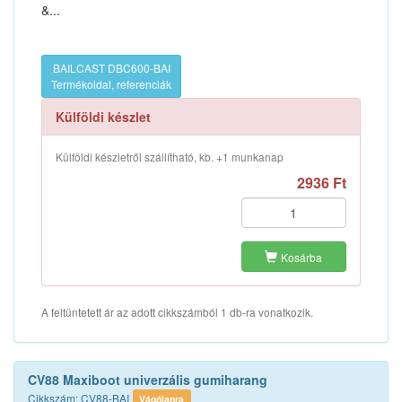
&...
BAILCAST DBC600-BAI
Termékoldal, referenciák
Külföldi készlet
Külföldi készletről szállítható, kb. +1 munkanap
2936 Ft
Kosárba
A feltüntetett ár az adott cikkszámból 1 db-ra vonatkozik.
CV88 Maxiboot univerzális gumiharang
Cikkszám: CV88-BAI
Vágólapra