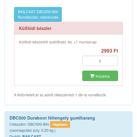
BAILCAST DBC200-BAI
Termékoldal, referenciák
Külföldi készlet
Külföldi készletről szállítható, kb. +1 munkanap
2993 Ft
Kosárba
A feltüntetett ár az adott cikkszámból 1 db-ra vonatkozik.
DBC500 Duraboot féltengely gumiharang
Cikkszám: DBC500-BAI
Vágólapra
(csomagolási súly: 0.20 kg.)
Gyártó:
BAILCAST