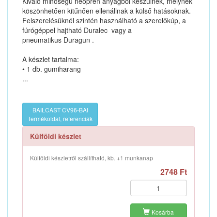
Kiváló minőségű neoprén anyagból készülnek, melynek
köszönhetően kitűnően ellenállnak a külső hatásoknak.
Felszerelésüknél szintén használható a szerelőkúp, a
fúrógéppel hajtható Duralec vagy a
pneumatikus Duragun .
A készlet tartalma:
• 1 db. gumiharang
...
BAILCAST CV96-BAI
Termékoldal, referenciák
Külföldi készlet
Külföldi készletről szállítható, kb. +1 munkanap
2748 Ft
Kosárba