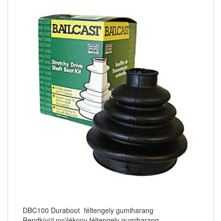
DBC100 Duraboot féltengely gumiharang
Rendkívül nyúlékony féltengely gumiharang,