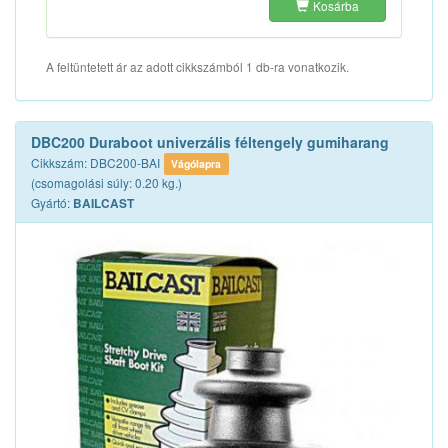
Kosárba
A feltüntetett ár az adott cikkszámból 1 db-ra vonatkozik.
DBC200 Duraboot univerzális féltengely gumiharang
Cikkszám: DBC200-BAI
Vágólapra
(csomagolási súly: 0.20 kg.)
Gyártó:
BAILCAST