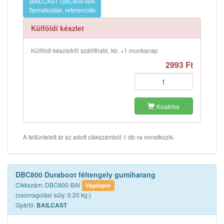
BAILCAST DBC400-BAI
Termékoldal, referenciák
Külföldi készlet
Külföldi készletről szállítható, kb. +1 munkanap
2993 Ft
Kosárba
A feltüntetett ár az adott cikkszámból 1 db-ra vonatkozik.
DBC800 Duraboot féltengely gumiharang
Cikkszám: DBC800-BAI
Vágólapra
(csomagolási súly: 0.20 kg.)
Gyártó:
BAILCAST