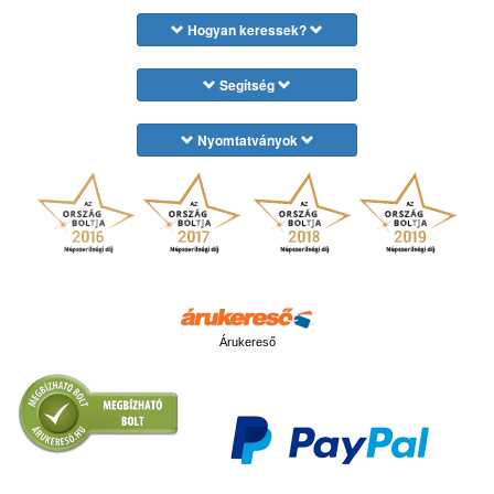
Hogyan keressek?
Segítség
Nyomtatványok
Árukereső