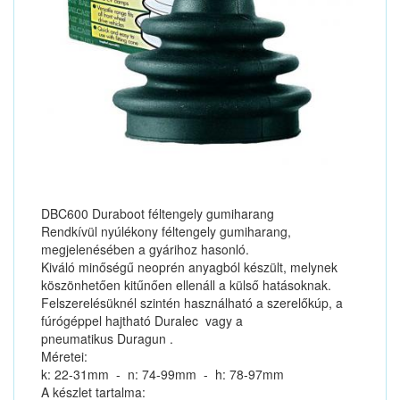
DBC600 Duraboot féltengely gumiharang
Rendkívül nyúlékony féltengely gumiharang,
megjelenésében a gyárihoz hasonló.
Kiváló minőségű neoprén anyagból készült, melynek
köszönhetően kitűnően ellenáll a külső hatásoknak.
Felszerelésüknél szintén használható a szerelőkúp, a
fúrógéppel hajtható Duralec vagy a
pneumatikus Duragun .
Méretei:
k: 22-31mm - n: 74-99mm - h: 78-97mm
A készlet tartalma: