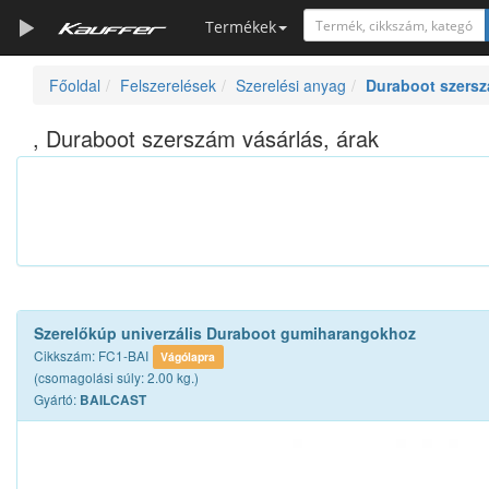
Termékek
Főoldal
Felszerelések
Szerelési anyag
Duraboot szers
Szerszámkatalógus
Kosár
, Duraboot szerszám vásárlás, árak
Alkatrészek
Szerelőkúp univerzális Duraboot gumiharangokhoz
Cikkszám: FC1-BAI
Vágólapra
(csomagolási súly: 2.00 kg.)
Gyártó:
BAILCAST