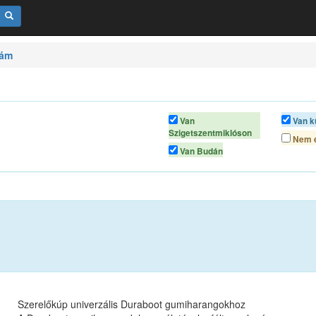
zám
Van
Van k
Szigetszentmiklóson
Nem é
Van Budán
Szerelőkúp univerzális Duraboot gumiharangokhoz