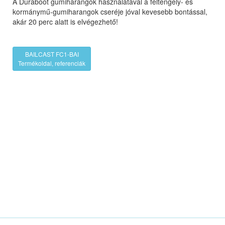
A Duraboot gumiharangok használatával a féltengely- és
kormánymű-gumiharangok cseréje jóval kevesebb bontással,
akár 20 perc alatt is elvégezhető!
BAILCAST FC1-BAI
Termékoldal, referenciák