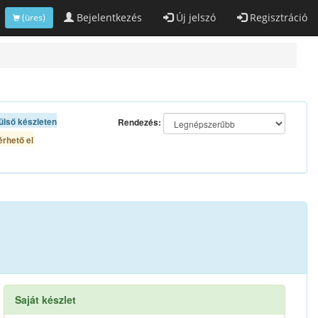
Bejelentkezés
Új jelszó
Regisztráció
(üres)
ülső készleten
Rendezés:
rhető el
Saját készlet