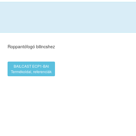
Roppantófogó bilincshez
BAILCAST ECP1-BAI
Termékoldal, referenciák