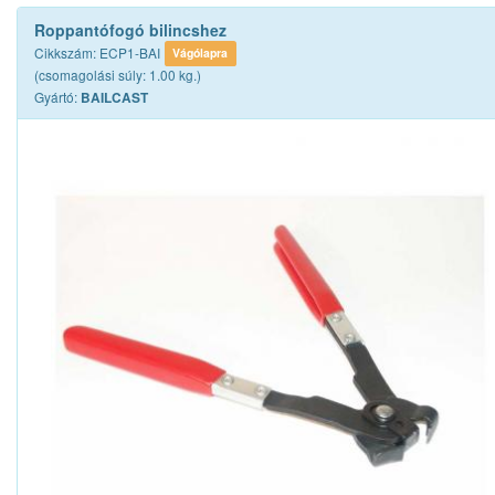
Roppantófogó bilincshez
Cikkszám: ECP1-BAI
Vágólapra
(csomagolási súly: 1.00 kg.)
Gyártó:
BAILCAST