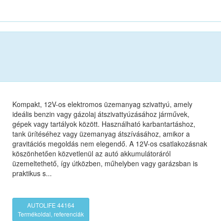
Kompakt, 12V-os elektromos üzemanyag szivattyú, amely
ideális benzin vagy gázolaj átszivattyúzásához járművek,
gépek vagy tartályok között. Használható karbantartáshoz,
tank ürítéséhez vagy üzemanyag átszívásához, amikor a
gravitációs megoldás nem elegendő. A 12V-os csatlakozásnak
köszönhetően közvetlenül az autó akkumulátoráról
üzemeltethető, így útközben, műhelyben vagy garázsban is
praktikus s...
AUTOLIFE 44164
Termékoldal, referenciák