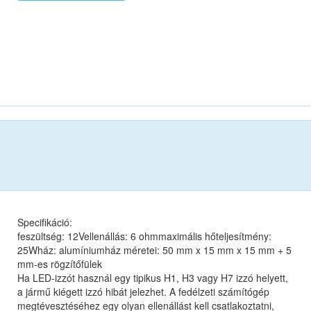
Specifikáció:
feszültség: 12Vellenállás: 6 ohmmaximális hőteljesítmény:
25Wház: alumíniumház méretei: 50 mm x 15 mm x 15 mm + 5
mm-es rögzítőfülek
Ha LED-izzót használ egy tipikus H1, H3 vagy H7 izzó helyett,
a jármű kiégett izzó hibát jelezhet. A fedélzeti számítógép
megtévesztéséhez egy olyan ellenállást kell csatlakoztatni,