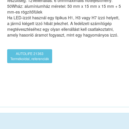
feszültség: 12Vellenállás: 6 ohmmaximális hőteljesítmény:
50Wház: alumíniumház méretei: 50 mm x 15 mm x 15 mm + 5
mm-es rögzítőfülek
Ha LED-izzót használ egy tipikus H1, H3 vagy H7 izzó helyett,
a jármű kiégett izzó hibát jelezhet. A fedélzeti számítógép
megtévesztéséhez egy olyan ellenállást kell csatlakoztatni,
amely hasonló áramot fogyaszt, mint egy hagyományos izzó.
AUTOLIFE 21363
Termékoldal, referenciák