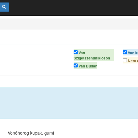
Van
Van k
Szigetszentmiklóson
Nem é
Van Budán
Vonóhorog kupak, gumi