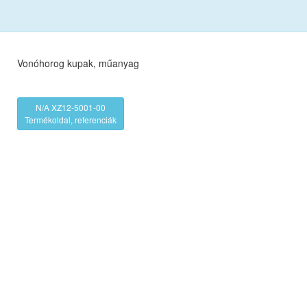
Vonóhorog kupak, műanyag
N/A XZ12-5001-00
Termékoldal, referenciák