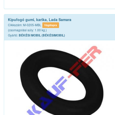
Kipufogó gumi, karika, Lada Samara
Cikkszám: M-0205-MBL
Vágólapra
(csomagolási súly: 1.00 kg.)
Gyártó:
BÉKÉSI MOBIL (BÉKÉSIMOBIL)