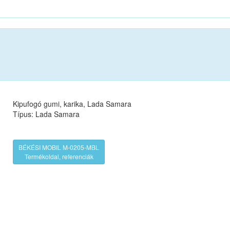
Kipufogó gumi, karika, Lada Samara
Típus: Lada Samara
BÉKÉSI MOBIL M-0205-MBL
Termékoldal, referenciák