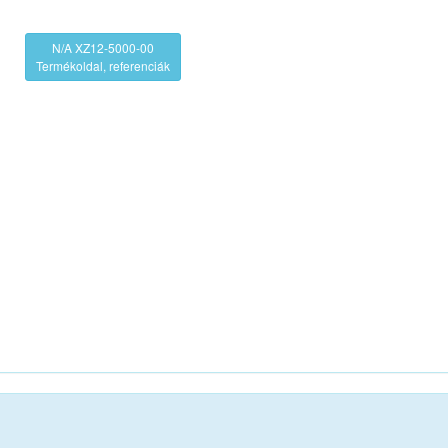
N/A XZ12-5000-00
Termékoldal, referenciák