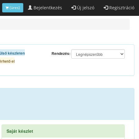
Bejelentkezés
Új jelszó
Regisztráció
(üres)
ülső készleten
Rendezés:
rhető el
Saját készlet