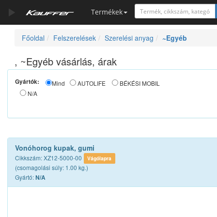
Termékek
Főoldal
Felszerelések
Szerelési anyag
~Egyéb
Szerszámkatalógus
Kosár
, ~Egyéb vásárlás, árak
Alkatrészek
Gyártók:
Mind
AUTOLIFE
BÉKÉSI MOBIL
N/A
Vonóhorog kupak, gumi
Cikkszám: XZ12-5000-00
Vágólapra
(csomagolási súly: 1.00 kg.)
Gyártó:
N/A