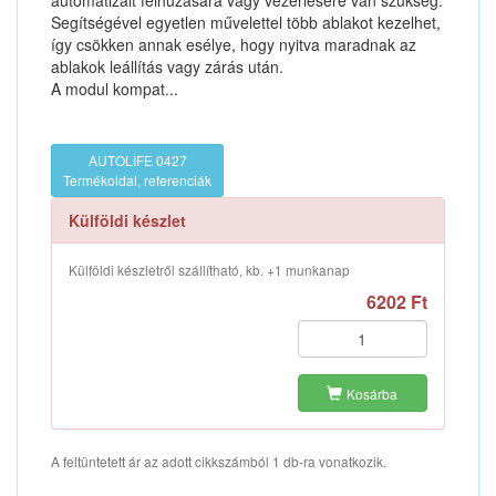
automatizált felhúzására vagy vezérlésére van szükség.
Segítségével egyetlen művelettel több ablakot kezelhet,
így csökken annak esélye, hogy nyitva maradnak az
ablakok leállítás vagy zárás után.
A modul kompat...
AUTOLIFE 0427
Termékoldal, referenciák
Külföldi készlet
Külföldi készletről szállítható, kb. +1 munkanap
6202 Ft
Kosárba
A feltüntetett ár az adott cikkszámból 1 db-ra vonatkozik.