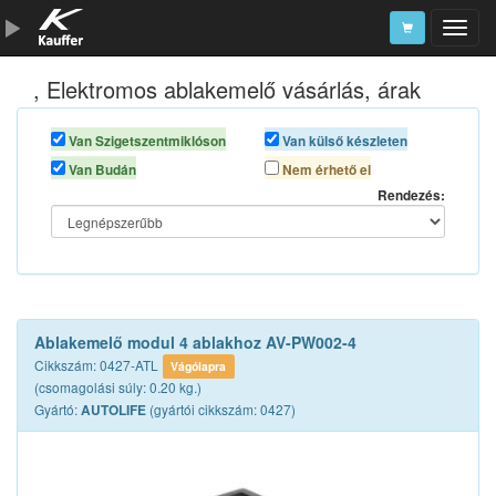
, Elektromos ablakemelő vásárlás, árak
Szerszámkatalógus
Kosár
Van Szigetszentmiklóson
Van külső készleten
Van Budán
Nem érhető el
Alkatrészek
Rendezés:
Ablakemelő modul 4 ablakhoz AV-PW002-4
Cikkszám: 0427-ATL
Vágólapra
(csomagolási súly: 0.20 kg.)
Gyártó:
(gyártói cikkszám: 0427)
AUTOLIFE