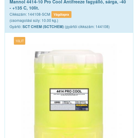
Mannol 4414-10 Pro Cool Antifreeze fagyálló, sárga, -40
- +135 C, 10lit.
Cikkszám: 144108-SCM
Vágólapra
(csomagolási súly: 10.00 kg.)
Gyártó:
(gyártói cikkszám: 144108)
SCT CHEM (SCTCHEM)
10LIT