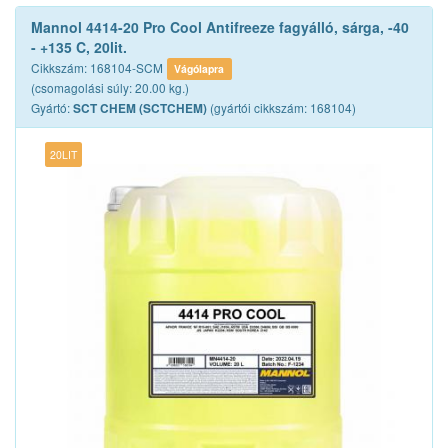
Mannol 4414-20 Pro Cool Antifreeze fagyálló, sárga, -40
- +135 C, 20lit.
Cikkszám: 168104-SCM
Vágólapra
(csomagolási súly: 20.00 kg.)
Gyártó:
(gyártói cikkszám: 168104)
SCT CHEM (SCTCHEM)
20LIT