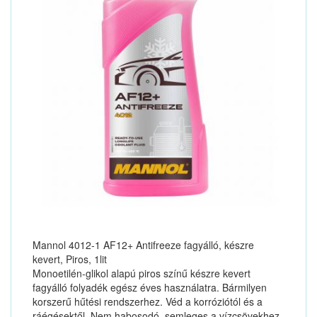
Mannol 4012-1 AF12+ Antifreeze fagyálló, készre
kevert, Piros, 1lit
Monoetilén-glikol alapú piros színű készre kevert
fagyálló folyadék egész éves használatra. Bármilyen
korszerű hűtési rendszerhez. Véd a korróziótól és a
ráégésektől. Nem habosodó, semleges a vízcsövekhez