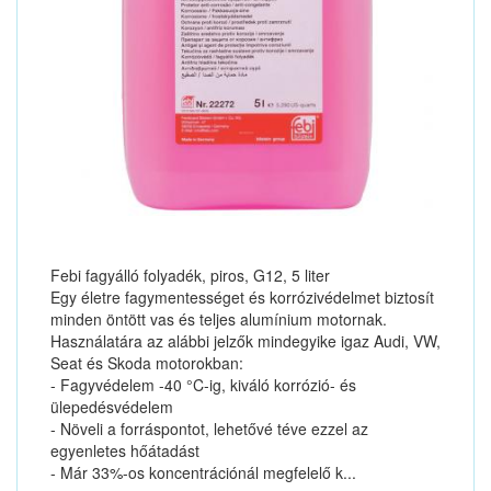
Febi fagyálló folyadék, piros, G12, 5 liter
Egy életre fagymentességet és korrózivédelmet biztosít
minden öntött vas és teljes alumínium motornak.
Használatára az alábbi jelzők mindegyike igaz Audi, VW,
Seat és Skoda motorokban:
- Fagyvédelem -40 °C-ig, kiváló korrózió- és
ülepedésvédelem
- Növeli a forráspontot, lehetővé téve ezzel az
egyenletes hőátadást
- Már 33%-os koncentrációnál megfelelő k...