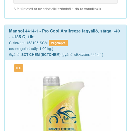
A feltüntetett ár az adott cikkszámból 1 db-ra vonatkozik.
Mannol 4414-1 - Pro Cool Antifreeze fagyálló, sárga, -40
- +135 C, 1lit.
Cikkszám: 158105-SCM
Vágólapra
(csomagolási súly: 1.00 kg.)
Gyártó:
(gyártói cikkszám: 4414-1)
SCT CHEM (SCTCHEM)
1LIT