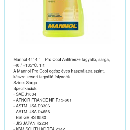
Mannol 4414-1 - Pro Cool Antifreeze fagyálló, sárga,
-40 / +135°C, 1lit.
A Mannol Pro Cool egész éves használatra szánt,
készre kevert fagyálló folyadék.
Színe: Sárga
Specifkációk:
- SAE J1034
- AFNOR FRANCE NF R15-601
- ASTM USA D3306
- ASTM USA D4656
- BSI GB BS 6580
- JIS JAPAN K2234
- KSM SOUTH KOREA 2142