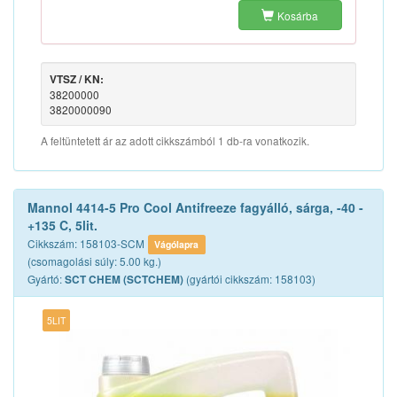
Kosárba
VTSZ / KN:
38200000
3820000090
A feltüntetett ár az adott cikkszámból 1 db-ra vonatkozik.
Mannol 4414-5 Pro Cool Antifreeze fagyálló, sárga, -40 -
+135 C, 5lit.
Cikkszám: 158103-SCM
Vágólapra
(csomagolási súly: 5.00 kg.)
Gyártó:
(gyártói cikkszám: 158103)
SCT CHEM (SCTCHEM)
5LIT