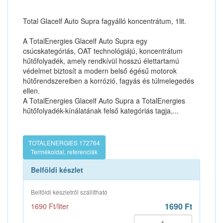
Total Glacelf Auto Supra fagyálló koncentrátum, 1lit.
A TotalEnergies Glacelf Auto Supra egy
csúcskategóriás, OAT technológiájú, koncentrátum
hűtőfolyadék, amely rendkívül hosszú élettartamú
védelmet biztosít a modern belső égésű motorok
hűtőrendszereiben a korrózió, fagyás és túlmelegedés
ellen.
A TotalEnergies Glacelf Auto Supra a TotalEnergies
hűtőfolyadék-kínálatának felső kategóriás tagja,...
TOTALENERGIES 172764
Termékoldal, referenciák
Belföldi készlet
Belföldi készletről szállítható
1690 Ft
1690 Ft/liter