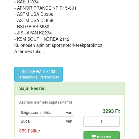
- SAE J1034
- AFNOR FRANCE NF R15-601
- ASTM USA D3306
- ASTM USA D4656
- BSI GB BS 6580
- JIS JAPAN K2234
- KSM SOUTH KOREA 2142
Különösen ajánlott sportmotorkerékpárokhoz!
A termék tulaj...
SCT CHEM 158103
Termékoldal, referenciák
Saját készlet
Azonnal elérhető saját raktárról
3293 Ft
Szigetszentmiklós
van
Buda
van
659 Ft/liter
Kosárba