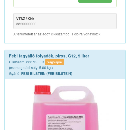
VTSZ / KN:
3820000000
A feltüntetett ár az adott cikkszámból 1 db-ra vonatkozik.
Febi fagyálló folyadék, piros, G12, 5 liter
Cikkszám: 22272-FEB
Vágólapra
(csomagolási súly: 5.00 kg.)
Gyártó:
FEBI BILSTEIN (FEBIBILSTEIN)