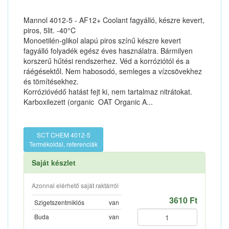
Mannol 4012-5 - AF12+ Coolant fagyálló, készre kevert,
piros, 5lit. -40°C
Monoetilén-glikol alapú piros színű készre kevert
fagyálló folyadék egész éves használatra. Bármilyen
korszerű hűtési rendszerhez. Véd a korróziótól és a
ráégésektől. Nem habosodó, semleges a vízcsövekhez
és tömítésekhez.
Korrózióvédő hatást fejt ki, nem tartalmaz nitrátokat.
Karboxilezett (organic  OAT Organic A...
SCT CHEM 4012-5
Termékoldal, referenciák
Saját készlet
Azonnal elérhető saját raktárról
3610 Ft
Szigetszentmiklós
van
Buda
van