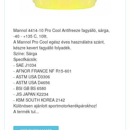
Mannol 4414-10 Pro Cool Antifreeze fagyálló, sárga,
-40 - +135 C, 10lit.
A Mannol Pro Cool egész éves használatra szánt,
készre kevert fagyálló folyadék.
Színe: Sárga
Specifkációk:
- SAE J1034
- AFNOR FRANCE NF R15-601
- ASTM USA D3306
- ASTM USA D4656
- BSI GB BS 6580
- JIS JAPAN K2234
- KSM SOUTH KOREA 2142
Különösen ajánlott sportmotorkerékpárokhoz!
A termék tul...