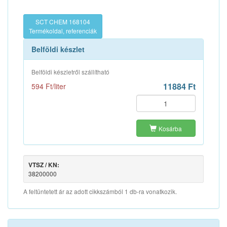
SCT CHEM 168104
Termékoldal, referenciák
Belföldi készlet
Belföldi készletről szállítható
11884 Ft
594 Ft/liter
Kosárba
VTSZ / KN:
38200000
A feltüntetett ár az adott cikkszámból 1 db-ra vonatkozik.