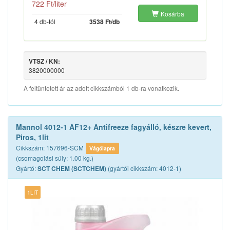
722 Ft/liter
Kosárba
4 db-tól
3538 Ft/db
VTSZ / KN:
3820000000
A feltüntetett ár az adott cikkszámból 1 db-ra vonatkozik.
Mannol 4012-1 AF12+ Antifreeze fagyálló, készre kevert,
Piros, 1lit
Cikkszám: 157696-SCM
Vágólapra
(csomagolási súly: 1.00 kg.)
Gyártó:
(gyártói cikkszám: 4012-1)
SCT CHEM (SCTCHEM)
1LIT