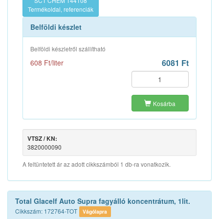
SCT CHEM 144108
Termékoldal, referenciák
Belföldi készlet
Belföldi készletről szállítható
6081 Ft
608 Ft/liter
Kosárba
VTSZ / KN:
3820000090
A feltüntetett ár az adott cikkszámból 1 db-ra vonatkozik.
Total Glacelf Auto Supra fagyálló koncentrátum, 1lit.
Cikkszám: 172764-TOT
Vágólapra