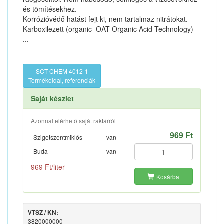
és tömítésekhez.
Korrózióvédő hatást fejt ki, nem tartalmaz nitrátokat.
Karboxilezett (organic  OAT Organic Acid Technology)
...
SCT CHEM 4012-1
Termékoldal, referenciák
Saját készlet
Azonnal elérhető saját raktárról
969 Ft
Szigetszentmiklós
van
Buda
van
969 Ft/liter
Kosárba
VTSZ / KN:
3820000000