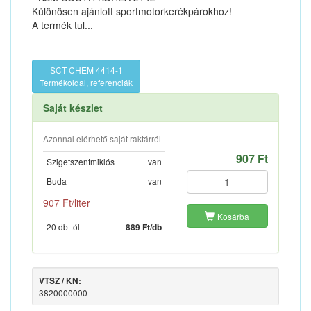
Különösen ajánlott sportmotorkerékpárokhoz!
A termék tul...
SCT CHEM 4414-1
Termékoldal, referenciák
Saját készlet
Azonnal elérhető saját raktárról
907 Ft
Szigetszentmiklós
van
Buda
van
907 Ft/liter
Kosárba
20 db-tól
889 Ft/db
VTSZ / KN:
3820000000