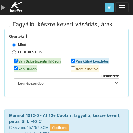
, Fagyálló, készre kevert vásárlás, árak
Szerszámkatalógus
Kosár
Gyártók:
Mind
Alkatrészek
FEBI BILSTEIN
SCT CHEM
Van Szigetszentmiklóson
Van külső készleten
TOTALENERGIES
Van Budán
Nem érhető el
Rendezés:
Mannol 4012-5 - AF12+ Coolant fagyálló, készre kevert,
piros, 5lit. -40°C
Cikkszám: 157757-SCM
Vágólapra