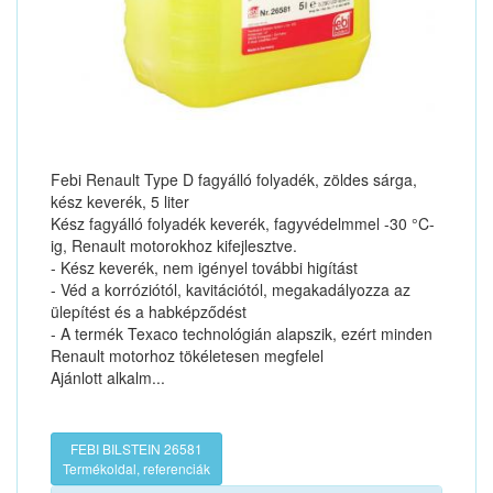
Febi Renault Type D fagyálló folyadék, zöldes sárga,
kész keverék, 5 liter
Kész fagyálló folyadék keverék, fagyvédelmmel -30 °C-
ig, Renault motorokhoz kifejlesztve.
- Kész keverék, nem igényel további higítást
- Véd a korróziótól, kavitációtól, megakadályozza az
ülepítést és a habképződést
- A termék Texaco technológián alapszik, ezért minden
Renault motorhoz tökéletesen megfelel
Ajánlott alkalm...
FEBI BILSTEIN 26581
Termékoldal, referenciák