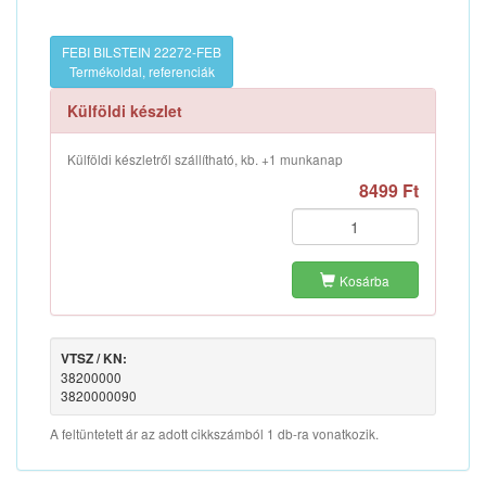
FEBI BILSTEIN 22272-FEB
Termékoldal, referenciák
Külföldi készlet
Külföldi készletről szállítható, kb. +1 munkanap
8499 Ft
Kosárba
VTSZ / KN:
38200000
3820000090
A feltüntetett ár az adott cikkszámból 1 db-ra vonatkozik.