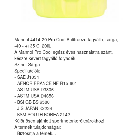
Mannol 4414-20 Pro Cool Antifreeze fagyálló, sárga,
-40 - +135 C, 20lit.
A Mannol Pro Cool egész éves használatra szánt,
készre kevert fagyálló folyadék.
Színe: Sárga
Specifkációk:
- SAE J1034
- AFNOR FRANCE NF R15-601
- ASTM USA D3306
- ASTM USA D4656
- BSI GB BS 6580
- JIS JAPAN K2234
- KSM SOUTH KOREA 2142
Különösen ajánlott sportmotorkerékpárokhoz!
A termék tulajdonságai:
- Biztosítja a fémek...