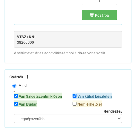
Kosárba
VTSZ / KN:
38200000
A feltüntetett ár az adott cikkszámból 1 db-ra vonatkozik.
Gyártók:
Mind
FEBI BILSTEIN
Van Szigetszentmiklóson
Van külső készleten
SCT CHEM
Van Budán
Nem érhető el
TOTALENERGIES
Rendezés: