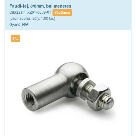
Faudi-fej, 8/8mm, bal menetes
Cikkszám: XZ01-0008-01
Vágólapra
(csomagolási súly: 1.00 kg.)
Gyártó:
N/A
BAL