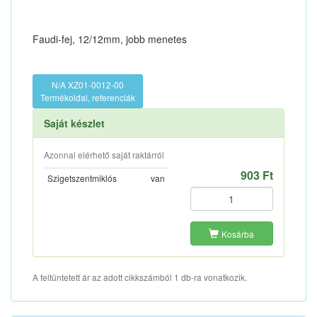
Faudi-fej, 12/12mm, jobb menetes
N/A XZ01-0012-00
Termékoldal, referenciák
Saját készlet
Azonnal elérhető saját raktárról
903 Ft
Szigetszentmiklós
van
Kosárba
A feltüntetett ár az adott cikkszámból 1 db-ra vonatkozik.