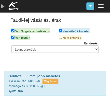
, Faudi-fej vásárlás, árak
Szerszámkatalógus
Kosár
Van Szigetszentmiklóson
Van külső készleten
Van Budán
Nem érhető el
Alkatrészek
Rendezés:
Faudi-fej, 5/5mm, jobb menetes
Cikkszám: XZ01-0005-00
Vágólapra
(csomagolási súly: 0.05 kg.)
Gyártó:
N/A