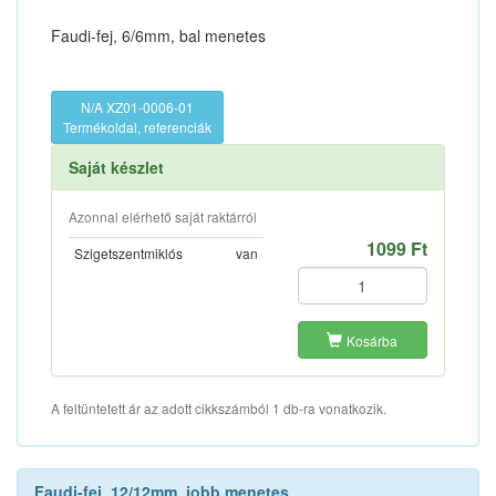
Faudi-fej, 6/6mm, bal menetes
N/A XZ01-0006-01
Termékoldal, referenciák
Saját készlet
Azonnal elérhető saját raktárról
1099 Ft
Szigetszentmiklós
van
Kosárba
A feltüntetett ár az adott cikkszámból 1 db-ra vonatkozik.
Faudi-fej, 12/12mm, jobb menetes