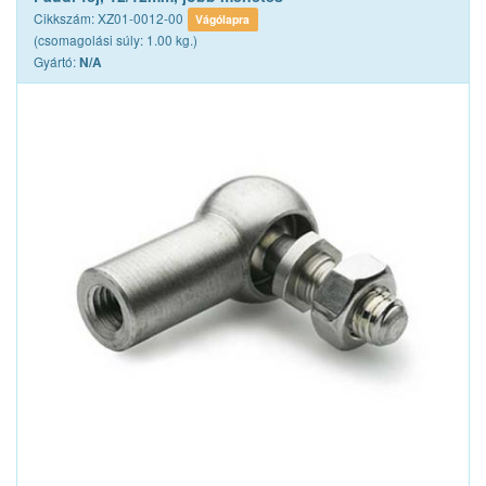
Cikkszám: XZ01-0012-00
Vágólapra
(csomagolási súly: 1.00 kg.)
Gyártó:
N/A