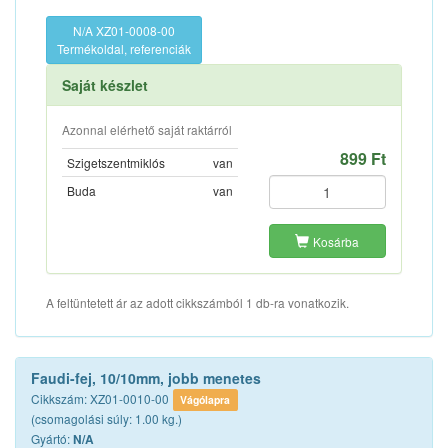
N/A XZ01-0008-00
Termékoldal, referenciák
Saját készlet
Azonnal elérhető saját raktárról
899 Ft
Szigetszentmiklós
van
Buda
van
Kosárba
A feltüntetett ár az adott cikkszámból 1 db-ra vonatkozik.
Faudi-fej, 10/10mm, jobb menetes
Cikkszám: XZ01-0010-00
Vágólapra
(csomagolási súly: 1.00 kg.)
Gyártó:
N/A