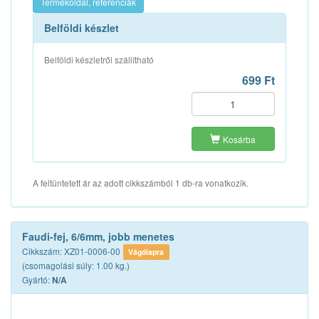
Termékoldal, referenciák
Belföldi készlet
Belföldi készletről szállítható
699 Ft
Kosárba
A feltüntetett ár az adott cikkszámból 1 db-ra vonatkozik.
Faudi-fej, 6/6mm, jobb menetes
Cikkszám: XZ01-0006-00
Vágólapra
(csomagolási súly: 1.00 kg.)
Gyártó:
N/A