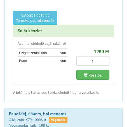
N/A XZ01-0010-00
Termékoldal, referenciák
Saját készlet
Azonnal elérhető saját raktárról
1299 Ft
Szigetszentmiklós
van
Buda
van
Kosárba
A feltüntetett ár az adott cikkszámból 1 db-ra vonatkozik.
Faudi-fej, 6/6mm, bal menetes
Cikkszám: XZ01-0006-01
Vágólapra
(csomagolási súly: 1.00 kg.)