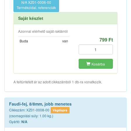
N/A XZ01-0006-00
Termékoldal, referenciák
Saját készlet
Azonnal elérhető saját raktárról
799 Ft
Buda
van
Kosárba
A feltüntetett ár az adott cikkszámból 1 db-ra vonatkozik.
Faudi-fej, 8/8mm, jobb menetes
Cikkszám: XZ01-0008-00
Vágólapra
(csomagolási súly: 1.00 kg.)
Gyártó:
N/A