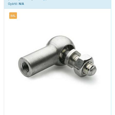
Gyártó:
N/A
BAL