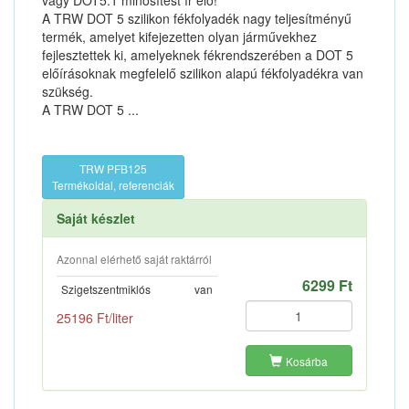
vagy DOT5.1 minősítést ír elő!
A TRW DOT 5 szilikon fékfolyadék nagy teljesítményű
termék, amelyet kifejezetten olyan járművekhez
fejlesztettek ki, amelyeknek fékrendszerében a DOT 5
előírásoknak megfelelő szilikon alapú fékfolyadékra van
szükség.
A TRW DOT 5 ...
TRW PFB125
Termékoldal, referenciák
Saját készlet
Azonnal elérhető saját raktárról
6299 Ft
Szigetszentmiklós
van
25196 Ft/liter
Kosárba