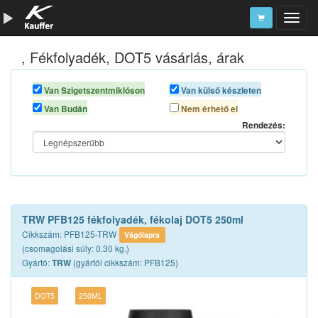
, Fékfolyadék, DOT5 vásárlás, árak
Szerszámkatalógus
Kosár
Van Szigetszentmiklóson
Van külső készleten
Van Budán
Nem érhető el
Alkatrészek
Rendezés:
TRW PFB125 fékfolyadék, fékolaj DOT5 250ml
Cikkszám: PFB125-TRW
Vágólapra
(csomagolási súly: 0.30 kg.)
Gyártó:
(gyártói cikkszám: PFB125)
TRW
DOT5
250ML