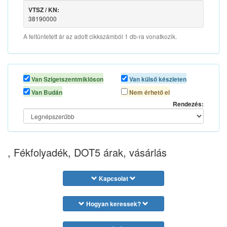
VTSZ / KN:
38190000
A feltüntetett ár az adott cikkszámból 1 db-ra vonatkozik.
Van Szigetszentmiklóson
Van külső készleten
Van Budán
Nem érhető el
Rendezés:
, Fékfolyadék, DOT5 árak, vásárlás
Kapcsolat
Hogyan keressek?