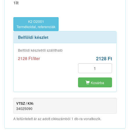
1lit
K2 D2001
Termékoldal, referenciák
Belföldi készlet
Belföldi készletről szállítható
2128 Ft
2128 Ft/liter
Kosárba
VTSZ / KN:
34025090
A feltüntetett ár az adott cikkszámból 1 db-ra vonatkozik.