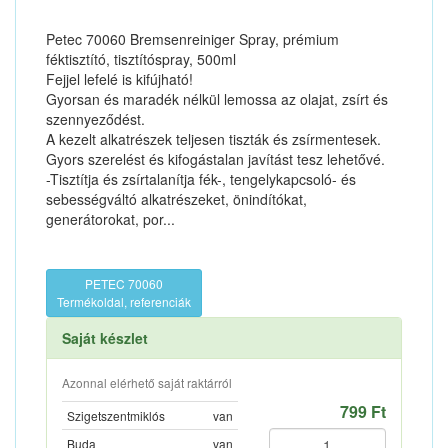
Petec 70060 Bremsenreiniger Spray, prémium
féktisztító, tisztítóspray, 500ml
Fejjel lefelé is kifújható!
Gyorsan és maradék nélkül lemossa az olajat, zsírt és
szennyeződést.
A kezelt alkatrészek teljesen tiszták és zsírmentesek.
Gyors szerelést és kifogástalan javítást tesz lehetővé.
-Tisztítja és zsírtalanítja fék-, tengelykapcsoló- és
sebességváltó alkatrészeket, önindítókat,
generátorokat, por...
PETEC 70060
Termékoldal, referenciák
Saját készlet
Azonnal elérhető saját raktárról
799 Ft
Szigetszentmiklós
van
Buda
van