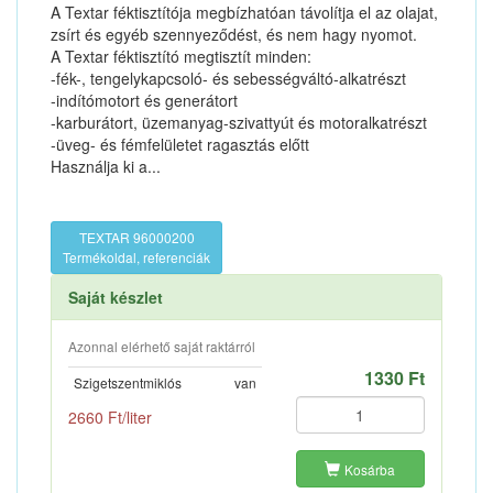
A Textar féktisztítója megbízhatóan távolítja el az olajat,
zsírt és egyéb szennyeződést, és nem hagy nyomot.
A Textar féktisztító megtisztít minden:
-fék-, tengelykapcsoló- és sebességváltó-alkatrészt
-indítómotort és generátort
-karburátort, üzemanyag-szivattyút és motoralkatrészt
-üveg- és fémfelületet ragasztás előtt
Használja ki a...
TEXTAR 96000200
Termékoldal, referenciák
Saját készlet
Azonnal elérhető saját raktárról
1330 Ft
Szigetszentmiklós
van
2660 Ft/liter
Kosárba