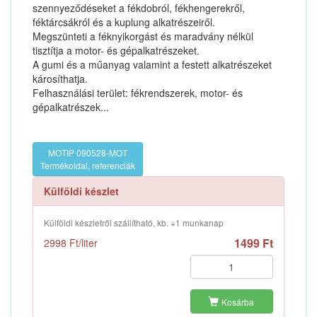
szennyeződéseket a fékdobról, fékhengerekről,
féktárcsákról és a kuplung alkatrészeiről.
Megszünteti a féknyikorgást és maradvány nélkül
tisztítja a motor- és gépalkatrészeket.
A gumi és a műanyag valamint a festett alkatrészeket
károsíthatja.
Felhasználási terület: fékrendszerek, motor- és
gépalkatrészek...
MOTIP 090528-MOT
Termékoldal, referenciák
Külföldi készlet
Külföldi készletről szállítható, kb. +1 munkanap
1499 Ft
2998 Ft/liter
Kosárba