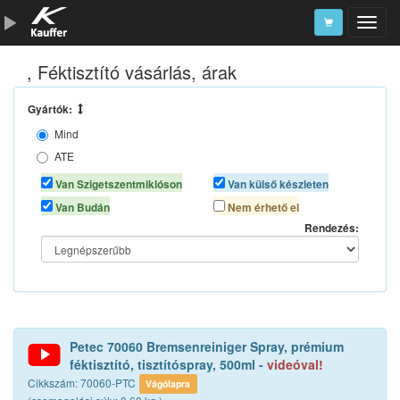
, Féktisztító vásárlás, árak
Szerszámkatalógus
Kosár
Gyártók:
Mind
Alkatrészek
ATE
CRC
Van Szigetszentmiklóson
Van külső készleten
JPN
Van Budán
Nem érhető el
K2
Rendezés:
KAMOKA
MAXGEAR
MOTIP
PETEC
SCT CHEM
Petec 70060 Bremsenreiniger Spray, prémium
STARLINE
féktisztító, tisztítóspray, 500ml -
videóval!
TEXTAR
Cikkszám: 70060-PTC
Vágólapra