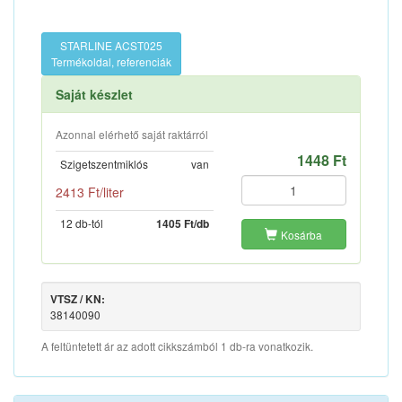
STARLINE ACST025
Termékoldal, referenciák
Saját készlet
Azonnal elérhető saját raktárról
1448 Ft
Szigetszentmiklós
van
2413 Ft/liter
12 db-tól
1405 Ft/db
Kosárba
VTSZ / KN:
38140090
A feltüntetett ár az adott cikkszámból 1 db-ra vonatkozik.