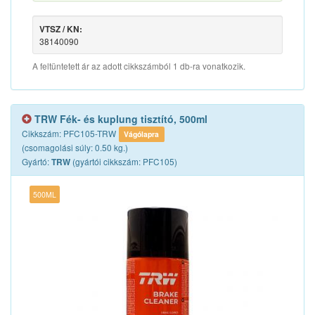
VTSZ / KN:
38140090
A feltüntetett ár az adott cikkszámból 1 db-ra vonatkozik.
TRW Fék- és kuplung tisztító, 500ml
Cikkszám: PFC105-TRW
Vágólapra
(csomagolási súly: 0.50 kg.)
Gyártó:
(gyártói cikkszám: PFC105)
TRW
500ML