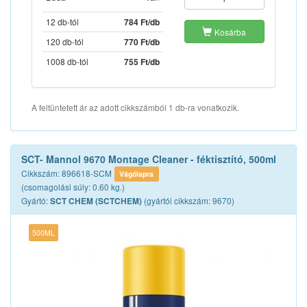
12 db-tól
784 Ft/db
Kosárba
120 db-tól
770 Ft/db
1008 db-tól
755 Ft/db
A feltüntetett ár az adott cikkszámból 1 db-ra vonatkozik.
SCT- Mannol 9670 Montage Cleaner - féktisztító, 500ml
Cikkszám: 896618-SCM
Vágólapra
(csomagolási súly: 0.60 kg.)
Gyártó:
(gyártói cikkszám: 9670)
SCT CHEM (SCTCHEM)
500ML