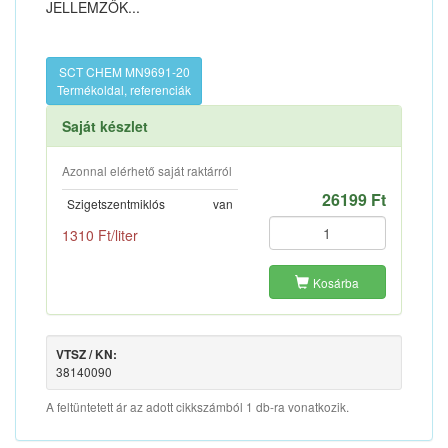
JELLEMZŐK...
SCT CHEM MN9691-20
Termékoldal, referenciák
Saját készlet
Azonnal elérhető saját raktárról
26199 Ft
Szigetszentmiklós
van
1310 Ft/liter
Kosárba
VTSZ / KN:
38140090
A feltüntetett ár az adott cikkszámból 1 db-ra vonatkozik.