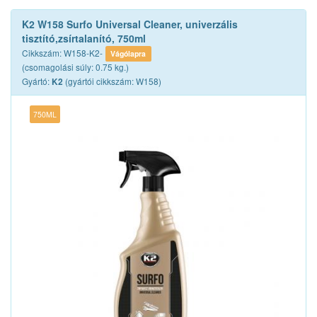
K2 W158 Surfo Universal Cleaner, univerzális
tisztító,zsírtalanító, 750ml
Cikkszám: W158-K2-
Vágólapra
(csomagolási súly: 0.75 kg.)
Gyártó:
(gyártói cikkszám: W158)
K2
750ML