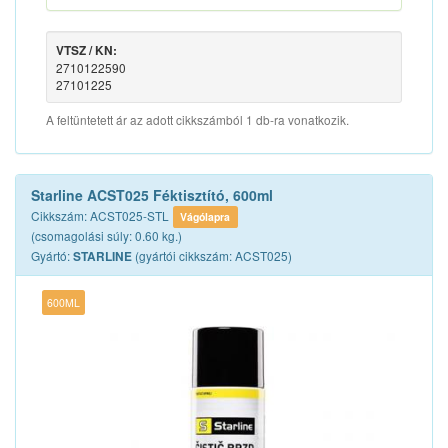
VTSZ / KN:
2710122590
27101225
A feltüntetett ár az adott cikkszámból 1 db-ra vonatkozik.
Starline ACST025 Féktisztító, 600ml
Cikkszám: ACST025-STL
Vágólapra
(csomagolási súly: 0.60 kg.)
Gyártó:
(gyártói cikkszám: ACST025)
STARLINE
600ML