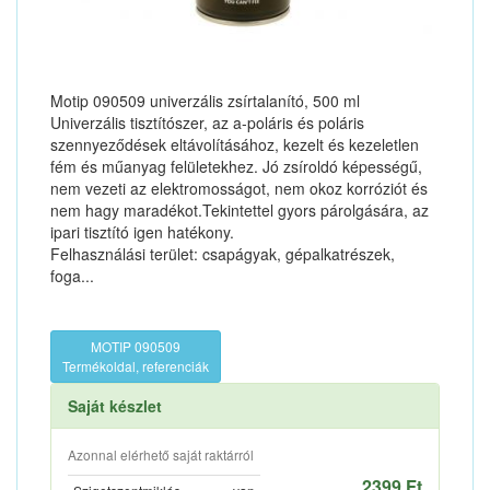
Motip 090509 univerzális zsírtalanító, 500 ml
Univerzális tisztítószer, az a-poláris és poláris
szennyeződések eltávolításához, kezelt és kezeletlen
fém és műanyag felületekhez. Jó zsíroldó képességű,
nem vezeti az elektromosságot, nem okoz korróziót és
nem hagy maradékot.Tekintettel gyors párolgására, az
ipari tisztító igen hatékony.
Felhasználási terület: csapágyak, gépalkatrészek,
foga...
MOTIP 090509
Termékoldal, referenciák
Saját készlet
Azonnal elérhető saját raktárról
2399 Ft