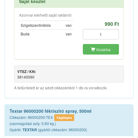
Saját készlet
Azonnal elérhető saját raktárról
990 Ft
Szigetszentmiklós
van
Buda
van
Kosárba
VTSZ / KN:
38140090
A feltüntetett ár az adott cikkszámból 1 db-ra vonatkozik.
Textar 96000200 féktiszító spray, 500ml
Cikkszám: 96000200-TEX
Vágólapra
(csomagolási súly: 0.60 kg.)
Gyártó:
(gyártói cikkszám: 96000200)
TEXTAR