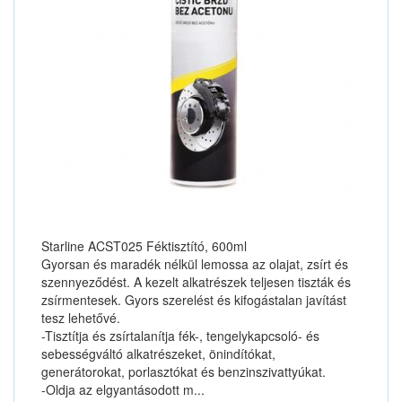
Starline ACST025 Féktisztító, 600ml
Gyorsan és maradék nélkül lemossa az olajat, zsírt és
szennyeződést. A kezelt alkatrészek teljesen tiszták és
zsírmentesek. Gyors szerelést és kifogástalan javítást
tesz lehetővé.
-Tisztítja és zsírtalanítja fék-, tengelykapcsoló- és
sebességváltó alkatrészeket, önindítókat,
generátorokat, porlasztókat és benzinszivattyúkat.
-Oldja az elgyantásodott m...