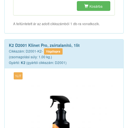
Kosárba
A feltüntetett ár az adott cikkszámból 1 db-ra vonatkozik.
K2 D2001 Klinet Pro, zsírtalanító, 1lit
Cikkszám: D2001-K2-
Vágólapra
(csomagolási súly: 1.00 kg.)
Gyártó:
(gyártói cikkszám: D2001)
K2
1LIT