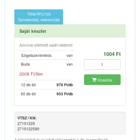
TRW PFC105
Termékoldal, referenciák
Saját készlet
Azonnal elérhető saját raktárról
1004 Ft
Szigetszentmiklós
van
Buda
van
2008 Ft/liter
Kosárba
12 db-tól
978 Ft/db
60 db-tól
953 Ft/db
VTSZ / KN:
27101225
2710122590
A feltüntetett ár az adott cikkszámból 1 db-ra vonatkozik.