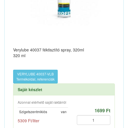
Verylube 40037 féktisztító spray, 320ml
320 ml
VERYLUBE 40037-VLB
Termékoldal, referenciák
Saját készlet
Azonnal elérhető saját raktárról
1699 Ft
Szigetszentmiklós
van
5309 Ft/liter