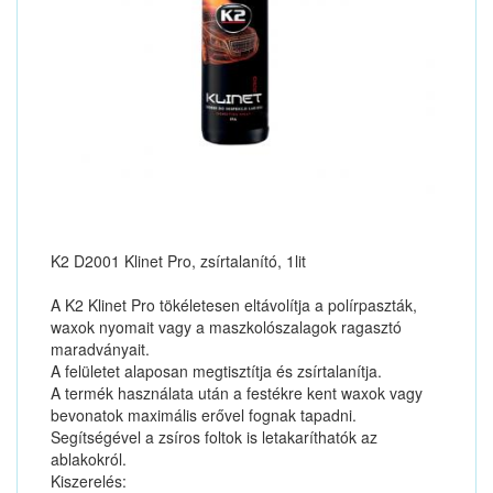
K2 D2001 Klinet Pro, zsírtalanító, 1lit
A K2 Klinet Pro tökéletesen eltávolítja a polírpaszták,
waxok nyomait vagy a maszkolószalagok ragasztó
maradványait.
A felületet alaposan megtisztítja és zsírtalanítja.
A termék használata után a festékre kent waxok vagy
bevonatok maximális erővel fognak tapadni.
Segítségével a zsíros foltok is letakaríthatók az
ablakokról.
Kiszerelés: