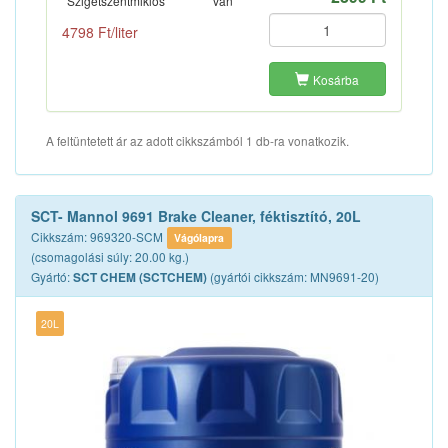
Szigetszentmiklós
van
4798 Ft/liter
Kosárba
A feltüntetett ár az adott cikkszámból 1 db-ra vonatkozik.
SCT- Mannol 9691 Brake Cleaner, féktisztító, 20L
Cikkszám: 969320-SCM
Vágólapra
(csomagolási súly: 20.00 kg.)
Gyártó:
(gyártói cikkszám: MN9691-20)
SCT CHEM (SCTCHEM)
20L