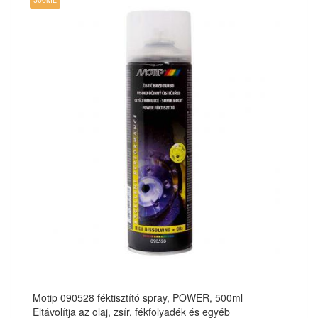
Motip 090528 féktisztító spray, POWER, 500ml
Eltávolítja az olaj, zsír, fékfolyadék és egyéb