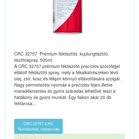
CRC 32757 Prémium féktisztító, kuplungtisztító,
tisztítóspray, 500ml
A CRC 32757 prémium féktisztító precíziós szórófejjel
ellátott féktisztító spray, mely a fékalkatrészeken lévő
olaj, zsír, kosz és fékpor könnyű eltávolítására szolgál.
Nagy permetezési nyomás a precíziós fejen,illetve
maradékmentes és gyors száradás lehetővé teszi a
hatákony és gyors munkát. Egy flakon akár 20 db
féktárcsa...
CRC 32757-CRC
Termékoldal, referenciák