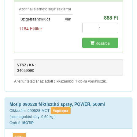
Azonnal elérhető saját raktárról
888 Ft
Szigetszentmiklós
van
1184 Ft/liter
Kosárba
VTSZ / KN:
34059090
A feltüntetett ár az adott cikkszámból 1 db-ra vonatkozik.
Motip 090528 féktisztító spray, POWER, 500ml
Cikkszám: 090528-MOT
Vágólapra
(csomagolási súly: 0.60 kg.)
Gyártó:
MOTIP
500ML