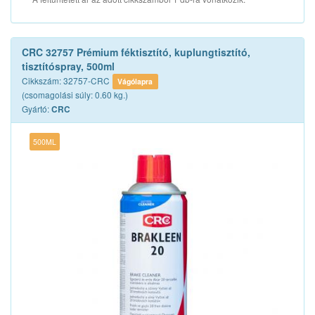
CRC 32757 Prémium féktisztító, kuplungtisztító,
tisztítóspray, 500ml
Cikkszám: 32757-CRC
Vágólapra
(csomagolási súly: 0.60 kg.)
Gyártó:
CRC
500ML