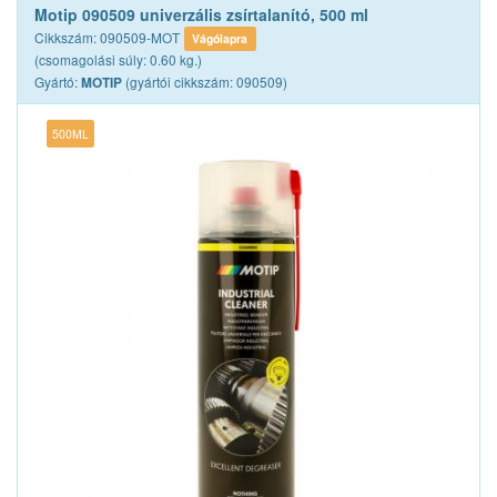
Motip 090509 univerzális zsírtalanító, 500 ml
Cikkszám: 090509-MOT
Vágólapra
(csomagolási súly: 0.60 kg.)
Gyártó:
(gyártói cikkszám: 090509)
MOTIP
500ML