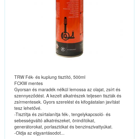
TRW Fék- és kuplung tisztító, 500ml
FCKW mentes
Gyorsan és maradék nélkül lemossa az olajat, zsírt és
szennyeződést. A kezelt alkatrészek teljesen tiszták és
zsírmentesek. Gyors szerelést és kifogástalan javítást
tesz lehetővé.
-Tisztítja és zsírtalanítja fék-, tengelykapcsoló- és
sebességváltó alkatrészeket, önindítókat,
generátorokat, porlasztókat és benzinszivattyúkat.
-Oldja az elgyantásodot...