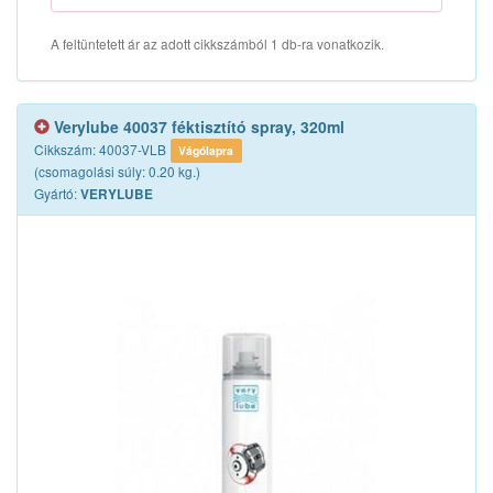
A feltüntetett ár az adott cikkszámból 1 db-ra vonatkozik.
Verylube 40037 féktisztító spray, 320ml
Cikkszám: 40037-VLB
Vágólapra
(csomagolási súly: 0.20 kg.)
Gyártó:
VERYLUBE