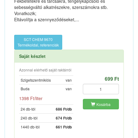
Fékbetétekre és tárcsákra, tengelykapcsoló és
sebességváltó alkatrészekre, szerszámokra stb.
Vonatkozik;
Eltávolítja a szennyeződéseket,...
SCT CHEM 9670
Termékoldal, referenciák
Saját készlet
Azonnal elérhető saját raktárról
699 Ft
Szigetszentmiklós
van
Buda
van
1398 Ft/liter
Kosárba
24 db-tól
686 Ft/db
240 db-tól
674 Ft/db
1440 db-tól
661 Ft/db