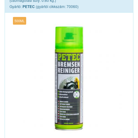
(csomagolási súly: 0.60 kg.)
TRW
Gyártó:
(gyártói cikkszám: 70060)
PETEC
VERYLUBE
500ML