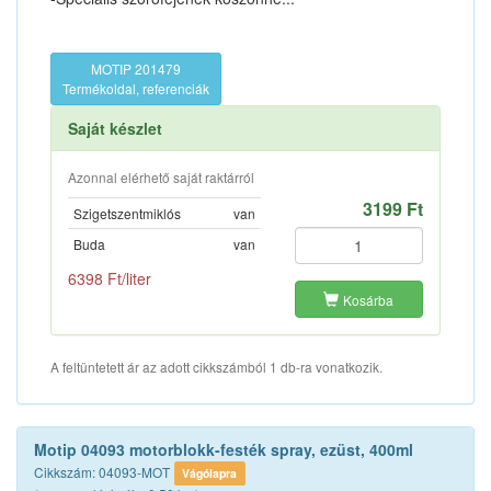
MOTIP 201479
Termékoldal, referenciák
Saját készlet
Azonnal elérhető saját raktárról
3199 Ft
Szigetszentmiklós
van
Buda
van
6398 Ft/liter
Kosárba
A feltüntetett ár az adott cikkszámból 1 db-ra vonatkozik.
Motip 04093 motorblokk-festék spray, ezüst, 400ml
Cikkszám: 04093-MOT
Vágólapra