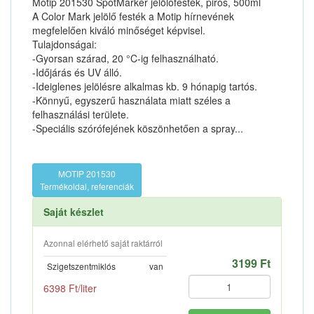
Motip 201530 SpotMarker jelölőfesték, piros, 500ml
A Color Mark jelölő festék a Motip hírnevének
megfelelően kiváló minőséget képvisel.
Tulajdonságai:
-Gyorsan szárad, 20 °C-ig felhasználható.
-Időjárás és UV álló.
-Ideiglenes jelölésre alkalmas kb. 9 hónapig tartós.
-Könnyű, egyszerű használata miatt széles a
felhasználási területe.
-Speciális szórófejének köszönhetően a spray...
MOTIP 201530
Termékoldal, referenciák
Saját készlet
Azonnal elérhető saját raktárról
3199 Ft
Szigetszentmiklós
van
6398 Ft/liter