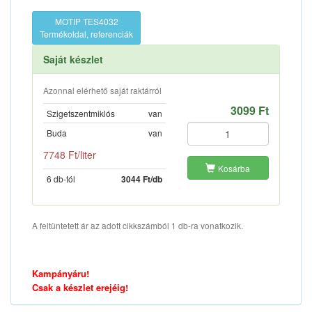
MOTIP TES4032
Termékoldal, referenciák
Saját készlet
Azonnal elérhető saját raktárról
3099 Ft
Szigetszentmiklós
van
Buda
van
7748 Ft/liter
Kosárba
6 db-tól
3044 Ft/db
A feltüntetett ár az adott cikkszámból 1 db-ra vonatkozik.
Kampányáru!
Csak a készlet erejéig!