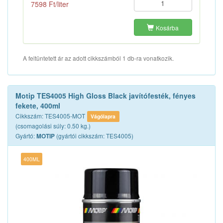
7598 Ft/liter
Kosárba
A feltüntetett ár az adott cikkszámból 1 db-ra vonatkozik.
Motip TES4005 High Gloss Black javítófesték, fényes
fekete, 400ml
Cikkszám: TES4005-MOT
Vágólapra
(csomagolási súly: 0.50 kg.)
Gyártó:
(gyártói cikkszám: TES4005)
MOTIP
400ML