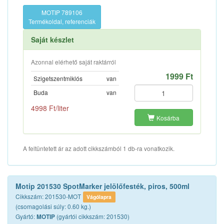
MOTIP 789106
Termékoldal, referenciák
Saját készlet
Azonnal elérhető saját raktárról
1999 Ft
Szigetszentmiklós
van
Buda
van
4998 Ft/liter
Kosárba
A feltüntetett ár az adott cikkszámból 1 db-ra vonatkozik.
Motip 201530 SpotMarker jelölőfesték, piros, 500ml
Cikkszám: 201530-MOT
Vágólapra
(csomagolási súly: 0.60 kg.)
Gyártó:
(gyártói cikkszám: 201530)
MOTIP