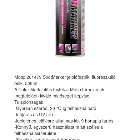
Motip 201479 SpotMarker jelölőfesték, fluoreszkáló
pink, 500ml
A Color Mark jelölő festék a Motip hírnevének
megfelelően kiváló minőséget képvisel.
Tulajdonságai:
-Gyorsan szárad, 20 °C-ig felhasználható.
-Időjárás és UV álló.
-Ideiglenes jelölésre alkalmas kb. 9 hónapig tartós.
-Könnyű, egyszerű használata miatt széles a
felhasználási területe.
-Speciális szórófejének köszönhe...