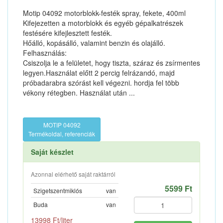
Motip 04092 motorblokk-festék spray, fekete, 400ml
Kifejezetten a motorblokk és egyéb gépalkatrészek
festésére kifejlesztett festék.
Hőálló, kopásálló, valamint benzin és olajálló.
Felhasználás:
Csiszolja le a felületet, hogy tiszta, száraz és zsírmentes
legyen.Használat előtt 2 percig felrázandó, majd
próbadarabra szórást kell végezni. hordja fel több
vékony rétegben. Használat után ...
MOTIP 04092
Termékoldal, referenciák
Saját készlet
Azonnal elérhető saját raktárról
5599 Ft
Szigetszentmiklós
van
Buda
van
13998 Ft/liter