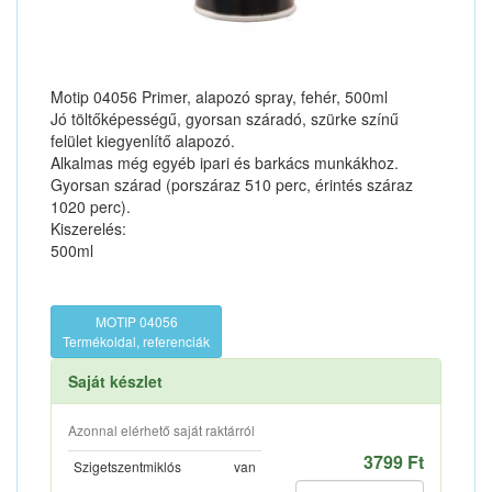
Motip 04056 Primer, alapozó spray, fehér, 500ml
Jó töltőképességű, gyorsan száradó, szürke színű
felület kiegyenlítő alapozó.
Alkalmas még egyéb ipari és barkács munkákhoz.
Gyorsan szárad (porszáraz 510 perc, érintés száraz
1020 perc).
Kiszerelés:
500ml
MOTIP 04056
Termékoldal, referenciák
Saját készlet
Azonnal elérhető saját raktárról
3799 Ft
Szigetszentmiklós
van