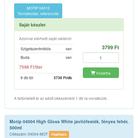
MOTIP 04010
Termékoldal, referenciák
Saját készlet
Azonnal elérhető saját raktárról
3799 Ft
Szigetszentmiklós
van
Buda
van
7598 Ft/liter
Kosárba
6 db-tól
3736 Ft/db
A feltüntetett ár az adott cikkszámból 1 db-ra vonatkozik.
Motip 04004 High Gloss White javítófesték, fényes fehér,
500ml
Cikkszám: 04004-MOT
Vágólapra