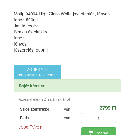
Motip 04004 High Gloss White javítófesték, fényes
fehér, 500ml
Javító festék
Benzin és olajálló
fehér
fényes
Kiszerelés: 500ml
MOTIP 04004
Termékoldal, referenciák
Saját készlet
Azonnal elérhető saját raktárról
3799 Ft
Szigetszentmiklós
van
Buda
van
7598 Ft/liter
Kosárba