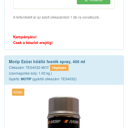
A feltüntetett ár az adott cikkszámból 1 db-ra vonatkozik.
Kampányáru!
Csak a készlet erejéig!
Motip Ezüst hőálló festék spray, 400 ml
Cikkszám: TES4032-MOT
Vágólapra
(csomagolási súly: 1.00 kg.)
Gyártó:
(gyártói cikkszám: TES4032)
MOTIP
400ML