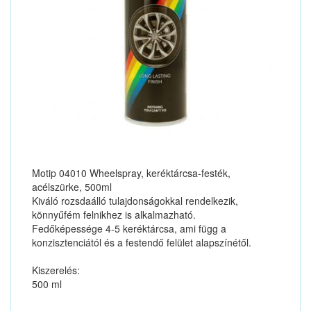
Motip 04010 Wheelspray, keréktárcsa-festék,
acélszürke, 500ml
Kiváló rozsdaálló tulajdonságokkal rendelkezik,
könnyűfém felnikhez is alkalmazható.
Fedőképessége 4-5 keréktárcsa, ami függ a
konzisztenciától és a festendő felület alapszínétől.
Kiszerelés:
500 ml