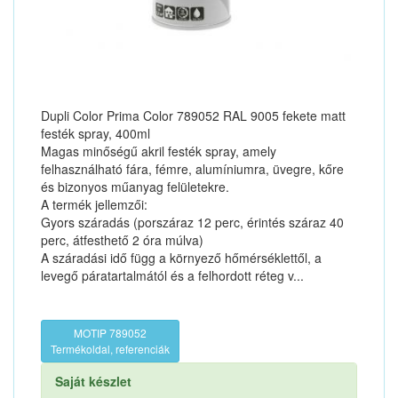
Dupli Color Prima Color 789052 RAL 9005 fekete matt
festék spray, 400ml
Magas minőségű akril festék spray, amely
felhasználható fára, fémre, alumíniumra, üvegre, kőre
és bizonyos műanyag felületekre.
A termék jellemzői:
Gyors száradás (porszáraz 12 perc, érintés száraz 40
perc, átfesthető 2 óra múlva)
A száradási idő függ a környező hőmérséklettől, a
levegő páratartalmától és a felhordott réteg v...
MOTIP 789052
Termékoldal, referenciák
Saját készlet