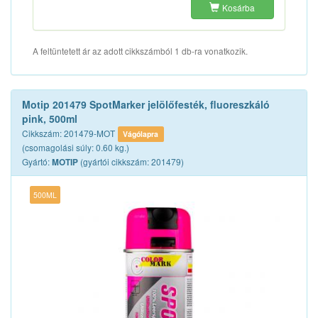
Kosárba
A feltüntetett ár az adott cikkszámból 1 db-ra vonatkozik.
Motip 201479 SpotMarker jelölőfesték, fluoreszkáló
pink, 500ml
Cikkszám: 201479-MOT
Vágólapra
(csomagolási súly: 0.60 kg.)
Gyártó:
(gyártói cikkszám: 201479)
MOTIP
500ML