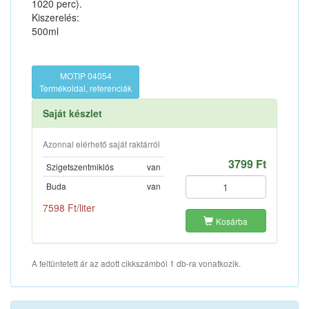
1020 perc).
Kiszerelés:
500ml
MOTIP 04054
Termékoldal, referenciák
Saját készlet
Azonnal elérhető saját raktárról
3799 Ft
Szigetszentmiklós
van
Buda
van
7598 Ft/liter
Kosárba
A feltüntetett ár az adott cikkszámból 1 db-ra vonatkozik.