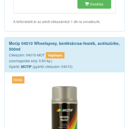
Kosárba
A feltüntetett ár az adott cikkszámból 1 db-ra vonatkozik.
Motip 04010 Wheelspray, keréktárcsa-festék, acélszürke,
500ml
Cikkszám: 04010-MOT
Vágólapra
(csomagolási súly: 0.60 kg.)
Gyártó:
(gyártói cikkszám: 04010)
MOTIP
500ML