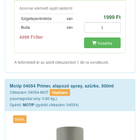
Azonnal elérhető saját raktárról
1999 Ft
Szigetszentmiklós
van
Buda
van
4998 Ft/liter
Kosárba
A feltüntetett ár az adott cikkszámból 1 db-ra vonatkozik.
Motip 04054 Primer, alapozó spray, szürke, 500ml
Cikkszám: 04054-MOT
Vágólapra
(csomagolási súly: 0.60 kg.)
Gyártó:
(gyártói cikkszám: 04054)
MOTIP
500ML