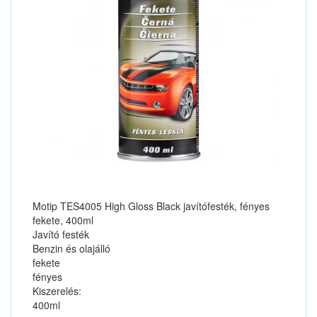
Motip TES4005 High Gloss Black javítófesték, fényes
fekete, 400ml
Javító festék
Benzin és olajálló
fekete
fényes
Kiszerelés:
400ml