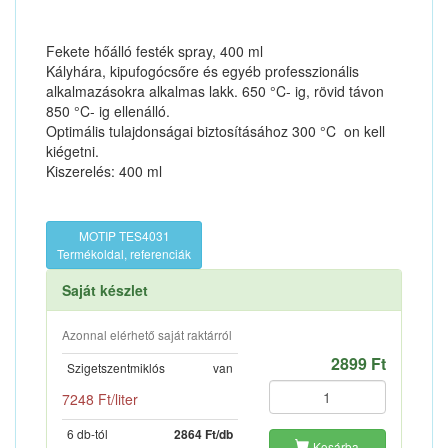
Fekete hőálló festék spray, 400 ml
Kályhára, kipufogócsőre és egyéb professzionális
alkalmazásokra alkalmas lakk. 650 °C- ig, rövid távon
850 °C- ig ellenálló.
Optimális tulajdonságai biztosításához 300 °C  on kell
kiégetni.
Kiszerelés: 400 ml
MOTIP TES4031
Termékoldal, referenciák
Saját készlet
Azonnal elérhető saját raktárról
2899 Ft
Szigetszentmiklós
van
7248 Ft/liter
6 db-tól
2864 Ft/db
Kosárba