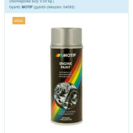
(csomagolási súly: 0.50 kg.)
Gyártó:
(gyártói cikkszám: 04093)
MOTIP
400ML