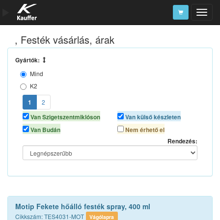
, Festék vásárlás, árak
Szerszámkatalógus
Kosár
Gyártók:
Mind
Alkatrészek
K2
MOTIP
1
2
Van Szigetszentmiklóson
Van külső készleten
Van Budán
Nem érhető el
Rendezés:
Motip Fekete hőálló festék spray, 400 ml
Cikkszám: TES4031-MOT
Vágólapra