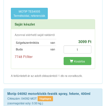
MOTIP TES4005
Termékoldal, referenciák
Saját készlet
Azonnal elérhető saját raktárról
3099 Ft
Szigetszentmiklós
van
Buda
van
7748 Ft/liter
Kosárba
A feltüntetett ár az adott cikkszámból 1 db-ra vonatkozik.
Motip 04092 motorblokk-festék spray, fekete, 400ml
Cikkszám: 04092-MOT
Vágólapra
(csomagolási súly: 0.50 kg.)