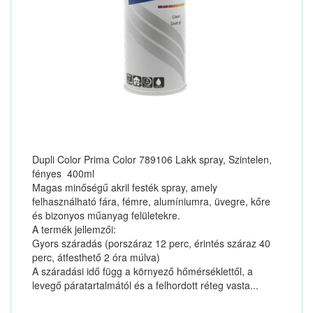
Dupli Color Prima Color 789106 Lakk spray, Szintelen,
fényes 400ml
Magas minőségű akril festék spray, amely
felhasználható fára, fémre, alumíniumra, üvegre, kőre
és bizonyos műanyag felületekre.
A termék jellemzői:
Gyors száradás (porszáraz 12 perc, érintés száraz 40
perc, átfesthető 2 óra múlva)
A száradási idő függ a környező hőmérséklettől, a
levegő páratartalmától és a felhordott réteg vasta...