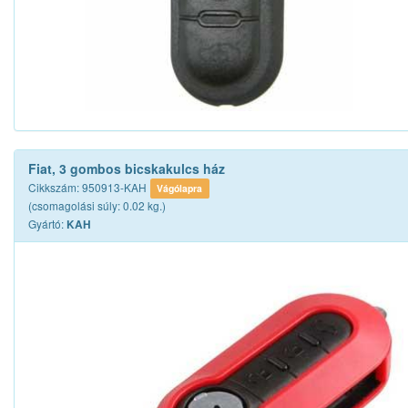
Fiat, 3 gombos bicskakulcs ház
Cikkszám: 950913-KAH
Vágólapra
(csomagolási súly: 0.02 kg.)
Gyártó:
KAH