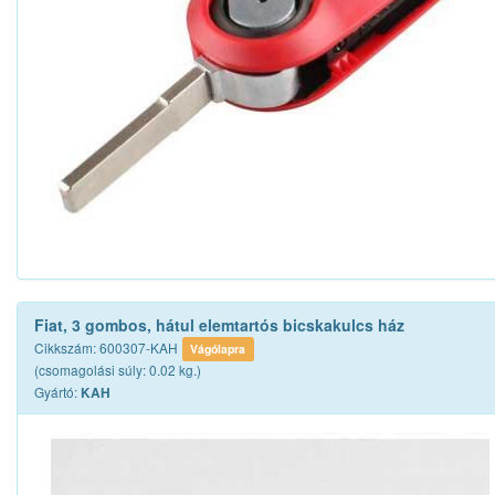
Fiat, 3 gombos, hátul elemtartós bicskakulcs ház
Cikkszám: 600307-KAH
Vágólapra
(csomagolási súly: 0.02 kg.)
Gyártó:
KAH