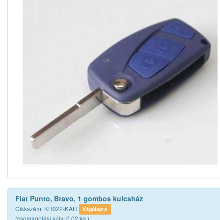
Fiat Punto, Bravo, 1 gombos kulcsház
Cikkszám: KH022-KAH
Vágólapra
(csomagolási súly: 0.02 kg.)