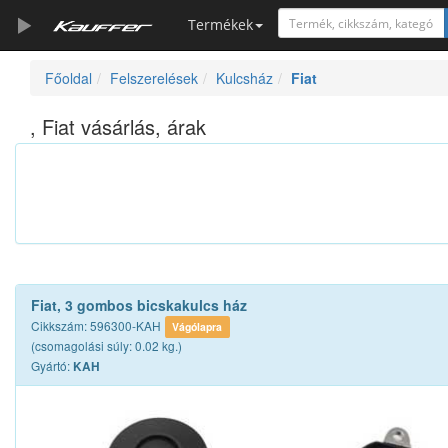
Termékek
Főoldal
Felszerelések
Kulcsház
Fiat
Szerszámkatalógus
Kosár
, Fiat vásárlás, árak
Alkatrészek
Fiat, 3 gombos bicskakulcs ház
Cikkszám: 596300-KAH
Vágólapra
(csomagolási súly: 0.02 kg.)
Gyártó:
KAH