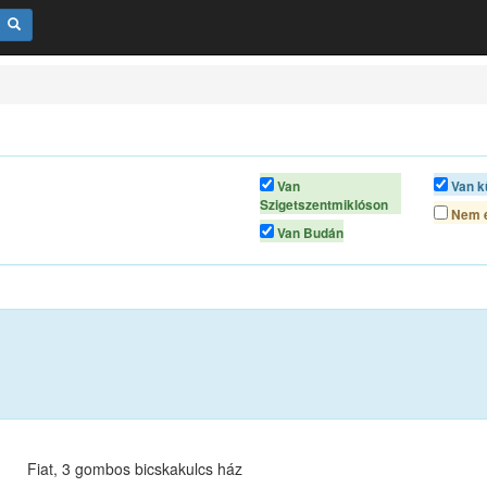
Van
Van k
Szigetszentmiklóson
Nem é
Van Budán
Fiat, 3 gombos bicskakulcs ház