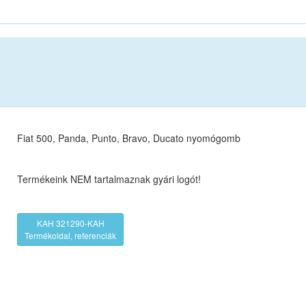
Fiat 500, Panda, Punto, Bravo, Ducato nyomógomb
Termékeink NEM tartalmaznak gyári logót!
KAH 321290-KAH
Termékoldal, referenciák