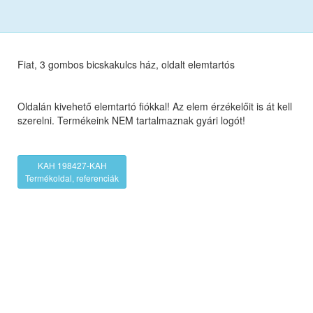
Fiat, 3 gombos bicskakulcs ház, oldalt elemtartós
Oldalán kivehető elemtartó fiókkal! Az elem érzékelőit is át kell
szerelni. Termékeink NEM tartalmaznak gyári logót!
KAH 198427-KAH
Termékoldal, referenciák