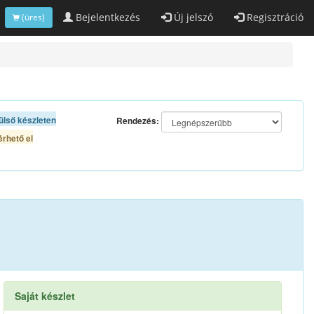
Bejelentkezés
Új jelszó
Regisztráció
(üres)
ülső készleten
Rendezés:
rhető el
Saját készlet