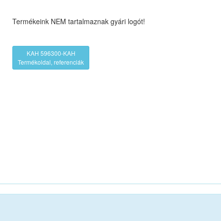
Termékeink NEM tartalmaznak gyári logót!
KAH 596300-KAH
Termékoldal, referenciák