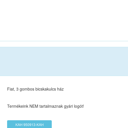
Fiat, 3 gombos bicskakulcs ház
Termékeink NEM tartalmaznak gyári logót!
KAH 950913-KAH