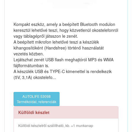
Kompakt eszköz, amely a beépített Bluetooth modulon
keresztül lehetővé teszi, hogy közvetlenül okostelefonról
vagy táblagépről játsszon le zenét.
A beépített mikrofon lehetővé teszi a készülék
kihangosítóként (Handsfree) történő használatát
vezetés közben.
Lejátszhat zenét USB flash meghajtóról MP3 és WMA
fájlformátumban is.
A készülék USB és TYPE-C kimenettel is rendelkezik
(5V, 3,1A) okostelefo...
AUTOLIFE 53098
Termékoldal, referenciák
Külföldi készlet
Külföldi készletről szállítható, kb. +1 munkanap