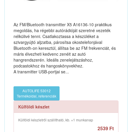
Az FM/Bluetooth transmitter X5 A16136-10 praktikus
megoldás, ha régebbi autórádióját szeretné vezeték
nélkülivé tenni. Csatlakoztassa a készüléket a
szivargyújtó aljzatba, párosítsa okostelefonjával
Bluetooth-on keresztül, állítsa be az FM frekvenciát, és
máris élvezheti kedvenc zenéit az autó
hangrendszerén. Ideális zenelejátszáshoz,
podcastokhoz és hangoskönyvekhez.
A transmitter USB-portjai se...
AUTOLIFE 53012
Termékoldal, referenciák
Külföldi készlet
Külföldi készletről szállítható, kb. +1 munkanap
2539 Ft