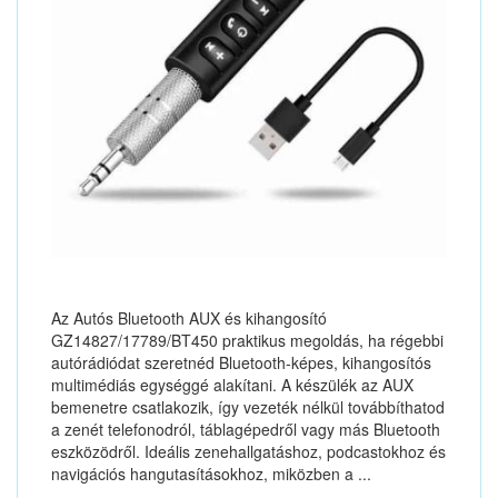
Az Autós Bluetooth AUX és kihangosító
GZ14827/17789/BT450 praktikus megoldás, ha régebbi
autórádiódat szeretnéd Bluetooth-képes, kihangosítós
multimédiás egységgé alakítani. A készülék az AUX
bemenetre csatlakozik, így vezeték nélkül továbbíthatod
a zenét telefonodról, táblagépedről vagy más Bluetooth
eszközödről. Ideális zenehallgatáshoz, podcastokhoz és
navigációs hangutasításokhoz, miközben a ...