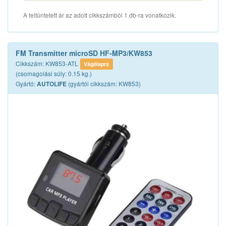
A feltüntetett ár az adott cikkszámból 1 db-ra vonatkozik.
FM Transmitter microSD HF-MP3/KW853
Cikkszám: KW853-ATL
Vágólapra
(csomagolási súly: 0.15 kg.)
Gyártó:
(gyártói cikkszám: KW853)
AUTOLIFE