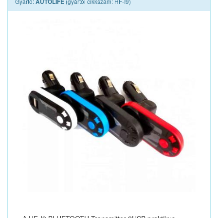
Gyártó:
(gyártói cikkszám: HF-I9)
AUTOLIFE