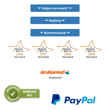
Hogyan keressek?
Segítség
Nyomtatványok
Árukereső