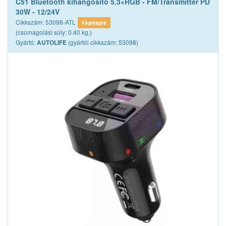
C51 Bluetooth kihangosító 5.3+RGB - FM/Transmitter PD
30W - 12/24V
Cikkszám: 53098-ATL
Vágólapra
(csomagolási súly: 0.40 kg.)
Gyártó:
(gyártói cikkszám: 53098)
AUTOLIFE