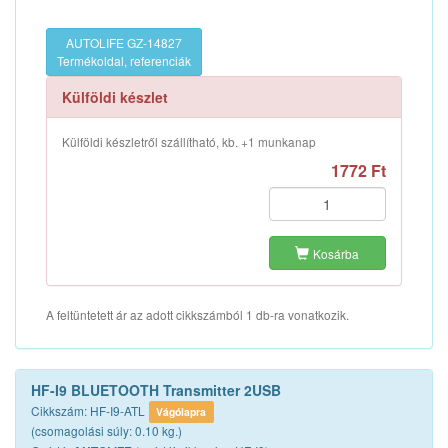
AUTOLIFE GZ-14827
Termékoldal, referenciák
Külföldi készlet
Külföldi készletről szállítható, kb. +1 munkanap
1772 Ft
Kosárba
A feltüntetett ár az adott cikkszámból 1 db-ra vonatkozik.
HF-I9 BLUETOOTH Transmitter 2USB
Cikkszám: HF-I9-ATL
Vágólapra
(csomagolási súly: 0.10 kg.)