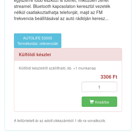
egyszerre több eszközt is tölthet, miközben zenét
streamel. Bluetooth kapcsolaton keresztül vezeték
nélkül csatlakoztathatja telefonját, majd az FM
frekvencia beállításával az autó rádióján keresz...
AUTOLIFE 53005
Termékoldal, referenciák
Külföldi készlet
Külföldi készletről szállítható, kb. +1 munkanap
3306 Ft
Kosárba
A feltüntetett ár az adott cikkszámból 1 db-ra vonatkozik.