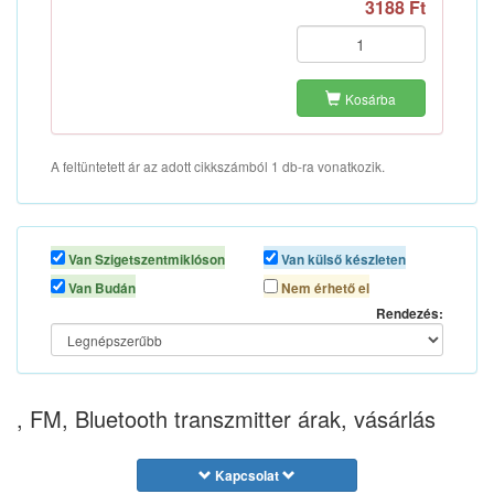
3188 Ft
Kosárba
A feltüntetett ár az adott cikkszámból 1 db-ra vonatkozik.
Van Szigetszentmiklóson
Van külső készleten
Van Budán
Nem érhető el
Rendezés:
, FM, Bluetooth transzmitter árak, vásárlás
Kapcsolat