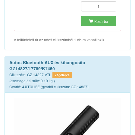
Kosárba
A feltüntetett ár az adott cikkszámból 1 db-ra vonatkozik.
Autós Bluetooth AUX és kihangosító
GZ14827/17789/BT450
Cikkszám: GZ-14827-ATL
Vágólapra
(csomagolási súly: 0.10 kg.)
Gyártó:
(gyártói cikkszám: GZ-14827)
AUTOLIFE