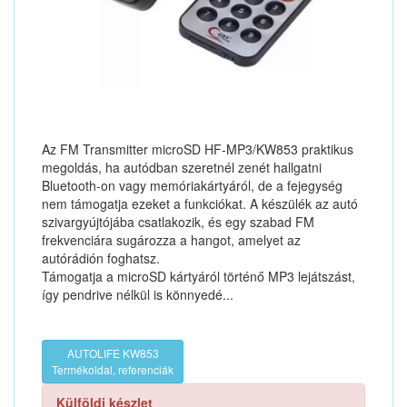
Az FM Transmitter microSD HF-MP3/KW853 praktikus
megoldás, ha autódban szeretnél zenét hallgatni
Bluetooth-on vagy memóriakártyáról, de a fejegység
nem támogatja ezeket a funkciókat. A készülék az autó
szivargyújtójába csatlakozik, és egy szabad FM
frekvenciára sugározza a hangot, amelyet az
autórádión foghatsz.
Támogatja a microSD kártyáról történő MP3 lejátszást,
így pendrive nélkül is könnyedé...
AUTOLIFE KW853
Termékoldal, referenciák
Külföldi készlet