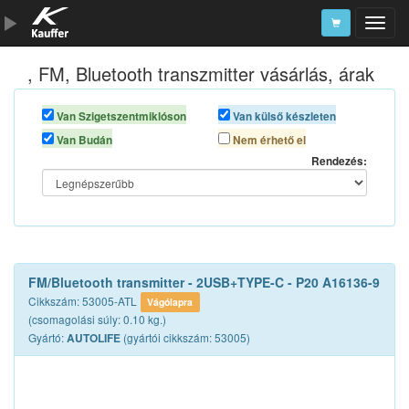
, FM, Bluetooth transzmitter vásárlás, árak
Szerszámkatalógus
Kosár
Van Szigetszentmiklóson
Van külső készleten
Van Budán
Nem érhető el
Alkatrészek
Rendezés:
FM/Bluetooth transmitter - 2USB+TYPE-C - P20 A16136-9
Cikkszám: 53005-ATL
Vágólapra
(csomagolási súly: 0.10 kg.)
Gyártó:
(gyártói cikkszám: 53005)
AUTOLIFE