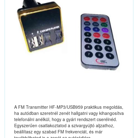
A FM Transmitter HF-MP3/USB959 praktikus megoldás,
ha autódban szeretnél zenét hallgatni vagy kihangosítva
telefonálni anélkül, hogy a gyári rendszert cserélnéd.
Egyszerűen csatlakoztatod a szivargyújtó aljzathoz,
beállítasz egy szabad FM frekvenciát, és már
továbbíthatod is a zenét az autórádióra.