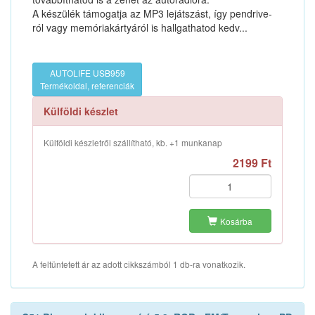
A készülék támogatja az MP3 lejátszást, így pendrive-
ról vagy memóriakártyáról is hallgathatod kedv...
AUTOLIFE USB959
Termékoldal, referenciák
Külföldi készlet
Külföldi készletről szállítható, kb. +1 munkanap
2199 Ft
Kosárba
A feltüntetett ár az adott cikkszámból 1 db-ra vonatkozik.