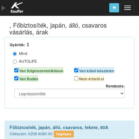
, Főbiztosíték, japán, álló, csavaros
Szerszámkatalógus
vásárlás, árak
Kosár
Gyártók:
Alkatrészek
Mind
AUTOLIFE
N/A
Van Szigetszentmiklóson
Van külső készleten
Van Budán
Nem érhető el
Rendezés:
Főbiztosíték, japán, álló, csavaros, fekete, 80A
Cikkszám: XZ08-6080-00
Vágólapra