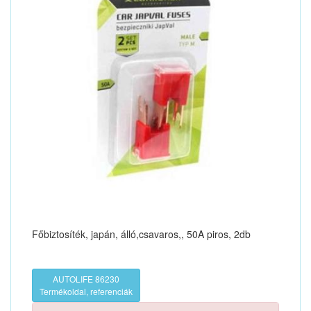
Főbiztosíték, japán, álló,csavaros,, 50A piros, 2db
AUTOLIFE 86230
Termékoldal, referenciák