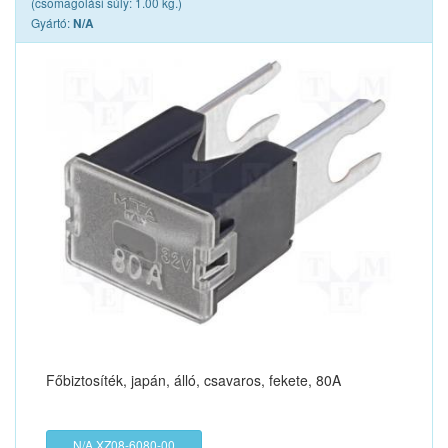
(csomagolási súly: 1.00 kg.)
Gyártó:
N/A
Főbiztosíték, japán, álló, csavaros, fekete, 80A
N/A XZ08-6080-00