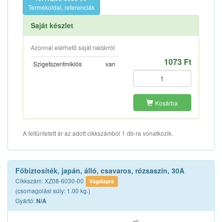
Termékoldal, referenciák
Saját készlet
Azonnal elérhető saját raktárról
1073 Ft
Szigetszentmiklós
van
Kosárba
A feltüntetett ár az adott cikkszámból 1 db-ra vonatkozik.
Főbiztosíték, japán, álló, csavaros, rózsaszín, 30A
Cikkszám: XZ08-6030-00
Vágólapra
(csomagolási súly: 1.00 kg.)
Gyártó:
N/A