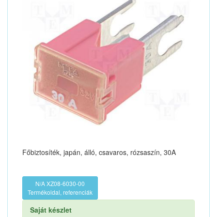
Főbiztosíték, japán, álló, csavaros, rózsaszín, 30A
N/A XZ08-6030-00
Termékoldal, referenciák
Saját készlet