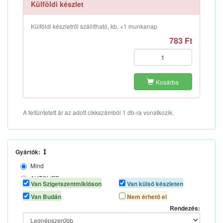
Külföldi készlet
Külföldi készletről szállítható, kb. +1 munkanap
783 Ft
Kosárba
A feltüntetett ár az adott cikkszámból 1 db-ra vonatkozik.
Gyártók:
Mind
AUTOLIFE
Van Szigetszentmiklóson
Van külső készleten
N/A
Van Budán
Nem érhető el
Rendezés: