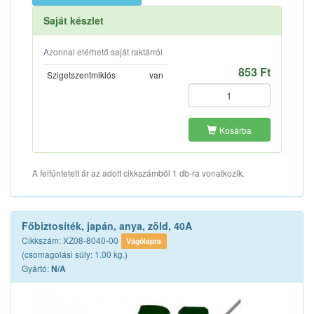
Saját készlet
Azonnal elérhető saját raktárról
853 Ft
Szigetszentmiklós
van
Kosárba
A feltüntetett ár az adott cikkszámból 1 db-ra vonatkozik.
Főbiztosíték, japán, anya, zöld, 40A
Cikkszám: XZ08-8040-00
Vágólapra
(csomagolási súly: 1.00 kg.)
Gyártó:
N/A