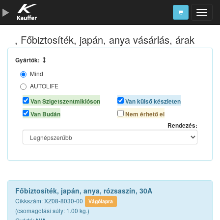
, Főbiztosíték, japán, anya vásárlás, árak
Szerszámkatalógus
Kosár
Gyártók:
Mind
Alkatrészek
AUTOLIFE
N/A
Van Szigetszentmiklóson
Van külső készleten
Van Budán
Nem érhető el
Rendezés:
Főbiztosíték, japán, anya, rózsaszín, 30A
Cikkszám: XZ08-8030-00
Vágólapra
(csomagolási súly: 1.00 kg.)