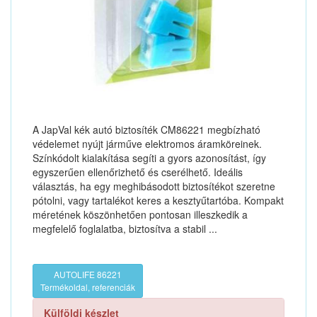
A JapVal kék autó biztosíték CM86221 megbízható
védelemet nyújt járműve elektromos áramköreinek.
Színkódolt kialakítása segíti a gyors azonosítást, így
egyszerűen ellenőrizhető és cserélhető. Ideális
választás, ha egy meghibásodott biztosítékot szeretne
pótolni, vagy tartalékot keres a kesztyűtartóba. Kompakt
méretének köszönhetően pontosan illeszkedik a
megfelelő foglalatba, biztosítva a stabil ...
AUTOLIFE 86221
Termékoldal, referenciák
Külföldi készlet