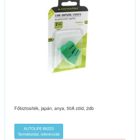
Főbiztosíték, japán, anya, 50A zöld, 2db
AUTOLIFE 86223
Termékoldal, referenciák