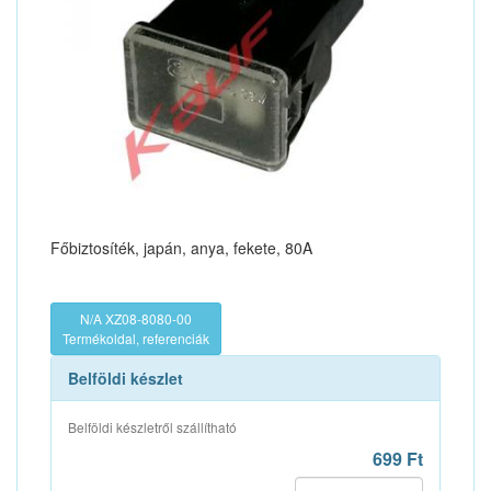
Főbiztosíték, japán, anya, fekete, 80A
N/A XZ08-8080-00
Termékoldal, referenciák
Belföldi készlet
Belföldi készletről szállítható
699 Ft