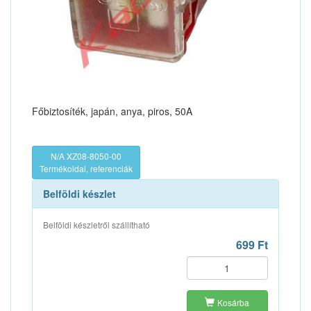
Főbiztosíték, japán, anya, piros, 50A
N/A XZ08-8050-00
Termékoldal, referenciák
Belföldi készlet
Belföldi készletről szállítható
699 Ft
Kosárba