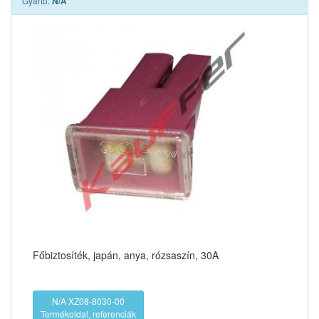
Gyártó:
N/A
Főbiztosíték, japán, anya, rózsaszín, 30A
N/A XZ08-8030-00
Termékoldal, referenciák