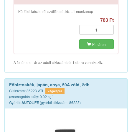
Külföldi készletről szállítható, kb. +1 munkanap
783 Ft
Kosárba
A feltüntetett ár az adott cikkszámból 1 db-ra vonatkozik.
Főbiztosíték, japán, anya, 50A zöld, 2db
Cikkszám: 86223-ATL
Vágólapra
(csomagolási súly: 0.02 kg.)
Gyártó:
(gyártói cikkszám: 86223)
AUTOLIFE