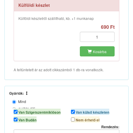
Külföldi készlet
Külföldi készletről szállítható, kb. +1 munkanap
690 Ft
Kosárba
A feltüntetett ár az adott cikkszámból 1 db-ra vonatkozik.
Gyártók:
Mind
AUTOLIFE
Van Szigetszentmiklóson
Van külső készleten
N/A
Van Budán
Nem érhető el
Rendezés: