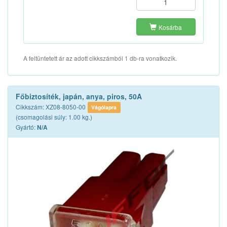
Kosárba
A feltüntetett ár az adott cikkszámból 1 db-ra vonatkozik.
Főbiztosíték, japán, anya, piros, 50A
Cikkszám: XZ08-8050-00
Vágólapra
(csomagolási súly: 1.00 kg.)
Gyártó:
N/A