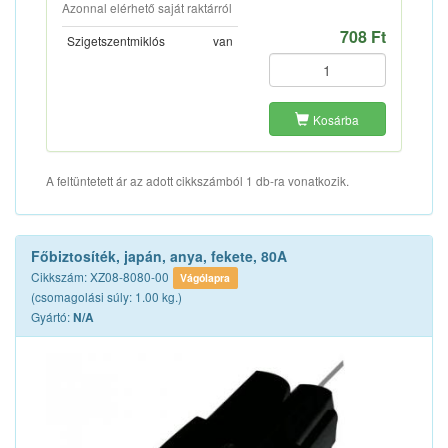
Azonnal elérhető saját raktárról
708 Ft
Szigetszentmiklós
van
Kosárba
A feltüntetett ár az adott cikkszámból 1 db-ra vonatkozik.
Főbiztosíték, japán, anya, fekete, 80A
Cikkszám: XZ08-8080-00
Vágólapra
(csomagolási súly: 1.00 kg.)
Gyártó:
N/A