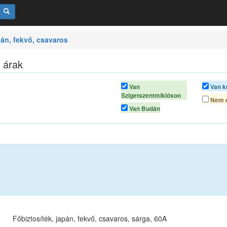
pán, fekvő, csavaros
, árak
Van
Van k
Szigetszentmiklóson
Nem é
Van Budán
Főbiztosíték, japán, fekvő, csavaros, sárga, 60A