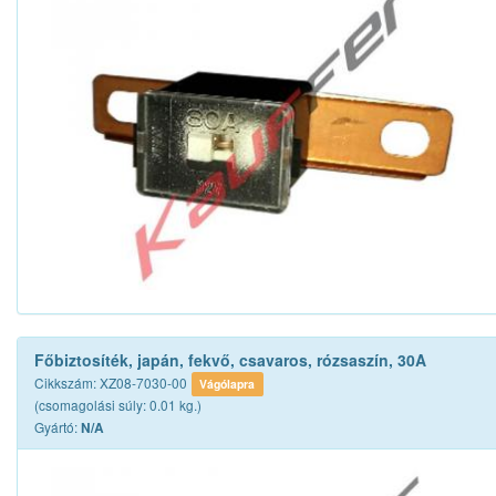
Főbiztosíték, japán, fekvő, csavaros, rózsaszín, 30A
Cikkszám: XZ08-7030-00
Vágólapra
(csomagolási súly: 0.01 kg.)
Gyártó:
N/A