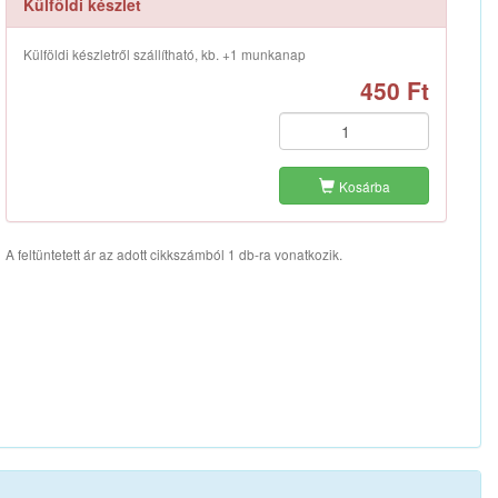
Külföldi készlet
Külföldi készletről szállítható, kb. +1 munkanap
450 Ft
Kosárba
A feltüntetett ár az adott cikkszámból 1 db-ra vonatkozik.