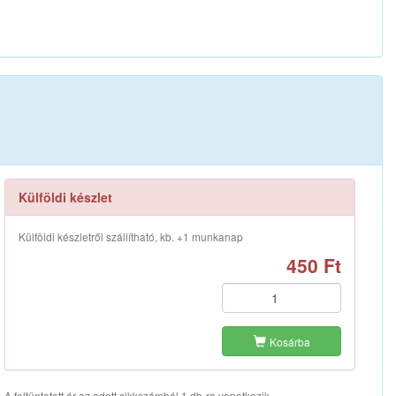
Külföldi készlet
Külföldi készletről szállítható, kb. +1 munkanap
450 Ft
Kosárba
A feltüntetett ár az adott cikkszámból 1 db-ra vonatkozik.