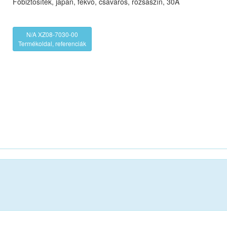
Főbiztosíték, japán, fekvő, csavaros, rózsaszín, 30A
N/A XZ08-7030-00
Termékoldal, referenciák