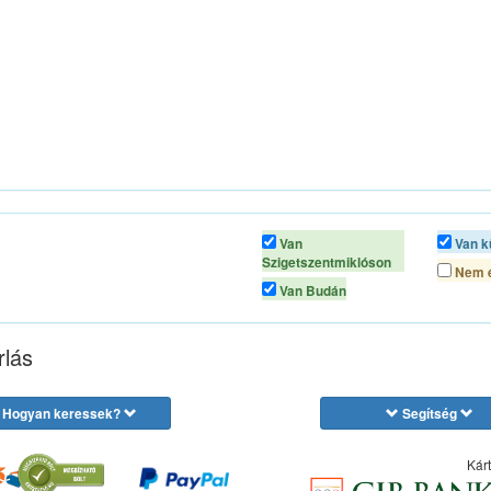
Van
Van k
Szigetszentmiklóson
Nem é
Van Budán
rlás
Hogyan keressek?
Segítség
Kárt