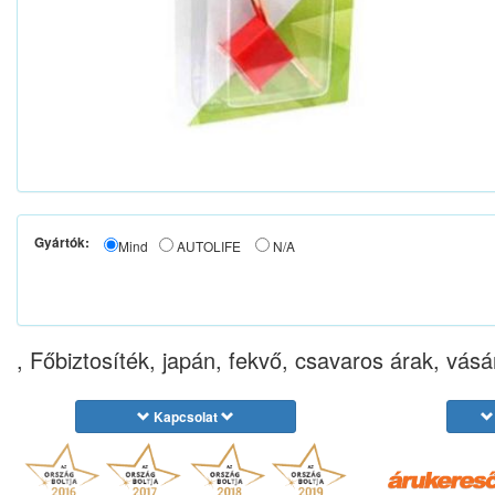
Gyártók:
Mind
AUTOLIFE
N/A
, Főbiztosíték, japán, fekvő, csavaros árak, vásá
Kapcsolat