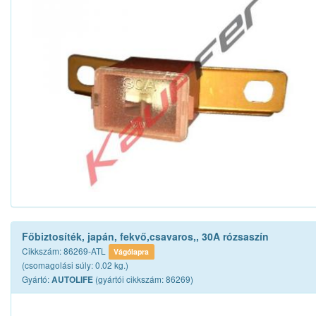
Főbiztosíték, japán, fekvő,csavaros,, 30A rózsaszín
Cikkszám: 86269-ATL
Vágólapra
(csomagolási súly: 0.02 kg.)
Gyártó:
(gyártói cikkszám: 86269)
AUTOLIFE