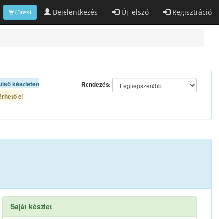
Bejelentkezés
Új jelszó
Regisztráció
(üres)
ülső készleten
Rendezés:
rhető el
Saját készlet