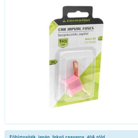
Főbiztosíték, japán, fekvő,csavaros, 40A zöld