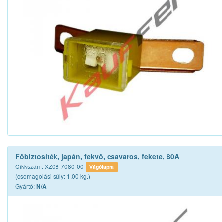
Főbiztosíték, japán, fekvő, csavaros, fekete, 80A
Cikkszám: XZ08-7080-00
Vágólapra
(csomagolási súly: 1.00 kg.)
Gyártó:
N/A