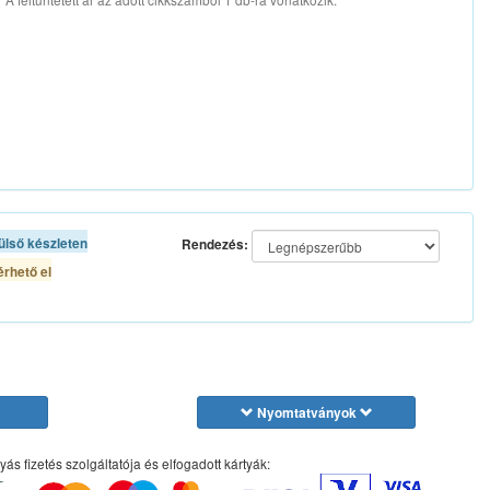
ülső készleten
Rendezés:
rhető el
Nyomtatványok
yás fizetés szolgáltatója és elfogadott kártyák: