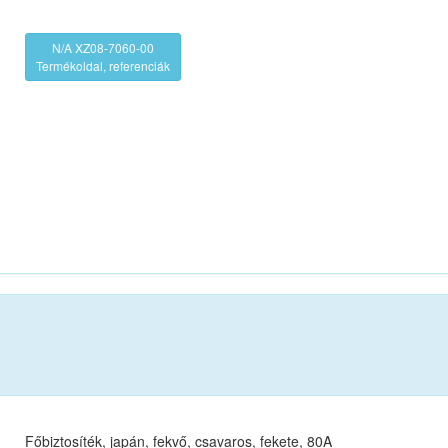
N/A XZ08-7060-00
Termékoldal, referenciák
Főbiztosíték, japán, fekvő, csavaros, fekete, 80A