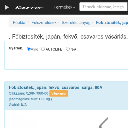
Termékek
Főoldal
Felszerelések
Szerelési anyag
Főbiztosíték, ja
Szerszámkatalógus
Kosár
, Főbiztosíték, japán, fekvő, csavaros vásárlás
Alkatrészek
Gyártók:
Mind
AUTOLIFE
N/A
Főbiztosíték, japán, fekvő, csavaros, sárga, 60A
Cikkszám: XZ08-7060-00
Vágólapra
(csomagolási súly: 1.00 kg.)
Gyártó:
N/A