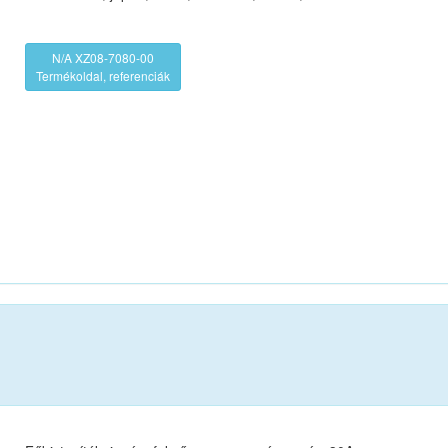
N/A XZ08-7080-00
Termékoldal, referenciák