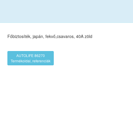
Főbiztosíték, japán, fekvő,csavaros, 40A zöld
AUTOLIFE 86270
Termékoldal, referenciák