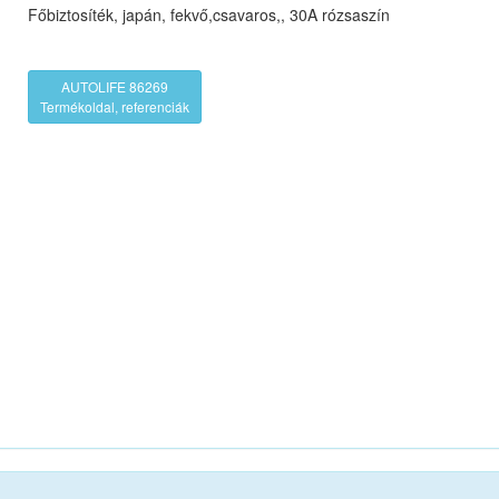
Főbiztosíték, japán, fekvő,csavaros,, 30A rózsaszín
AUTOLIFE 86269
Termékoldal, referenciák