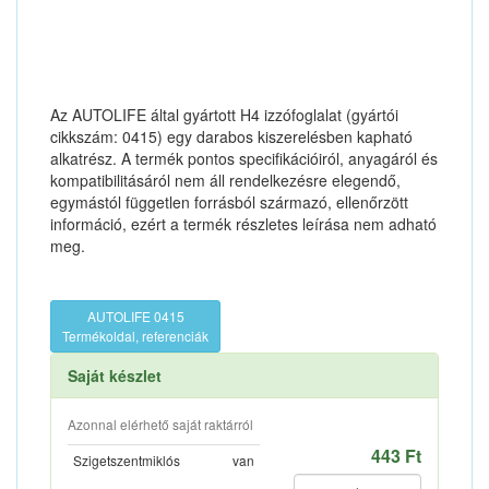
Az AUTOLIFE által gyártott H4 izzófoglalat (gyártói
cikkszám: 0415) egy darabos kiszerelésben kapható
alkatrész. A termék pontos specifikációiról, anyagáról és
kompatibilitásáról nem áll rendelkezésre elegendő,
egymástól független forrásból származó, ellenőrzött
információ, ezért a termék részletes leírása nem adható
meg.
AUTOLIFE 0415
Termékoldal, referenciák
Saját készlet
Azonnal elérhető saját raktárról
443 Ft
Szigetszentmiklós
van