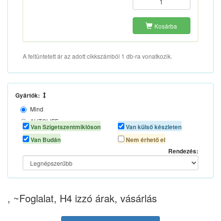
Kosárba
A feltüntetett ár az adott cikkszámból 1 db-ra vonatkozik.
Gyártók:
Mind
AUTOLIFE
Van Szigetszentmiklóson
Van külső készleten
AUTOMAX
Van Budán
Nem érhető el
N/A
Rendezés:
, ~Foglalat, H4 izzó árak, vásárlás