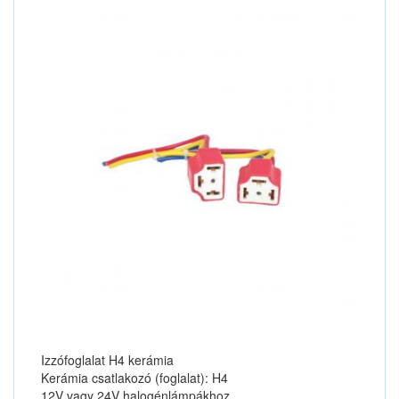
Izzófoglalat H4 kerámia
Kerámia csatlakozó (foglalat): H4
12V vagy 24V halogénlámpákhoz