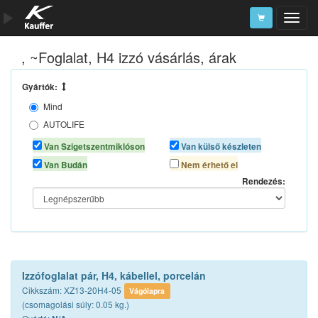
, ~Foglalat, H4 izzó vásárlás, árak
Szerszámkatalógus
Kosár
Gyártók:
Mind
Alkatrészek
AUTOLIFE
AUTOMAX
Van Szigetszentmiklóson
Van külső készleten
N/A
Van Budán
Nem érhető el
Rendezés:
Izzófoglalat pár, H4, kábellel, porcelán
Cikkszám: XZ13-20H4-05
Vágólapra
(csomagolási súly: 0.05 kg.)