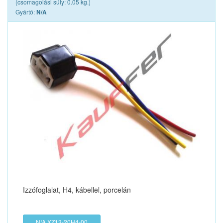
(csomagolási súly: 0.05 kg.)
Gyártó:
N/A
Izzófoglalat, H4, kábellel, porcelán
N/A XZ13-20H4-00