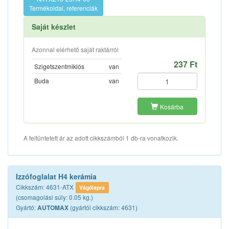
Termékoldal, referenciák
Saját készlet
Azonnal elérhető saját raktárról
237 Ft
Szigetszentmiklós
van
Buda
van
Kosárba
A feltüntetett ár az adott cikkszámból 1 db-ra vonatkozik.
Izzófoglalat H4 kerámia
Cikkszám: 4631-ATX
Vágólapra
(csomagolási súly: 0.05 kg.)
Gyártó:
(gyártói cikkszám: 4631)
AUTOMAX