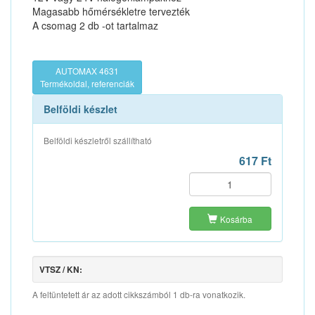
Magasabb hőmérsékletre tervezték
A csomag 2 db -ot tartalmaz
AUTOMAX 4631
Termékoldal, referenciák
Belföldi készlet
Belföldi készletről szállítható
617 Ft
Kosárba
VTSZ / KN:
A feltüntetett ár az adott cikkszámból 1 db-ra vonatkozik.