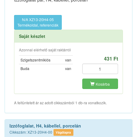
N/A XZ13-20H4-05
Termékoldal, referenciák
Saját készlet
Azonnal elérhető saját raktárról
431 Ft
Szigetszentmiklós
van
Buda
van
Kosárba
A feltüntetett ár az adott cikkszámból 1 db-ra vonatkozik.
Izzófoglalat, H4, kábellel, porcelán
Cikkszám: XZ13-20H4-00
Vágólapra