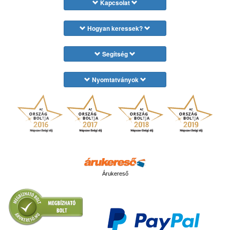
Kapcsolat
Hogyan keressek?
Segítség
Nyomtatványok
Árukereső