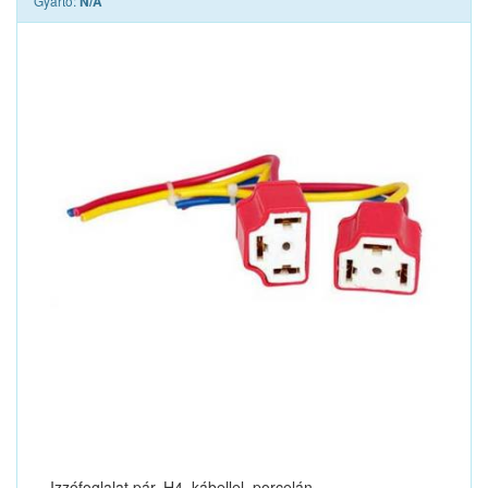
Gyártó:
N/A
Izzófoglalat pár, H4, kábellel, porcelán