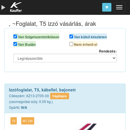
, ~Foglalat, T5 izzó vásárlás, árak
Szerszámkatalógus
Kosár
Van Szigetszentmiklóson
Van külső készleten
Van Budán
Nem érhető el
Alkatrészek
Rendezés:
Izzófoglalat, T5, kábellel, bajonett
Cikkszám: XZ13-2T05-00
Vágólapra
(csomagolási súly: 0.05 kg.)
Gyártó:
N/A
T5
W1.2W