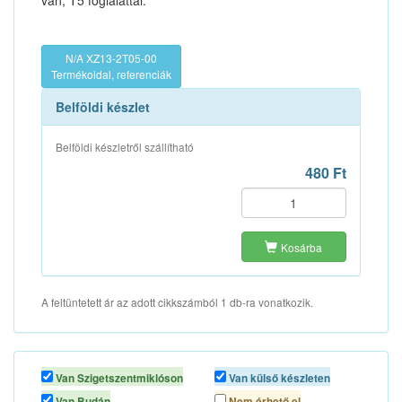
van, T5 foglalattal.
N/A XZ13-2T05-00
Termékoldal, referenciák
Belföldi készlet
Belföldi készletről szállítható
480 Ft
Kosárba
A feltüntetett ár az adott cikkszámból 1 db-ra vonatkozik.
Van Szigetszentmiklóson
Van külső készleten
Van Budán
Nem érhető el