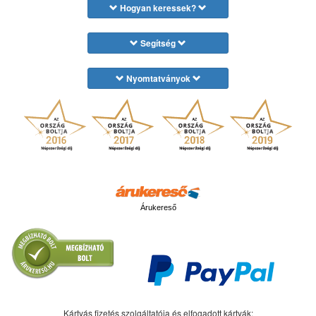
Hogyan keressek?
Segítség
Nyomtatványok
Árukereső
Kártyás fizetés szolgáltatója és elfogadott kártyák: