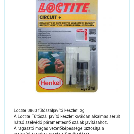
Loctite 3863 fűtőszáljavító készlet, 2g
A Loctite Fűtőszál-javító készlet kiválóan alkalmas sérült
hátsó szélvédő páramentesítő szálak javításához.
A ragasztó magas vezetőképessége biztosítja a