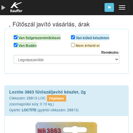
, Fűtőszál javító vásárlás, árak
Szerszámkatalógus
Kosár
Van Szigetszentmiklóson
Van külső készleten
Van Budán
Nem érhető el
Alkatrészek
Rendezés:
Loctite 3863 fűtőszáljavító készlet, 2g
Cikkszám: 28813-LOC
Vágólapra
(csomagolási súly: 0.10 kg.)
Gyártó:
(gyártói cikkszám: 28813)
LOCTITE