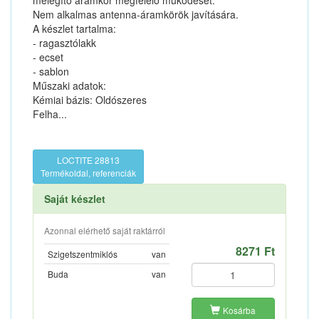
melegítő áramkör megfelelő működését.
Nem alkalmas antenna-áramkörök javítására.
A készlet tartalma:
- ragasztólakk
- ecset
- sablon
Műszaki adatok:
Kémiai bázis: Oldószeres
Felha...
LOCTITE 28813
Termékoldal, referenciák
Saját készlet
Azonnal elérhető saját raktárról
8271 Ft
Szigetszentmiklós
van
Buda
van
Kosárba