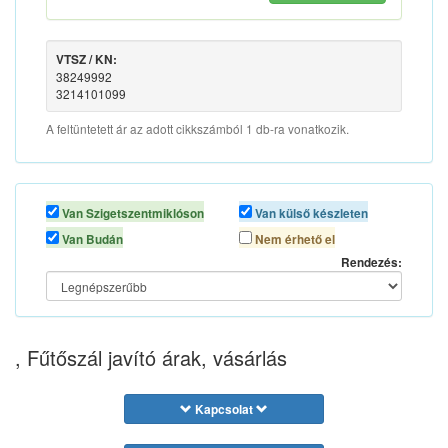
VTSZ / KN:
38249992
3214101099
A feltüntetett ár az adott cikkszámból 1 db-ra vonatkozik.
Van Szigetszentmiklóson
Van külső készleten
Van Budán
Nem érhető el
Rendezés:
, Fűtőszál javító árak, vásárlás
Kapcsolat