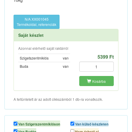
10kg
N/A XX001045
Termékoldal, referenciák
Saját készlet
Azonnal elérhető saját raktárról
5399 Ft
Szigetszentmiklós
van
Buda
van
Kosárba
A feltüntetett ár az adott cikkszámból 1 db-ra vonatkozik.
Van Szigetszentmiklóson
Van külső készleten
Van Budán
Nem érhető el