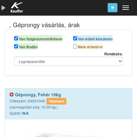
, Géprongy vásárlás, árak
Szerszámkatalógus
Kosár
Van Szigetszentmiklóson
Van külső készleten
Van Budán
Nem érhető el
Alkatrészek
Rendezés:
Géprongy, Fehér 10kg
Cikkszám: XX001045
Vágólapra
(csomagolási súly: 10.00 kg.)
Gyártó:
N/A