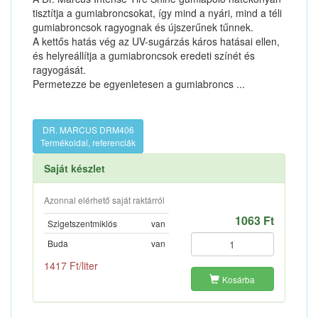
tisztítja a gumiabroncsokat, így mind a nyári, mind a téli
gumiabroncsok ragyognak és újszerűnek tűnnek.
A kettős hatás vég az UV-sugárzás káros hatásai ellen,
és helyreállítja a gumiabroncsok eredeti színét és
ragyogását.
Permetezze be egyenletesen a gumiabroncs ...
DR. MARCUS DRM406
Termékoldal, referenciák
Saját készlet
Azonnal elérhető saját raktárról
1063 Ft
Szigetszentmiklós
van
Buda
van
1417 Ft/liter
Kosárba