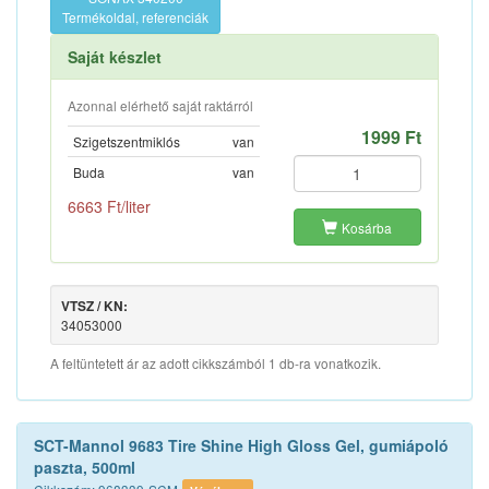
Termékoldal, referenciák
Saját készlet
Azonnal elérhető saját raktárról
1999 Ft
Szigetszentmiklós
van
Buda
van
6663 Ft/liter
Kosárba
VTSZ / KN:
34053000
A feltüntetett ár az adott cikkszámból 1 db-ra vonatkozik.
SCT-Mannol 9683 Tire Shine High Gloss Gel, gumiápoló
paszta, 500ml