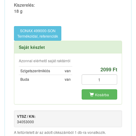
Kiszerelés:
18 g
SONAX 499000-SON
Termékoldal, referenciák
Saját készlet
Azonnal elérhető saját raktárról
2099 Ft
Szigetszentmiklós
van
Buda
van
Kosárba
VTSZ / KN:
34053000
A feltüntetett ár az adott cikkszámból 1 db-ra vonatkozik.