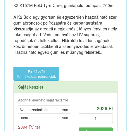
K2 K157M Bold Tyre Care, gumiápoló, pumpás, 700ml
A K2 Bold egy gyorsan és egyszerűen használható szer
gumiabroncsok polírozására és karbantartására.
Visszaadja az eredeti megjelenést, fényes fényt és mély
feketeséget ad. Védelmet nyújt az UV-sugarak,
repedések és foltok ellen. Hidrofób tulajdonságának
köszönhetően csökkenti a szennyeződés lerakódását.
Használható egyéb gumi és műanyag felületek...
K2 K157M
Termékoldal, referenciák
Saját készlet
Azonnal elérhető saját raktárról
2026 Ft
Szigetszentmiklós
van
Buda
van
2894 Ft/liter