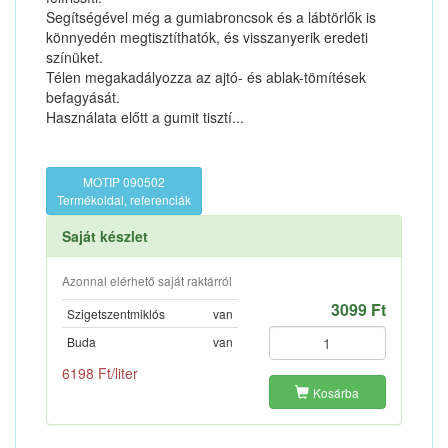
Segítségével még a gumiabroncsok és a lábtörlők is
könnyedén megtisztíthatók, és visszanyerik eredeti
színüket.
Télen megakadályozza az ajtó- és ablak-tömítések
befagyását.
Használata előtt a gumit tisztí...
MOTIP 090502
Termékoldal, referenciák
Saját készlet
Azonnal elérhető saját raktárról
3099 Ft
Szigetszentmiklós
van
Buda
van
6198 Ft/liter
Kosárba