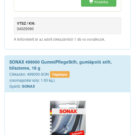
Kosárba
VTSZ / KN:
34025090
A feltüntetett ár az adott cikkszámból 1 db-ra vonatkozik.
SONAX 499000 GummiPflegeStift, gumiápoló stift,
bliszteres, 18 g
Cikkszám: 499000-SON
Vágólapra
(csomagolási súly: 1.00 kg.)
Gyártó:
SONAX