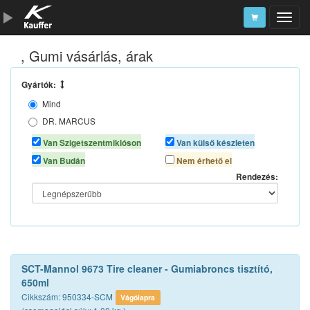
, Gumi vásárlás, árak
Szerszámkatalógus
Kosár
Gyártók:
Mind
Alkatrészek
DR. MARCUS
K2
Van Szigetszentmiklóson
Van külső készleten
MOTIP
Van Budán
Nem érhető el
SCT CHEM
Rendezés:
SONAX
TURTLE WAX
SCT-Mannol 9673 Tire cleaner - Gumiabroncs tisztító,
650ml
Cikkszám: 950334-SCM
Vágólapra