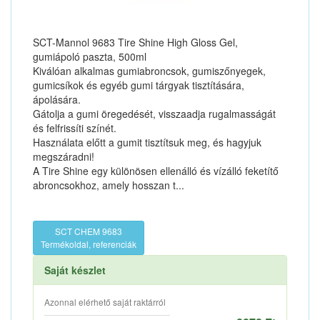
SCT-Mannol 9683 Tire Shine High Gloss Gel,
gumiápoló paszta, 500ml
Kiválóan alkalmas gumiabroncsok, gumiszőnyegek,
gumicsíkok és egyéb gumi tárgyak tisztítására,
ápolására.
Gátolja a gumi öregedését, visszaadja rugalmasságát
és felfrissíti színét.
Használata előtt a gumit tisztítsuk meg, és hagyjuk
megszáradni!
A Tire Shine egy különösen ellenálló és vízálló feketítő
abroncsokhoz, amely hosszan t...
SCT CHEM 9683
Termékoldal, referenciák
Saját készlet
Azonnal elérhető saját raktárról