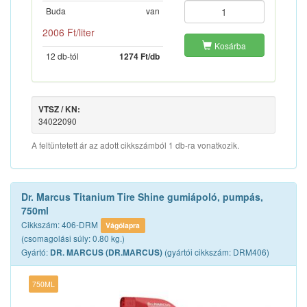
Buda
van
2006 Ft/liter
Kosárba
12 db-tól
1274 Ft/db
VTSZ / KN:
34022090
A feltüntetett ár az adott cikkszámból 1 db-ra vonatkozik.
Dr. Marcus Titanium Tire Shine gumiápoló, pumpás,
750ml
Cikkszám: 406-DRM
Vágólapra
(csomagolási súly: 0.80 kg.)
Gyártó:
(gyártói cikkszám: DRM406)
DR. MARCUS (DR.MARCUS)
750ML