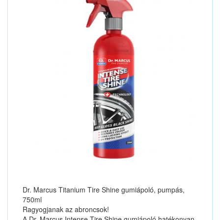
Dr. Marcus Titanium Tire Shine gumiápoló, pumpás,
750ml
Ragyogjanak az abroncsok!
A Dr. Marcus Intense Tire Shine gumiápoló hatékonyan