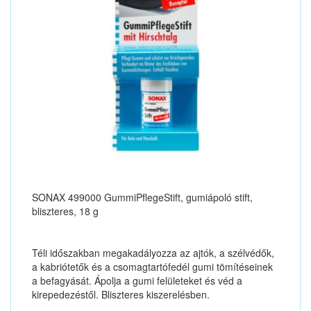
SONAX 499000 GummiPflegeStift, gumiápoló stift,
bliszteres, 18 g
Téli időszakban megakadályozza az ajtók, a szélvédők,
a kabriótetők és a csomagtartófedél gumi tömítéseinek
a befagyását. Ápolja a gumi felületeket és véd a
kirepedezéstől. Bliszteres kiszerelésben.