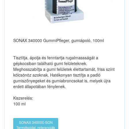
SONAX 340000 GummiPfleger, gumiápoló, 100ml
Tisztítja, ápolja és fenntartja rugalmassságát a
gépkocsiban található gumi felületeknek.
Meghosszabítja a gumi felületek élettartamát, friss színt
kölcsönöz azoknak. Hatékonyan tisztítja a padló
gumiszőnyegeket és gumiabroncsokat is, melyek újra
erdeti állapotában fénylenek.
Kiszerelés:
100 ml
SONAX 340000-SON
Termékoldal, referenciák