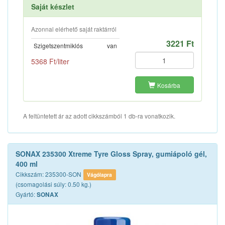
Saját készlet
Azonnal elérhető saját raktárról
3221 Ft
Szigetszentmiklós
van
5368 Ft/liter
Kosárba
A feltüntetett ár az adott cikkszámból 1 db-ra vonatkozik.
SONAX 235300 Xtreme Tyre Gloss Spray, gumiápoló gél,
400 ml
Cikkszám: 235300-SON
Vágólapra
(csomagolási súly: 0.50 kg.)
Gyártó:
SONAX