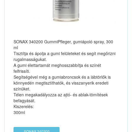
SONAX 340200 GummiPfleger, gumiápoló spray, 300
ml
Tisztítja és ápolja a gumi felületeket és segít megőrizni
rugalmasságukat.
A gumi élettartamát meghosszabbítja és színét
felfrissíti.
Segítségével még a gumiabroncsok és a lábtörlők is
könnyedén megtisztíthatók, és visszanyerik eredeti
színüket.
Télen megakadályozza az ajtó- és ablak-tömítések
befagyását.
Kiszerelés:
300ml
SONAX 340200