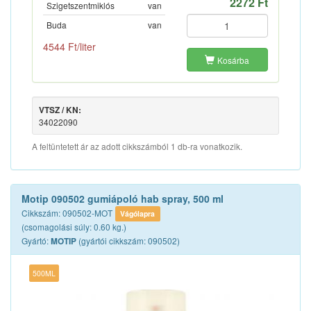
2272 Ft
Szigetszentmiklós
van
Buda
van
4544 Ft/liter
Kosárba
VTSZ / KN:
34022090
A feltüntetett ár az adott cikkszámból 1 db-ra vonatkozik.
Motip 090502 gumiápoló hab spray, 500 ml
Cikkszám: 090502-MOT
Vágólapra
(csomagolási súly: 0.60 kg.)
Gyártó:
(gyártói cikkszám: 090502)
MOTIP
500ML