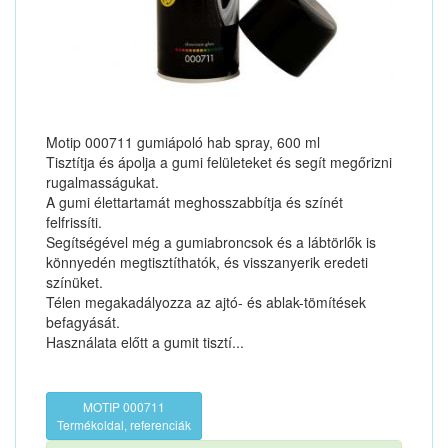
Motip 000711 gumiápoló hab spray, 600 ml
Tisztítja és ápolja a gumi felületeket és segít megőrizni
rugalmasságukat.
A gumi élettartamát meghosszabbítja és színét
felfrissíti.
Segítségével még a gumiabroncsok és a lábtörlők is
könnyedén megtisztíthatók, és visszanyerik eredeti
színüket.
Télen megakadályozza az ajtó- és ablak-tömítések
befagyását.
Használata előtt a gumit tisztí...
MOTIP 000711
Termékoldal, referenciák