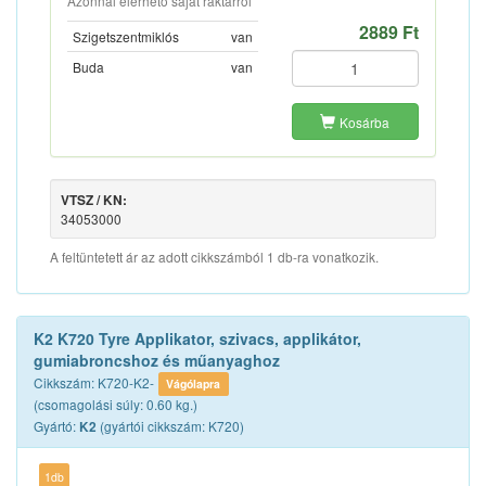
Azonnal elérhető saját raktárról
2889 Ft
Szigetszentmiklós
van
Buda
van
Kosárba
VTSZ / KN:
34053000
A feltüntetett ár az adott cikkszámból 1 db-ra vonatkozik.
K2 K720 Tyre Applikator, szivacs, applikátor,
gumiabroncshoz és műanyaghoz
Cikkszám: K720-K2-
Vágólapra
(csomagolási súly: 0.60 kg.)
Gyártó:
(gyártói cikkszám: K720)
K2
1db