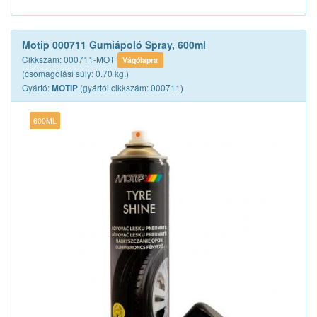
Motip 000711 Gumiápoló Spray, 600ml
Cikkszám: 000711-MOT
Vágólapra
(csomagolási súly: 0.70 kg.)
Gyártó:
(gyártói cikkszám: 000711)
MOTIP
600ML