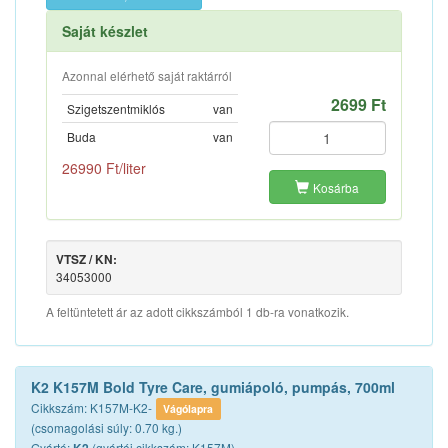
Saját készlet
Azonnal elérhető saját raktárról
2699 Ft
Szigetszentmiklós
van
Buda
van
26990 Ft/liter
Kosárba
VTSZ / KN:
34053000
A feltüntetett ár az adott cikkszámból 1 db-ra vonatkozik.
K2 K157M Bold Tyre Care, gumiápoló, pumpás, 700ml
Cikkszám: K157M-K2-
Vágólapra
(csomagolási súly: 0.70 kg.)
Gyártó:
(gyártói cikkszám: K157M)