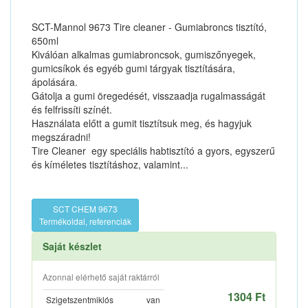
SCT-Mannol 9673 Tire cleaner - Gumiabroncs tisztító,
650ml
Kiválóan alkalmas gumiabroncsok, gumiszőnyegek,
gumicsíkok és egyéb gumi tárgyak tisztítására,
ápolására.
Gátolja a gumi öregedését, visszaadja rugalmasságát
és felfrissíti színét.
Használata előtt a gumit tisztítsuk meg, és hagyjuk
megszáradni!
Tire Cleaner  egy speciális habtisztító a gyors, egyszerű
és kíméletes tisztításhoz, valamint...
SCT CHEM 9673
Termékoldal, referenciák
Saját készlet
Azonnal elérhető saját raktárról
1304 Ft
Szigetszentmiklós
van