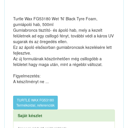
Turtle Wax FG53180 Wet 'N' Black Tyre Foam,
gumiápoló hab, 500ml
Gumiabroncs tisztító- és ápoló hab, mely a kezelt
felületnek ad egy csillogó fényt, további védi a káros UV
sugarak és az öregedés ellen.
Ez az ápoló elsősorban gumiabroncsok kezelésére lett
fejlesztve.
Az új formulának köszönhetően még csillogóbb a
felületet hagy maga után, mint a régebbi változat.
Figyelmezetés:
A készítményt ne ...
TURTLE WAX FG53180
Termékoldal, referenciák
Saját készlet