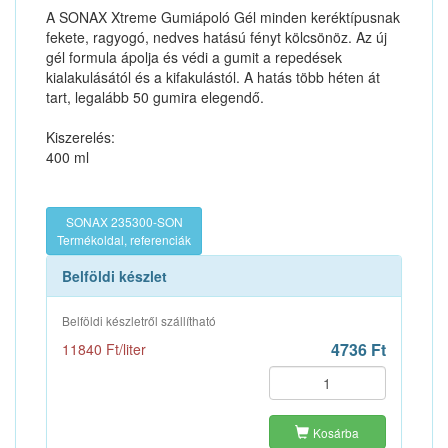
A SONAX Xtreme Gumiápoló Gél minden keréktípusnak
fekete, ragyogó, nedves hatású fényt kölcsönöz. Az új
gél formula ápolja és védi a gumit a repedések
kialakulásától és a kifakulástól. A hatás több héten át
tart, legalább 50 gumira elegendő.
Kiszerelés:
400 ml
SONAX 235300-SON
Termékoldal, referenciák
Belföldi készlet
Belföldi készletről szállítható
4736 Ft
11840 Ft/liter
Kosárba