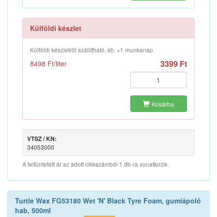
Külföldi készlet
Külföldi készletről szállítható, kb. +1 munkanap
3399 Ft
8498 Ft/liter
Kosárba
VTSZ / KN:
34053000
A feltüntetett ár az adott cikkszámból 1 db-ra vonatkozik.
Turtle Wax FG53180 Wet 'N' Black Tyre Foam, gumiápoló
hab, 500ml